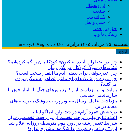
ارزدیجیتال
صنعت
کارآفرینی
حمل و نقل
حقوق و قضا
زندگی با وب
پنجشنبه, ۱۵ مرداد , ۱۴۰۵ برابر با - Thursday, 6 August , 2026
تازه‌ها:
چرا در اضطرابِ آینده، «اکنونِ» کودکانمان را گم کرده‌ایم؟
نشانه‌های سوگ کودکان در گذر زمان
چرا عذرخواهی برای بعضی آدم ها اینقدر سخت است؟
چرا مردم در شبکه‌های اجتماعی تظاهر به غمگین بودن
می‌کنند؟
روایت وزیر بهداشت از رکورد روزهای جنگ؛ از ایثار خون تا
سازماندهی حماسی
بازداشت عامل ارسال تصاویر پرتاب موشک به رسانه‌های
معاند در یزد
درخشش «مرد آرام» در جشنواره ایماگو ایتالیا
اعلام نتایج نهایی مرحله نخست آزمون حفظ تخصصی قرآن
شرایط تغییر رشته در دوره دوم متوسطه روزانه اعلام شد
این ۳ رشته پزشکی در دانشگاه‌ها مشتری ندارد!