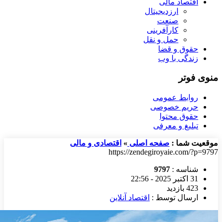
اقتصاد مالی
ارزدیجیتال
صنعت
کارآفرینی
حمل و نقل
حقوق و قضا
زندگی با وب
منوی فوتر
روابط عمومی
حریم خصوصی
حقوق محتوا
تبلیغ و معرفی
موقعیت شما :
صفحه اصلی
»
اقتصادی و مالی
https://zendegiroyaie.com/?p=9797
شناسه :
9797
31 اکتبر 2025 - 22:56
423 بازدید
ارسال توسط :
اقتصاد آنلاین