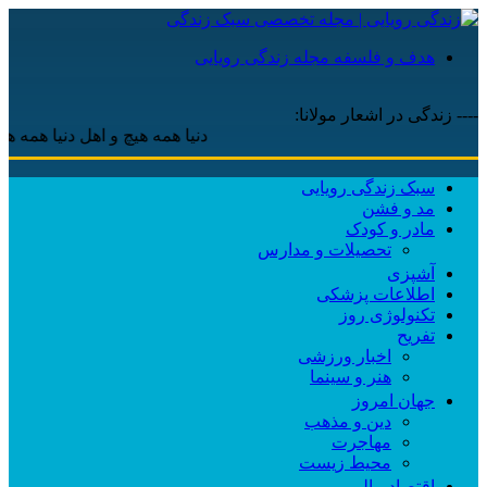
هدف و فلسفه مجله زندگی رویایی
---- زندگی در اشعار مولانا:
دنیا همه هیچ و اهل دنیا همه هیچ ، ‌ا
سبک زندگی رویایی
مد و فشن
مادر و کودک
تحصیلات و مدارس
آشپزی
اطلاعات پزشکی
تکنولوژی روز
تفریح
اخبار ورزشی
هنر و سینما
جهان امروز
دین و مذهب
مهاجرت
محیط زیست
اقتصاد مالی