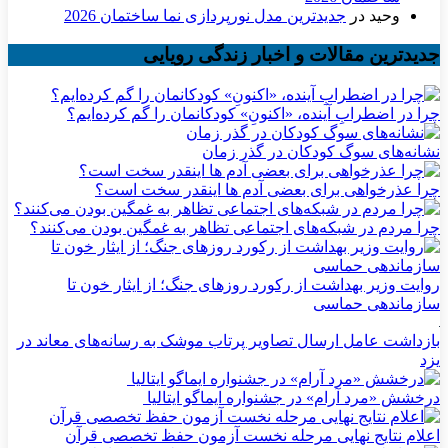
وحید
در
جدیدترین مدل نورپردازی نما ساختمان 2026
جدیدترین مقالات و اخبار زندگی رویایی
چرا در اضطرابِ آینده، «اکنونِ» کودکانمان را گم کرده‌ایم؟
نشانه‌های سوگ کودکان در گذر زمان
چرا عذرخواهی برای بعضی آدم ها اینقدر سخت است؟
چرا مردم در شبکه‌های اجتماعی تظاهر به غمگین بودن می‌کنند؟
روایت وزیر بهداشت از رکورد روزهای جنگ؛ از ایثار خون تا
سازماندهی حماسی
بازداشت عامل ارسال تصاویر پرتاب موشک به رسانه‌های معاند در
یزد
درخشش «مرد آرام» در جشنواره ایماگو ایتالیا
اعلام نتایج نهایی مرحله نخست آزمون حفظ تخصصی قرآن