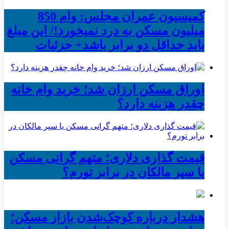
کمیسیون عمران مجلس: وام 850
میلیون مسکن به درد نمیخورد!/ این مبلغ
باید حداقل دو برابر باشد+ جزئیات
اوراق مسکن ارزان شد؛ خرید وام خانه
چقدر هزینه دارد؟
قیمت گذاری دلاری؛ متهم گرانی مسکن
یا سپر مالکان در برابر تورم؟
هشدار درباره کوچک‌شدن بازار مسکن؛