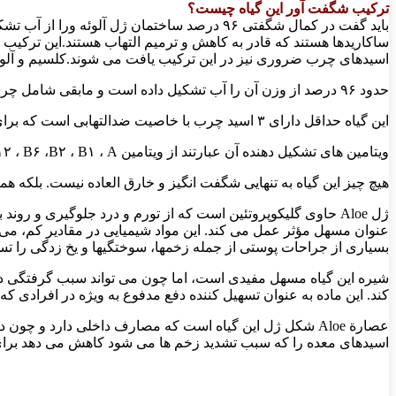
ترکیب شگفت آور این گیاه چیست؟
ساکاریدها هستند که قادر به کاهش و ترمیم التهاب هستند.این ترکیب 
اسیدهای چرب ضروری نیز در این ترکیب یافت می شوند.کلسیم و آلوئین
حدود ۹۶ درصد از وزن آن را آب تشکیل داده است و مابقى شامل چربى هاى ضرورى آمینواسیدها، ویتامین ها، املاح، آنزیم وگلیکوپروتئین است!
این گیاه حداقل داراى ۳ اسید چرب با خاصیت ضدالتهابى است که براى معده ، روده کوچک و روده بزرگ مفید است.
ویتامین هاى تشکیل دهنده آن عبارتند از ویتامین C ، B۱۲ ، B۶ ،B۲ ، B۱ ، A و E. «آلوئه ورا» با خاصیت اعجاب انگیز خود مى تواند تمام اسید آمینه هاى ضرورى بدن را در اختیار شخص مصرف کننده قرار دهد.
هیچ چیز این گیاه به تنهایى شگفت انگیز و خارق العاده نیست. بلکه 
بسیاری از جراحات پوستی از جمله زخمها، سوختگیها و یخ زدگی را تس
کند. این ماده به عنوان تسهیل کننده دفع مدفوع به ویژه در افرادی که
عصارة Aloe شکل ژل این گیاه است که مصارف داخلی دارد و 
اسیدهای معده را که سبب تشدید زخم ها می شود کاهش می دهد برای