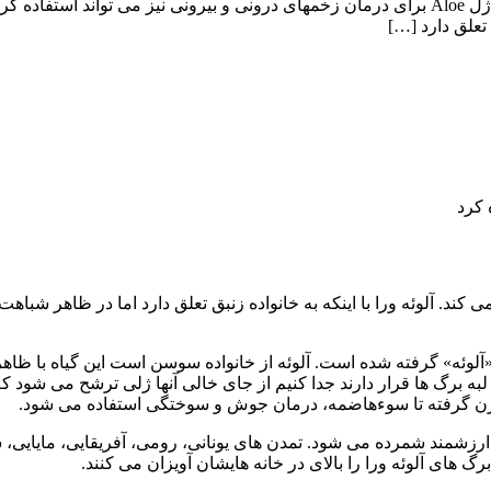
آشنایی با آلوئه ورا و خاصیت آلوئه ورا مجموعه: خواص مواد غذایی از ژل Aloe برای درمان زخمهای د
تعلق دارد […]
 «آلوئه» گرفته شده است. آلوئه از خانواده سوسن است این گیاه با ظا
در لبه برگ ها قرار دارند جدا کنیم از جای خالی آنها ژلی ترشح می شود که
گرن گرفته تا سوءهاضمه، درمان جوش و سوختگی استفاده می شود.
نیز به همین ترتیب ارزشمند شمرده می شود. تمدن های یونانی، رومی، آفریقایی، 
های آلوئه ورا را بالای در خانه هایشان آویزان می کنند.