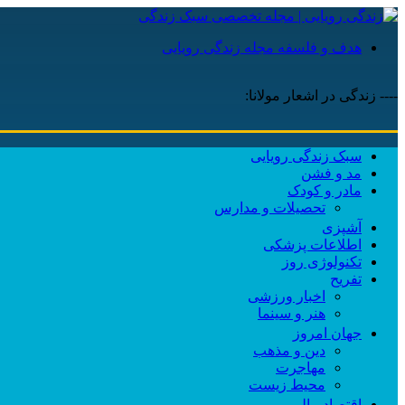
هدف و فلسفه مجله زندگی رویایی
---- زندگی در اشعار مولانا:
سبک زندگی رویایی
مد و فشن
مادر و کودک
تحصیلات و مدارس
آشپزی
اطلاعات پزشکی
تکنولوژی روز
تفریح
اخبار ورزشی
هنر و سینما
جهان امروز
دین و مذهب
مهاجرت
محیط زیست
اقتصاد مالی