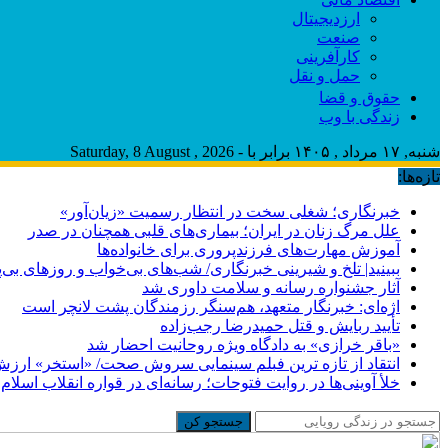
ارزدیجیتال
صنعت
کارآفرینی
حمل و نقل
حقوق و قضا
زندگی با وب
شنبه, ۱۷ مرداد , ۱۴۰۵ برابر با - Saturday, 8 August , 2026
تازه‌ها:
خبرنگاری؛ شغلی سخت در انتظار رسمیت «زیان‌آور»
علل مرگ زنان در ایران؛ بیماری‌های قلبی همچنان در صدر
آموزش مهارت‌های فرزندپروری برای خانواده‌ها
ببینید| تلخ و شیرینی خبرنگاری/‌ شب‌های بی‌خواب و روزهای بی‌پا
آثار جشنواره رسانه و سلامت داوری شد
اژه‌ای: خبرنگار متعهد، هم‌سنگر رزمندگان پشت لانچر است
تأیید ربایش و قتل حمیدرضا رجب‌زاده
«باقر خرازی» به دادگاه ویژه روحانیت احضار شد
انتقاد از تازه ترین فبلم سینمایی سروش صحت/ «استخر» ارزش
خلأ آوینی‌ها در روایت فتوحات؛ رسانه‌ای در قواره انقلاب اسلام 
جستجو کن