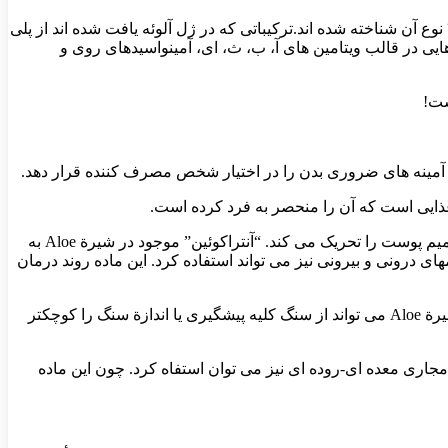
باید گفت در کمال شگفتی ۹۶ درصد ساختمان ژل آلوئه ورا از آب تشکیل شده است. ۴ درصد باقی مانده اما حاوی مواد فراوانی است که ۷۵ نوع آن شناخته شده اند.ترکیباتی که در ژل آلوئه یافت شده اند از پلی
یی در قالب ویتامین های آ، ب، ث، ای، آمینواسیدهای روی و
 غذایى است که آن را منحصر به فرد کرده است.
ژل Aloe حاوی گلیکوپروتئین است که از تورم و درد جلوگیری و روند بهبود را تسریع می کند و همچنین حاوی پلی ساکارید است که رشد و ترمیم پوست را تحریک می کند. “آنتراکوئین” موجود در شیرة Aloe به
یمیایی در مقادیر کم، می توانند از تشکیل سنگ کلیه جلوگیری کنند. از ژل Aloe برای درمان زخمهای درونی و بیرونی نیز می تواند استفاده کرد. این ماده روند درمان
شیره ‌این گیاه مسهل مفیدی است، اما چون می تواند سبب گرفتگی دردناک عضلات شود، غالباً استفاده نمی شود. با میزان مصرف کمتر، شیرة Aloe می تواند از سنگ کلیه پیشگیری یا اندازة سنگ را کوچکتر
 مجاری معده ای-روده ای نیز می توان استفاه کرد. چون این ماده