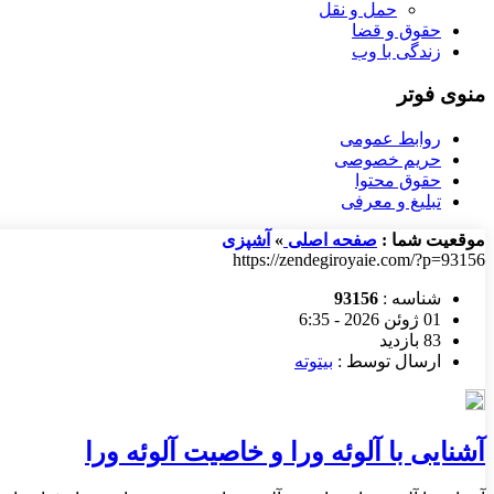
حمل و نقل
حقوق و قضا
زندگی با وب
منوی فوتر
روابط عمومی
حریم خصوصی
حقوق محتوا
تبلیغ و معرفی
موقعیت شما :
صفحه اصلی
»
آشپزی
https://zendegiroyaie.com/?p=93156
شناسه :
93156
01 ژوئن 2026 - 6:35
83 بازدید
ارسال توسط :
بیتوته
آشنایی با آلوئه ورا و خاصیت آلوئه ورا