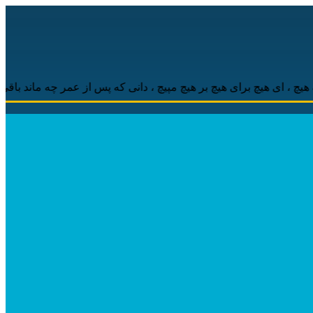
ای هیچ برای هیچ بر هیچ مپیچ ، دانی که پس از عمر چه ماند باقی ، مهر