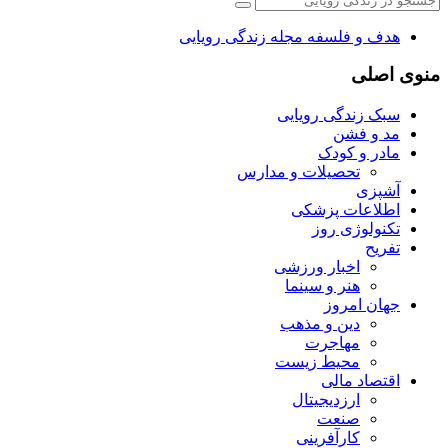
هدف و فلسفه مجله زندگی رویایی
منوی اصلی
سبک زندگی رویایی
مد و فشن
مادر و کودک
تحصیلات و مدارس
آشپزی
اطلاعات پزشکی
تکنولوژی روز
تفریح
اخبار ورزشی
هنر و سینما
جهان امروز
دین و مذهب
مهاجرت
محیط زیست
اقتصاد مالی
ارزدیجیتال
صنعت
کارآفرینی