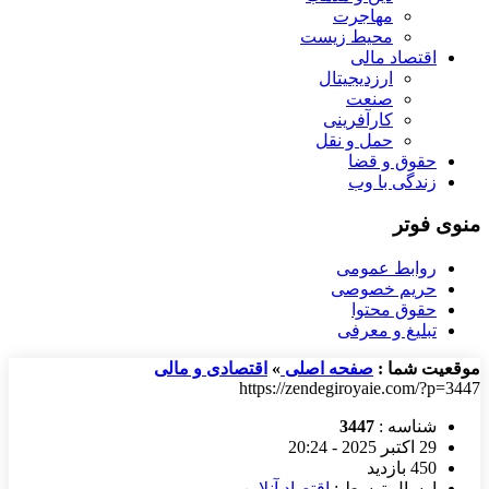
مهاجرت
محیط زیست
اقتصاد مالی
ارزدیجیتال
صنعت
کارآفرینی
حمل و نقل
حقوق و قضا
زندگی با وب
منوی فوتر
روابط عمومی
حریم خصوصی
حقوق محتوا
تبلیغ و معرفی
موقعیت شما :
صفحه اصلی
»
اقتصادی و مالی
https://zendegiroyaie.com/?p=3447
شناسه :
3447
29 اکتبر 2025 - 20:24
450 بازدید
ارسال توسط :
اقتصاد آنلاین