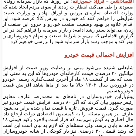
اقتصادآنلاین – فرزاد حسن‌زاده؛
این روز‌ها که بازار سرمایه روندی
صعودی را طی می‌کند، انتظارات زیادی از سوی مردم ایجاد شده که
وزارت اقتصاد، سازمان بورس و اوراق بهادار و وزارت صمت
شرایطی را فراهم کنند که خودرو در بورس کالا عرضه شود. این
اقدام علاوه بر بهبود وضعیت صنعت خودرو و خروج این صنعت از
زیان، می‌تواند بستر رشد ادامه‌دار بازار سرمایه را فراهم کند. در این
گزارش اقداماتی که می‌تواند شرایط صنعت و سهام خودروسازی را
بهتر کند و موجب رشد بازار سرمایه شود را بررسی خواهیم کرد.
افزایش احتمالی قیمت خودرو
شایعاتی شنیده می‌شود مبنی بر رضایت وزیر صمت از افزایش
میانگین ۳۰ درصدی قیمت کارخانه‌ای خودرو‌ها که این به معنی این
است که بعد از گذشت ۱۸ ماه آز آخرین قیمت‌گذاری رسمی خودرو
در فروردین سال ۱۴۰۲ حالا ما بعد از ما‌ها شاهد افزایش قیمت
خودرو هستیم.
پیش‌ازاین خودروسازان در نام‌های به محمدرضا عارف معاون
رئیس‌جمهور بیان کردند که اگر ۸۰ درصد افزایش قیمت خودرو نیز
صورت گیرد، قیمت فروش، تازه با قیمت تمام شده برابر می‌شود.
عارف نیز همین مسئله را به کمیسیون اقتصادی دولت ارجاع داد.
حال اخباری به گوش می‌رسد که قرار است بالاخره رکود قیمتی ۱۸
ماهه به پایان برسد. ولی مسئله‌ای که لازم به بیان است این است
که رشد قیمتی ۳۰ درصدی نیز بار کوچکی از شانه خودروسازان