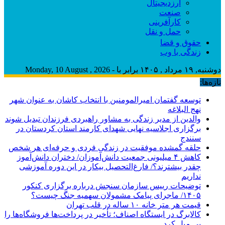
ارزدیجیتال
صنعت
کارآفرینی
حمل و نقل
حقوق و قضا
زندگی با وب
دوشنبه, ۱۹ مرداد , ۱۴۰۵ برابر با - Monday, 10 August , 2026
تازه‌ها:
توسعه گفتمان امیرالمومنین با انتخاب کاشان به عنوان شهر
نهج البلاغه
والدین از مدیر زندگی به مشاور راهبردی فرزندان تبدیل شوند
برگزاری اجلاسیه نهایی شهدای کارمند استان کردستان در
سنندج
حلقه گمشده موفقیت در زندگی فردی و حرفه‌ای هر شخص
کاهش ۴ میلیونی جمعیت دانش‌آموزان/ دختران دانش‌آموز
چقدر بیشترند؟/ فارغ‌التحصیل بیکار در این دوره آموزشی
نداریم
توضیحات رییس سازمان سنجش درباره برگزاری کنکور
۱۴۰۵/ ماجرای پیامک مشمولان سهمیه جنگ چیست؟
قیمت هر متر خانه ۱۰ ساله در قلب تهران
کالابرگ در ایستگاه اصناف؛ تأخیر در پرداخت‌ها فروشگاه‌ها را
بی میل کرد