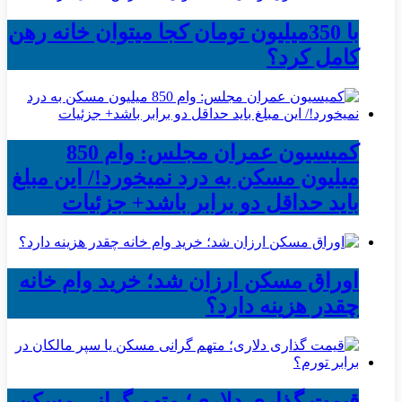
با 350میلیون تومان کجا میتوان خانه رهن
کامل کرد؟
کمیسیون عمران مجلس: وام 850
میلیون مسکن به درد نمیخورد!/ این مبلغ
باید حداقل دو برابر باشد+ جزئیات
اوراق مسکن ارزان شد؛ خرید وام خانه
چقدر هزینه دارد؟
قیمت گذاری دلاری؛ متهم گرانی مسکن