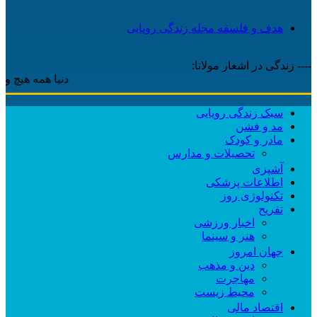
هدف و فلسفه مجله زندگی رویایی
---- زندگی در اشعار مولانا:
دنیا همه هیچ و اهل دنیا ه
سبک زندگی رویایی
مد و فشن
مادر و کودک
تحصیلات و مدارس
آشپزی
اطلاعات پزشکی
تکنولوژی روز
تفریح
اخبار ورزشی
هنر و سینما
جهان امروز
دین و مذهب
مهاجرت
محیط زیست
اقتصاد مالی