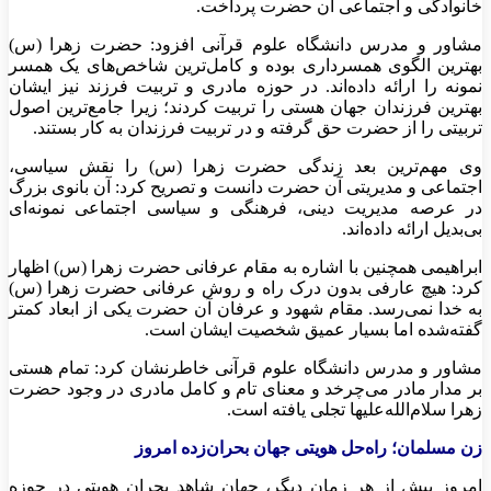
خانوادگی و اجتماعی آن حضرت پرداخت.
مشاور و مدرس دانشگاه علوم قرآنی افزود: حضرت زهرا (س)
بهترین الگوی همسرداری بوده و کامل‌ترین شاخص‌های یک همسر
نمونه را ارائه داده‌اند. در حوزه مادری و تربیت فرزند نیز ایشان
بهترین فرزندان جهان هستی را تربیت کردند؛ زیرا جامع‌ترین اصول
تربیتی را از حضرت حق گرفته و در تربیت فرزندان به کار بستند.
وی مهم‌ترین بعد زندگی حضرت زهرا (س) را نقش سیاسی،
اجتماعی و مدیریتی آن حضرت دانست و تصریح کرد: آن بانوی بزرگ
در عرصه مدیریت دینی، فرهنگی و سیاسی اجتماعی نمونه‌ای
بی‌بدیل ارائه داده‌اند.
ابراهیمی همچنین با اشاره به مقام عرفانی حضرت زهرا (س) اظهار
کرد: هیچ عارفی بدون درک راه و روش عرفانی حضرت زهرا (س)
به خدا نمی‌رسد. مقام شهود و عرفان آن حضرت یکی از ابعاد کمتر
گفته‌شده اما بسیار عمیق شخصیت ایشان است.
مشاور و مدرس دانشگاه علوم قرآنی خاطرنشان کرد: تمام هستی
بر مدار مادر می‌چرخد و معنای تام و کامل مادری در وجود حضرت
زهرا سلام‌الله‌علیها تجلی یافته است.
زن مسلمان؛ راه‌حل هویتی جهان بحران‌زده امروز
امروز بیش از هر زمان دیگر، جهان شاهد بحران هویتی در حوزه