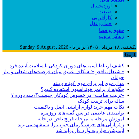
ارزدیجیتال
صنعت
کارآفرینی
حمل و نقل
حقوق و قضا
زندگی با وب
یکشنبه, ۱۸ مرداد , ۱۴۰۵ برابر با - Sunday, 9 August , 2026
تازه‌ها:
کشف ارتباط آسیب‌های دوران کودکی با سلامت آینده فرد
«اشتغال ناقص»؛ شکاف عمیق میان فرصت‌های شغلی و نیاز
جوانان
مدل موی لیر برای موی کوتاه و بلند
چگونه از پرایمر فونداسیون استفاده کنیم؟
«تربیت صامت» در خصوص کودکان چیست؟/ سه دوره ۷
ساله برای تربیت کودک
نکات مهم خرید لوازم آرایشی اصل و باکیفیت
توانمندی عاطفی در پس گفته‌های روزمره
آموزش مرحله به مرحله فرنچ ناخن در خانه
زائر اولی های حرم، گرمای جنوب را به مشهد می‌برند
انیمیشن «یارپ» وارد فاز تولید شد