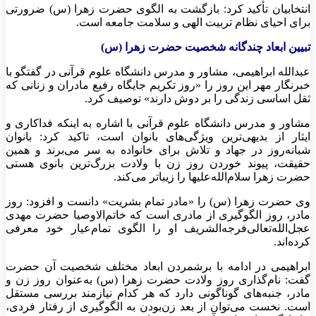
انتخابیان تأکید کرد: بازگشت به الگوی حضرت زهرا (س) ضرورتی
برای احیای نظام تربیت الهی و سلامت جامعه است.
تبیین ابعاد چندگانه شخصیت حضرت زهرا (س)
عبدالله ابراهیمی، مشاور و مدرس دانشگاه علوم قرآنی در گفتگو با
خبرنگار مهر این روز را «روز تکریم جایگاه رفیع مادران و زنانی که
ثقل اساسی زندگی را بر دوش دارند» توصیف کرد.
مشاور و مدرس دانشگاه علوم قرآنی با اشاره به اینکه فداکاری و
ایثار از بدیهی‌ترین ویژگی‌های بانوان است، تاکید کرد: بانوان
شبانه‌روز در جهاد و تلاش برای خانواده به سر می‌برند و همین
حقیقت، پیوند خوردن روز زن با ولادت بزرگ‌ترین بانوی هستی
حضرت زهرا سلام‌الله‌علیها را زیباتر می‌کند.
وی حضرت زهرا (س) را «مادر تمام بشریت» دانست و افزود: روز
مادر، روز الگوگیری از مادری است که خاتم‌الاوصیا حضرت مهدی
عجل‌الله‌تعالی‌فرجه‌الشریف او را الگوی تمام‌عیار خود معرفی
کرده‌اند.
ابراهیمی در ادامه با برشمردن ابعاد مختلف شخصیت آن حضرت
گفت: نام‌گذاری روز ولادت حضرت زهرا (س) به‌عنوان روز زن و
مادر، جنبه‌های گوناگونی دارد که هر کدام نیازمند بررسی مستقل
است. نخست می‌توان از بعد زن‌بودن به الگوگیری از رفتار فردی،