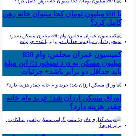
با 350میلیون تومان کجا میتوان خانه رهن
کامل کرد؟
کمیسیون عمران مجلس: وام 850
میلیون مسکن به درد نمیخورد!/ این مبلغ
باید حداقل دو برابر باشد+ جزئیات
اوراق مسکن ارزان شد؛ خرید وام خانه
چقدر هزینه دارد؟