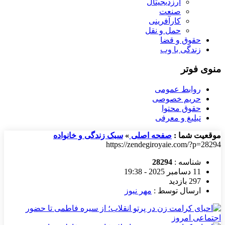
ارزدیجیتال
صنعت
کارآفرینی
حمل و نقل
حقوق و قضا
زندگی با وب
منوی فوتر
روابط عمومی
حریم خصوصی
حقوق محتوا
تبلیغ و معرفی
موقعیت شما :
صفحه اصلی
»
سبک زندگی و خانواده
https://zendegiroyaie.com/?p=28294
شناسه :
28294
11 دسامبر 2025 - 19:38
297 بازدید
ارسال توسط :
مهر نیوز