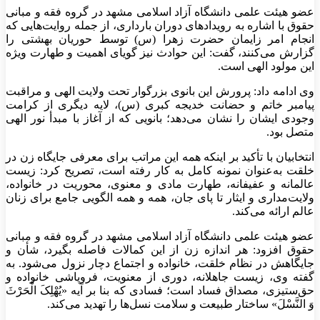
عضو هیئت علمی دانشگاه آزاد اسلامی مشهد در گروه فقه و مبانی
حقوق با اشاره به رویدادهای دوران بارداری، از جمله روایت‌هایی که
انجام امر زایمان حضرت زهرا (س) توسط حوریان بهشتی را
گزارش می‌کنند، گفت: این حوادث نیز گویای اهمیت و طهارت ویژه
این مولود الهی است.
وی ادامه داد: پرورش این بانوی بزرگوار تحت ولایت الهی و مراقبت
پیامبر خاتم و حضانت خدیجه کبری (س)، لایه دیگری از کرامت
وجودی ایشان را نشان می‌دهد؛ بانویی که از آغاز با مبدأ نور الهی
متصل بود.
انتخابیان با تأکید بر اینکه همه این مراتب برای معرفی جایگاه زن در
خلقت به‌عنوان نمونه کامل به کار رفته است، تصریح کرد: زیست
عالمانه و عفیفانه، طهارت مادی و معنوی، محوریت در خانواده،
ولایت‌مداری و ایثار تا پای جان، همه و همه الگویی جامع برای زنان
عالم ارائه می‌کند.
عضو هیئت علمی دانشگاه آزاد اسلامی مشهد در گروه فقه و مبانی
حقوق افزود: هر اندازه زن از این کمالات فاصله بگیرد، شأن و
جایگاهش در نظام خلقت، خانواده و اجتماع دچار نزول می‌شود. به
گفته وی، زیست جاهلانه، دوری از معنویت، فروپاشی خانواده و
حق‌ستیزی، مصداق فساد است؛ فسادی که بنا بر آیه «یُهْلِکَ الْحَرْثَ
وَ النَّسْلَ» ساختار طبیعت و سلامت نسل‌ها را تهدید می‌کند.