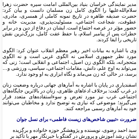
مدیر نمایندگی خراسان بنیاد بین‌المللی امامت سیره حضرت زهرا
سلام‌الله‌علیها را الگوی کامل زن مسلمان دانست و بیان کرد:
حضرت صدیقه طاهره در تاریخ نمونه کاملی از همسری، مادری،
عطوفت، شجاعت اجتماعی، مسئولیت‌پذیری، مدیریت خانه و
حضور مؤثر در عرصه اجتماع است. ایشان در دفاع از دین و در برابر
خطرات پس از پیامبر اسلام، با حفظ عفت کامل، بزرگ‌ترین نقش
تاریخی را ایفا کردند.
وی با اشاره به بیانات اخیر رهبر معظم انقلاب عنوان کرد: الگوی
مورد نظر جمهوری اسلامی نه الگوی غربی است و نه الگوی
متحجرانه، بلکه الگوی زن اصیل، اجتماعی و انقلابی است؛ زنی که
می‌تواند به اوج علم، دانش، مقامات اجتماعی، سیاسی، ورزشی و…
برسد، در حالی که زن می‌ماند و نگاه ابزاری به او وجود ندارد.
اسفندیاری در پایان با اشاره به آمارهای جهانی درباره وضعیت زنان
در غرب گفت: برخلاف ادعاهای ظاهری، زنان در بالاترین جایگاه‌های
اجتماعی غرب نیز مورد تعرض و سوءاستفاده‌های متعدد قرار
می‌گیرند؛ موضوعی که نیازی به توضیح ندارد و مخاطبان می‌توانند
خود به آمارهای رسمی مراجعه کنند.
ضرورت «تبیین شاخص‌های زیست فاطمی» برای نسل جوان
سید احمد رضوی، نویسنده و پژوهشگر حوزه خانواده و برگزیده
نشان رشد آموزش و پرورش در گفتگو با خبرنگار مهر با تأکید بر