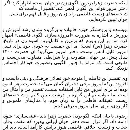
اینکه حضرت زهرا برترین الگوی زن در جهان است، اظهار کرد: اگر
دختر امروز نتواند این الگو را لمس کند، تقصیر از ماست که
شاخصه‌های زیست فاطمی را با زبان روز و قابل فهم برای نسل
جوان تبیین نکرده‌ایم.
نویسنده و پژوهشگر حوزه خانواده و برگزیده نشان رشد آموزش و
پرورش با اشاره به ضرورت «امروزی‌سازی الگوی فاطمی» اظهار
کرد: من بر این باورم که برترین و کامل‌ترین اسوه زن در تاریخ،
حضرت زهرا (س) است؛ اما این حقیقت به خودیِ خود برای نسل
امروز قابل لمس نیست. دختر امروز می‌گوید؛ آن حضرت ۱۴۰۰
سال پیش، در جهانی متفاوت و با شرایطی متفاوت می‌زیست و
طبیعی است که نتواند با چنین الگویی به‌صورت خودکار احساس
نزدیکی کند.
وی تقصیر این فاصله را متوجه خود فعالان فرهنگی و دینی دانست و
افزود: این‌که امروز برخی دختران گمان می‌کنند حضرت زهرا اسوه
بوده اما برای امروزِ من قابل استفاده نیست، تقصیر من و امثال من
است. ما نتوانستیم این گزاره را درست تبیین کنیم و شاخصه‌های
زیست عفیفانه فاطمی را به زبان قوم، با مثال‌های ملموس و
کاربردی، برای نسل امروز معرفی کنیم.
رضوی با بیان اینکه الگو بودن حضرت زهرا باید «عینی‌سازی» شود،
ادامه داد: اگر قرار است دختر جوان ایرانی بپذیرد که عفت، وقار،
حجاب و زیست اخلاقیِ فاطمی هنوز برایش کارآمد است، باید این