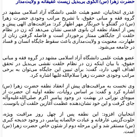
حضرت زهرا (س) الگوی بی‌بدیل زیست عفیفانه و ولایت‌مدار
عذری انتخابیان، عضو هیئت علمی دانشگاه آزاد اسلامی مشهد در
گروه فقه و مبانی حقوق، با تشریح مراتب وجودی حضرت زهرا
(س) در گفتگو با خبرنگار مهر اظهار کرد: مراقبت‌های الهی پیش و
پس از انعقاد نطفه آن بانوی قدسی نشان می‌دهد که زن در نظام
خلقت از جایگاهی ممتاز برخوردار است و فاصله گرفتن زنان از
طهارت، معنویت و ولایت‌مداری باعث سقوط جایگاه انسان و فساد
در جامعه می‌شود.
عضو هیئت علمی دانشگاه آزاد اسلامی مشهد در گروه فقه و مبانی
حقوق، با بیان اینکه زن در نظام خلقت نقشی بی‌بدیل در تحقق
اهداف الهی دارد، گفت: برای تبیین این جایگاه می‌توان به برخی
مراتب وجودی حضرت زهرا سلام‌الله‌علیها اشاره کرد.
وی نخست به مراقبت‌های پیش از انعقاد نطفه حضرت زهرا (س)
اشاره کرد و گفت: بر اساس روایات، نطفه اولیه آن حضرت از
میوه‌ای نورانی در بهشت در وجود پیامبر اکرم صلی‌الله‌علیه‌وآله
جای گرفت و این خود نشان‌دهنده عظمت آغازین خلقت آن بانوست.
انتخابیان افزود: این نطفه پس از چهل روز مراقبت ویژه،
خلوت‌گزینی عارفانه و عبادت خالصانه پیامبر، در وجود خدیجه کبری
(س) مستقر شد و این مرحله دوم از شئون خاص حضرت زهرا (س)
است.