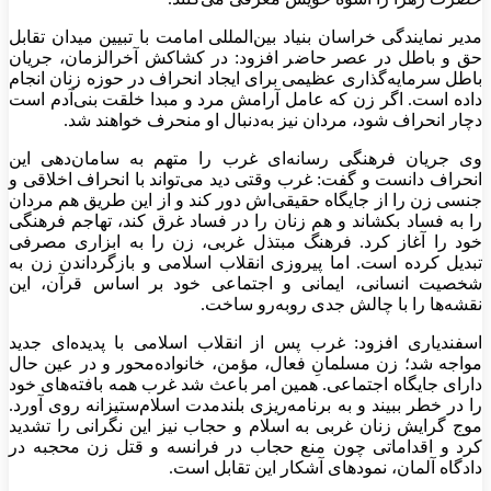
مدیر نمایندگی خراسان بنیاد بین‌المللی امامت با تبیین میدان تقابل
حق و باطل در عصر حاضر افزود: در کشاکش آخرالزمان، جریان
باطل سرمایه‌گذاری عظیمی برای ایجاد انحراف در حوزه زنان انجام
داده است. اگر زن که عامل آرامش مرد و مبدا خلقت بنی‌آدم است
دچار انحراف شود، مردان نیز به‌دنبال او منحرف خواهند شد.
وی جریان فرهنگی رسانه‌ای غرب را متهم به سامان‌دهی این
انحراف دانست و گفت: غرب وقتی دید می‌تواند با انحراف اخلاقی و
جنسی زن را از جایگاه حقیقی‌اش دور کند و از این طریق هم مردان
را به فساد بکشاند و هم زنان را در فساد غرق کند، تهاجم فرهنگی
خود را آغاز کرد. فرهنگ مبتذل غربی، زن را به ابزاری مصرفی
تبدیل کرده است. اما پیروزی انقلاب اسلامی و بازگرداندن زن به
شخصیت انسانی، ایمانی و اجتماعی خود بر اساس قرآن، این
نقشه‌ها را با چالش جدی روبه‌رو ساخت.
اسفندیاری افزود: غرب پس از انقلاب اسلامی با پدیده‌ای جدید
مواجه شد؛ زن مسلمانِ فعال، مؤمن، خانواده‌محور و در عین حال
دارای جایگاه اجتماعی. همین امر باعث شد غرب همه بافته‌های خود
را در خطر ببیند و به برنامه‌ریزی بلندمدت اسلام‌ستیزانه روی آورد.
موج گرایش زنان غربی به اسلام و حجاب نیز این نگرانی را تشدید
کرد و اقداماتی چون منع حجاب در فرانسه و قتل زن محجبه در
دادگاه آلمان، نمودهای آشکار این تقابل است.