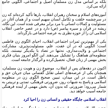
بلکه بر اساس مدل زن مسلمانِ اصیل و اجتماعی، الگویی جامع
ارائه می‌کرد.
آموزه‌های اسلام و سخنان رهبران انقلاب، بارها تأکید کرده‌اند که زن
در سرچشمه خلقت و تکامل انسان سهیم است و از همان آغاز، در
مسئولیت و کمالات انسانی با مرد برابر معرفی شده است. این نگاه،
ریشه در قرآن و سیره پیامبر (ص) دارد و در عصر حاضر، انقلاب
اسلامی آن را از حوزه نظری به عرصه اجتماعی بازگرداند.
یکی از مهم‌ترین ثمرات اجتماعی انقلاب، احیای الگوی زن فاطمی
است؛ الگویی که در آن عفت، علم، مسئولیت‌پذیری، مشارکت
اجتماعی و ولایت‌مداری، نه‌تنها در تضاد با یکدیگر نیستند، بلکه
منظومه‌ای هماهنگ را تشکیل می‌دهند. این الگو امروز بنیان فکری
بخش مهمی از زنان فعال، تحصیل‌کرده و اثرگذار جامعه است.
اکنون در دهه‌های پس از انقلاب، موضوع زن و هویت زن مسلمان،
همچنان یکی از عرصه‌های اصلی تقابل گفتمانی میان جریان حق و
باطل است. در این میدان، تبیین صحیح الگوی زن در منظومه
اسلامی و پاسخ به شبهات روز، ضرورتی فرهنگی، تمدنی و تربیتی به
شمار می‌رود؛ ضرورتی که بدون آن، بخش مهمی از آینده فرهنگی
جامعه آسیب خواهد دید.
انقلاب اسلامی جایگاه حقیقی و انسانی زن را احیا کرد
حجت الاسلام موسی اسفندیاری، مدیر نمایندگی خراسان بنیاد