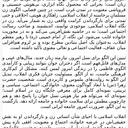
زنان است؛ بحرانی که محصول نگاه ابزاری، بی‌هویتی جنسیتی و
فروپاشی معنویت در تمدن غرب است. در چنین فضایی، الگوی زن
مسلمانِ برخاسته از انقلاب اسلامی، راهکاری هویتی، اخلاقی و حتی
تمدنی برای بازگرداندن کرامت واقعی زن به شمار می‌آید. زن در
نگاه انقلاب اسلامی، موجودی توانمند، اندیشمند و صاحب رسالت
اجتماعی است؛ نه در حاشیه نقش‌آفرینی می‌کند و نه در محوریت
خانواده غایب می‌شود. این نگاه، از امام خمینی (ره) تا رهبر معظم
انقلاب، به‌عنوان یک اصل بنیادین مطرح بوده و بر لزوم هم‌افزایی
میان عفاف، فعالیت اجتماعی و تعالی معنوی تأکید داشته است.
تبیین این الگو برای نسل امروز، نیازمند زبان جدید، مثال‌های عینی و
مدل‌های قابل‌فهم است. اگر دختران جوان نتوانند زیبایی و کارآمدی
الگوی فاطمی را در زندگی امروز لمس کنند، مشکل از کم‌کاری
فرهنگی ماست، نه از الگو. مسئولیت جریان فکری انقلاب، تبدیل
این الگو به روایت‌های ملموس و کاربردی است. شخصیت حضرت
زهرا (س) با ابعاد گوناگون معنوی، خانوادگی، اجتماعی، سیاسی و
تربیتی، نمونه‌ای کامل برای معرفی جایگاه زن در اسلام است؛
نمونه‌ای که می‌تواند هم نیاز هویتی نسل جوان را پاسخ دهد و هم
چارچوبی مطمئن برای سلامت خانواده و جامعه ارائه دهد. بازگشت
به این الگو، ضرورت امروز جامعه ایرانی است.
انقلاب اسلامی با احیای شأن انسانی زن و بازگرداندن او به نقش
حقیقی‌اش در عرصه خانواده، اجتماع و معنویت، افقی تازه پیش
روی جامعه گشود. استمرار این مسیر، وابسته به «تبیین عالمانه»،