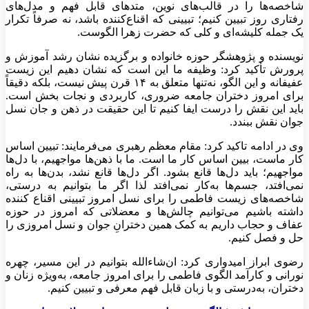
شاخصه‌ها را در قالب‌های نوین، متدهای قابل فهم و مدل‌های
رفتاری روز تبیین کنیم؛ تبیینی که اقناع‌کننده باشد، نه صرفاً تکرار
یک جمله کلیشه‌ای و کلی که حضرت زهرا الگوست.
نویسنده و پژوهشگر حوزه خانواده و برگزیده نشان رشد آموزش و
پرورش تأکید کرد: وظیفه ما این است که نشان دهیم این زیست
عفیفانه و این الگو، نه‌تنها متعلق به ۱۴ قرن پیش نیست، بلکه دقیقاً
برای امروز دختران جامعه ضروری، کاربردی و نجات بخش است.
باید این نقش را درست ایفا کنیم تا این حقیقت در ذهن و جان نسل
جوان نقش ببندد.
وی در ادامه تاکید کرد: مقام معظم رهبری می‌فرمایند: تبیین اساس
کار ماست، بیین اساس کار ما است. ما با ذهن‌ها مواجهیم، با دل‌ها
مواجهیم؛ باید دل‌ها قانع بشود. اگر دل‌ها قانع نشد، بدن‌ها به راه
نمی‌افتد، جسم‌ها به‌کار نمی‌افتد لذا اگر ما بتوانیم به درستی،
شاخصه‌های زیست فاطمی را برای نسل امروز تبیینی اقناع کننده
داشته باشیم می‌توانیم چالش‌ها و معضلاتی که امروز در حوزه
عفاف و حجاب داریم به کمک همین دخترانِ جوان و نسل امروزی را
حل و فصل کنیم.
رضوی ابراز امیدواری کرد: ان‌شاءالله بتوانیم در این مسیر، چهره
نورانی و کارآمد الگوی فاطمی را برای امروز جامعه، به‌ویژه زنان و
دختران، به‌درستی و با زبان قابل فهم معرفی و تبیین کنیم.