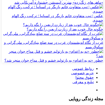
«ماهی‌های زنگ‌زده» بهترین انیمیشن جشنواره آمریکایی شد
عکس | تیپ متفاوت خانم بازیگر در اسپانیا ؛ ترکیب رنگ الهام
حمیدی
چگونه حال خوب بعد از زیارت اربعین را نگه داریم؟
غرب از نگاه اندیشمندان عرب در سه ضلع بنیادگرایی، ملی‌گرایی و
سکولاریسم
چطور «نه به اعدام» به بازتولید خشم و قتل مداح جوان منجر شد؟
روابط عمومی
حریم خصوصی
حقوق محتوا
تبلیغ و معرفی
مجله زندگی رویایی