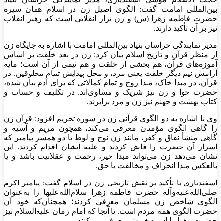
بین‌المللی امامت گفت: الگوی اصیل زن در اسلام همان سیره
حضرت فاطمه زهرا (س) و زن تراز انقلابی است که رهبر انقلاب
نیز بر آن تأکید دارند.
مدیر نمایندگی خراسان بنیاد بین‌المللی امامت با اشاره به جایگاه زن
از منظر قرآن و تاریخ اسلام بیان کرد: زن در بعد خلقت بر اساس
آموزه‌های قرآن، هم بخشی از خلقت و هم نیمی از آن است؛ مایه
آرامش نیم دیگر خلقت یعنی مرد، و محل پیدایش تمام مخلوقین. در
قرآن، در مبدا خاک، مبدا روح و تمام کمالاتی که برای آدم بیان شده،
حضرت حوا و زن نیز شریک و مساوی‌اند. در تکلیف و حساب و
کتاب بهشت و جهنم نیز زن و مرد برابرند.
وی با اشاره به دو الگوی قرآنی زن در سوره تحریم افزود: قرآن زن
را گاهی الگوی مؤمنان معرفی می‌کند، همچون مریم و آسیه و
گاهی منشأ نفاق و کفر، مانند زن نوح و لوط یا دو همسر پیامبر که
اسرار آن حضرت را فاش کردند و علیه ایشان اقدام کردند. این
نشان می‌دهد زن می‌تواند مبدا خیر، رحمت و عقلانیت باشد و یا
بالعکس مبدا انحراف و مخالفت با حق.
اسفندیاری با تأکید بر نقش تاریخی زن در اسلام گفت: پیامبر اکرم
صلی‌الله‌علیه‌وآله حضرت فاطمه زهرا سلام‌الله‌علیها را به‌عنوان
الگوی شاخص زن مسلمان معرفی کردند؛ همچنان‌که خود آن
حضرت الگوی همه مردم است. تا آنجا که امام زمان علیه‌السلام نیز
حضرت زهرا را اسوه خویش معرفی می‌کنند.