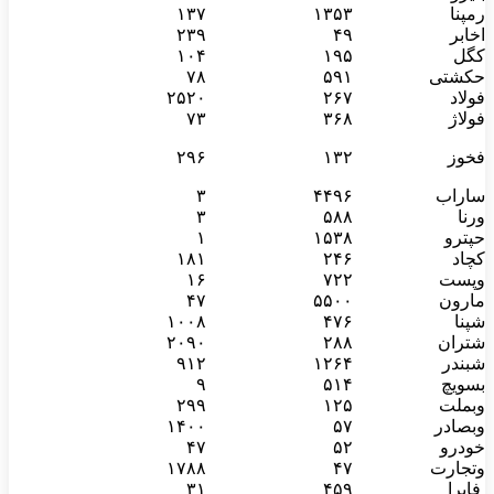
رمپنا
۱۳۵۳
۱۳۷
اخابر
۴۹
۲۳۹
کگل
۱۹۵
۱۰۴
حکشتی‌
۵۹۱
۷۸
فولاد
۲۶۷
۲۵۲۰
فولاژ
۳۶۸
۷۳
فخوز
۱۳۲
۲۹۶
ساراب
۴۴۹۶
۳
ورنا
۵۸۸
۳
حپترو
۱۵۳۸
۱
کچاد
۲۴۶
۱۸۱
وپست
۷۲۲
۱۶
مارون
۵۵۰۰
۴۷
شپنا
۴۷۶
۱۰۰۸
شتران
۲۸۸
۲۰۹۰
شبندر
۱۲۶۴
۹۱۲
بسویچ
۵۱۴
۹
وبملت
۱۲۵
۲۹۹
وبصادر
۵۷
۱۴۰۰
خودرو
۵۲
۴۷
وتجارت
۴۷
۱۷۸۸
فایرا
۴۵۹
۳۱