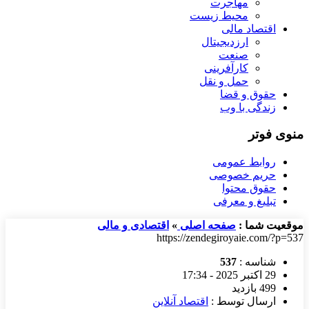
مهاجرت
محیط زیست
اقتصاد مالی
ارزدیجیتال
صنعت
کارآفرینی
حمل و نقل
حقوق و قضا
زندگی با وب
منوی فوتر
روابط عمومی
حریم خصوصی
حقوق محتوا
تبلیغ و معرفی
موقعیت شما :
صفحه اصلی
»
اقتصادی و مالی
https://zendegiroyaie.com/?p=537
شناسه :
537
29 اکتبر 2025 - 17:34
499 بازدید
ارسال توسط :
اقتصاد آنلاین