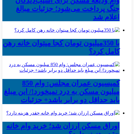
وام ودیعه مسکن برای آسیب‌دیدگان
جنگ پرداخت می‌شود؛ جزئیات مبالغ
اعلام شد
با 350میلیون تومان کجا میتوان خانه رهن
کامل کرد؟
کمیسیون عمران مجلس: وام 850
میلیون مسکن به درد نمیخورد!/ این مبلغ
باید حداقل دو برابر باشد+ جزئیات
اوراق مسکن ارزان شد؛ خرید وام خانه