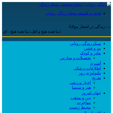
هدف و فلسفه مجله زندگی رویایی
---- زندگی در اشعار مولانا:
دنیا همه هیچ و اهل دنیا همه هیچ ، ‌ای هیچ برای
سبک زندگی رویایی
مد و فشن
مادر و کودک
تحصیلات و مدارس
آشپزی
اطلاعات پزشکی
تکنولوژی روز
تفریح
اخبار ورزشی
هنر و سینما
جهان امروز
دین و مذهب
مهاجرت
محیط زیست
اقتصاد مالی