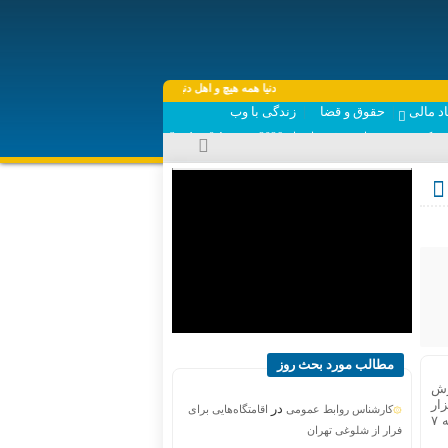
دنیا همه هیچ و اهل دنیا همه هیچ ، ‌ای هیچ برای هیچ بر هیچ مپیچ ، دا
د مالی
حقوق و قضا
زندگی با وب
یکشنبه, ۱۸ مرداد , ۱۴۰۵ برابر با - Sunday, 9 August , 2026
مطالب مورد بحث روز
ش یافت و ارزش
 و ۴٩٢هزار تومانی سهام عدالت به ترتیب به ١٢ میلیون و ٨٩٢هزار تومان، ٢۴ میلیون و ٢٨۵هزار
در
کارشناس روابط عمومی
اقامتگاه‌هایی برای
تومان و ١١ میلیون و ٩۵٠هزار تومان رسید. با احتساب این موضوع، ارزش ۶٠درصد قابل فروش سبد ۵۳۲هزار تومانی سهام عدالت به ٧
فرار از شلوغی تهران