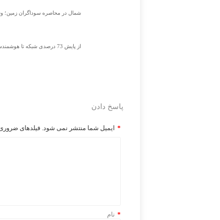
شمال در محاصره سوداگران زمین؛ وق
از پایش 73 درصدی شبکه تا هوشمندسازی شبکه؛ مرکزی درمسیر عبور از ناترازی
پاسخ دادن
*
ایمیل شما منتشر نمی شود. فیلدهای ضروری ر
*
نام