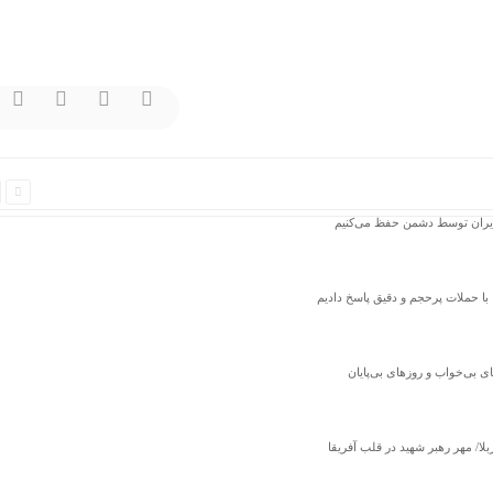
ط ایران توسط دشمن حفظ می‌کنیم
 حملات پرحجم‌‌ و دقیق‌ پاسخ دادیم
ربلا/ مهر رهبر شهید در قلب آفریقا