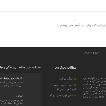
 زمانی که دوباره دیدگاهی می‌نویسم.
تبلیغ و معرفی
نظرات اخیر مخاطبان زندگی رویا
مطالب وب‌گردی
کارشناس روابط عم
 با هدف ارائه محتوای الهام‌بخش،
زندگی رویایی
ماع آغاز کرده است.
دقیقاً همین‌طور است
سعه مهارت‌ها، سلامت
تعمیر آیفون تصویری
می‌توانند دید واقع‌بینان
 هنر، مخاطبان را در
کوماکس – ایمن تک
توای زندگی رویایی بر
با رعایت اصول اخلاق
تعمیر قهوه ساز دلونگی
سجاد
و علاقه‌مندان به رشد
بخش مربوط به بررسی 
عکس‌ها اعتماد کردم و