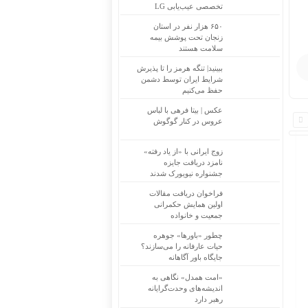
تخصصی عیب‌یابی LG
۶۵۰ هزار نفر در استان
زنجان تحت پوشش بیمه
سلامت هستند
ببینید| تنگه هرمز را تا پذیرش
شرایط ایران توسط دشمن
حفظ می‌کنیم
عکس | بیتا فرهی با لباس
عروس در کنار گوگوش
زوج ایرانی با «از یاد رفته»
نامزد دریافت جایزه
جشنواره نیویورک شدند
فراخوان دریافت مقالات
اولین همایش حکمرانی
جمعیت و خانواده
چطور «باورها» جوهره
حیات عارفانه را می‌سازند؟
جایگاه باور آگاهانه
«امت همدل» نگاهی به
اندیشه‌های وحدت‌گرایانه
رهبر دارد