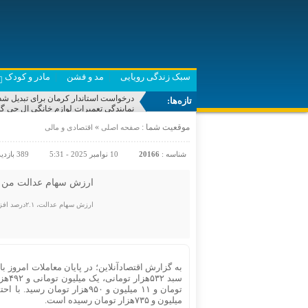
سبک زندگی رویایی
مد و فشن
مادر و کودک
درخواست استاندار کرمان برای تبدیل شد
تازه‌ها:
نمایندگی تعمیرات لوازم خانگی ال جی گل
۶۵۰ هزار نفر در استان زنجان تحت پوشش بیمه سلامت هستند
موقعیت شما :
»
صفحه اصلی
اقتصادی و مالی
ببینید| تنگه هرمز را تا پذیرش شرایط ا
عکس | بیتا فرهی با لباس عروس در کن
زوج ایرانی با «از یاد رفته» نامزد دریاف
شناسه :
20166
10 نوامبر 2025 - 5:31
389 بازدید
فراخوان دریافت مقالات اولین همایش حک
چطور «باورها» جوهره حیات عارفانه را می
«امت همدل» نگاهی به اندیشه‌های وحدت‌گر
ارزش سهام عدالت من (١٠ آبان ماه
توضیحات وزیر آموزش و پرورش درباره ن
ارزش سهام عدالت، ٢.١درصد افزایش یافت.
میلیون و ٧٣۵هزار تومان رسیده است.