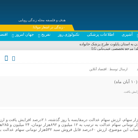
هدف و فلسفه مجله زندگی رویایی
---- زندگی در اشعار مولانا:
آشپزی
اطلاعات پزشکی
تکنولوژی روز
تفریح
جهان امروز
اقتصا
ن به استان پایلوت طرح پزشک خانواده
د؛ مرجع تخصصی عیب‌یابی LG
یران توسط دشمن حفظ می‌کنیم
ار گوگوش
ت جایزه جشنواره نیویورک شدند
ارسال توسط :
اقتصاد آنلاین
مرانی جمعیت و خانواده
‌سازند؟ جایگاه باور آگاهانه
ایانه رهبر دارد
)
حوه آغاز سال تحصیلی
به گزارش اقتصادآنلاین؛ در پایان معاملات امروز بازار سهام، ارزش سهام عدالت درمقایسه با روز گذشته، ٢.١درصد افزای
سبد ۵۳۲هزار تومانی، یک میلیون تومانی