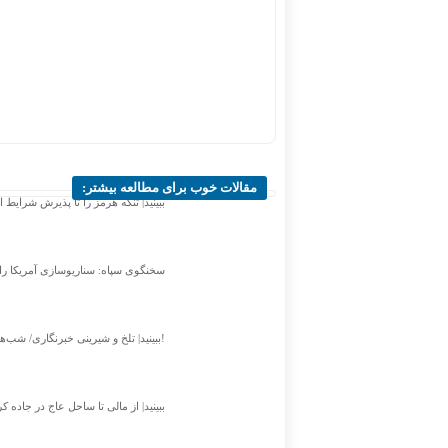
مقالات خوب برای مطالعه بیشتر:
ببینید| تنگه هرمز را تا پذیرش شرای
سخنگوی سپاه: سناریوسازی آمریکا را با
ببینید| تلخ و شیرینی خبرنگاری/‌ شب‌های بی‌خواب و روزهای بی‌پایان!
ببینید| از مالی تا ساحل عاج در جاده ک