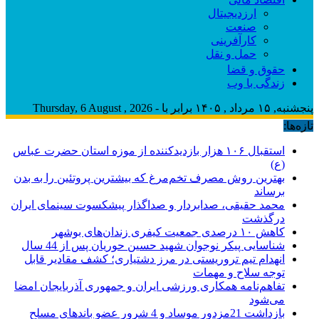
ارزدیجیتال
صنعت
کارآفرینی
حمل و نقل
حقوق و قضا
زندگی با وب
پنجشنبه, ۱۵ مرداد , ۱۴۰۵ برابر با - Thursday, 6 August , 2026
تازه‌ها:
استقبال ۱۰۶ هزار بازدیدکننده از موزه استان حضرت عباس
(ع)
بهترین روش مصرف تخم‌مرغ که بیشترین پروتئین را به بدن
برساند
محمد حقیقی، صدابردار و صداگذار پیشکسوت سینمای ایران
درگذشت
کاهش ۱۰ درصدی جمعیت کیفری زندان‌های بوشهر
شناسایی پیکر نوجوان شهید حسین حوریان پس از 44 سال
انهدام تیم تروریستی در مرز دشتیاری؛ کشف مقادیر قابل
توجه سلاح و مهمات
تفاهم‌نامه همکاری ورزشی ایران و جمهوری آذربایجان امضا
می‌شود
بازداشت 21مزدور موساد و 4 شرور عضو باندهای مسلح