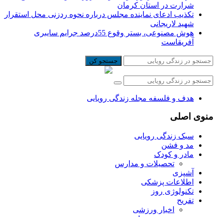
شرارت در استان کرمان
تکذیب ادعای نماینده مجلس درباره نحوه ردزنی محل استقرار
شهید لاریجانی
هوش مصنوعی، بستر وقوع 55درصد جرایم سایبری
آفریقاست
جستجو کن
هدف و فلسفه مجله زندگی رویایی
منوی اصلی
سبک زندگی رویایی
مد و فشن
مادر و کودک
تحصیلات و مدارس
آشپزی
اطلاعات پزشکی
تکنولوژی روز
تفریح
اخبار ورزشی