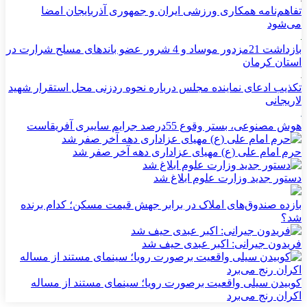
تفاهم‌نامه همکاری ورزشی ایران و جمهوری آذربایجان امضا
می‌شود
بازداشت 21مزدور موساد و 4 شرور عضو باندهای مسلح شرارت در
استان کرمان
تکذیب ادعای نماینده مجلس درباره نحوه ردزنی محل استقرار شهید
لاریجانی
هوش مصنوعی، بستر وقوع 55درصد جرایم سایبری آفریقاست
حرم امام علی (ع) مهیای عزاداری دهه آخر صفر شد
دستور جدید وزارت علوم ابلاغ شد
بازده صندوق‌های املاک در برابر جهش قیمت مسکن؛ کدام برنده
شد؟
فریدون جیرانی: اکبر عبدی حیف شد
کوبیدن سیلی واقعیت برصورت رویا؛ سینمای مستند از مساله
اکران رنج می‌برد