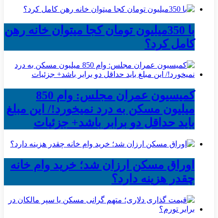
با 350میلیون تومان کجا میتوان خانه رهن
کامل کرد؟
کمیسیون عمران مجلس: وام 850
میلیون مسکن به درد نمیخورد!/ این مبلغ
باید حداقل دو برابر باشد+ جزئیات
اوراق مسکن ارزان شد؛ خرید وام خانه
چقدر هزینه دارد؟