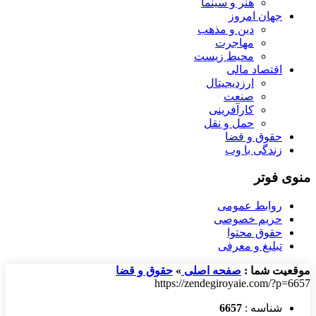
هنر و سینما
جهان امروز
دین و مذهب
مهاجرت
محیط زیست
اقتصاد مالی
ارزدیجیتال
صنعت
کارآفرینی
حمل و نقل
حقوق و قضا
زندگی با وب
منوی فوتر
روابط عمومی
حریم خصوصی
حقوق محتوا
تبلیغ و معرفی
موقعیت شما :
صفحه اصلی
»
حقوق و قضا
https://zendegiroyaie.com/?p=6657
شناسه :
6657