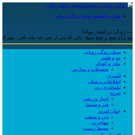
هدف و فلسفه مجله زندگی رویایی
---- زندگی در اشعار مولانا:
برای هیچ بر هیچ مپیچ ، دانی که پس از عمر چه ماند باقی ، مهر است و 
سبک زندگی رویایی
مد و فشن
مادر و کودک
تحصیلات و مدارس
آشپزی
اطلاعات پزشکی
تکنولوژی روز
تفریح
اخبار ورزشی
هنر و سینما
جهان امروز
دین و مذهب
مهاجرت
محیط زیست
اقتصاد مالی