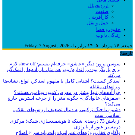
ارزدیجیتال
صنعت
کارآفرینی
حمل و نقل
حقوق و قضا
زندگی با وب
جمعه, ۱۶ مرداد , ۱۴۰۵ برابر با - Friday, 7 August , 2026
تازه‌ها:
سوسن پرور: دیگر «عاشق» حرفه‌ام نیستم/ show off لازم
برای بازیگر بودن را ندارم/ مِهر هم مثل نان آدم‌ها را نمک‌گیر
می‌کند
استاکر کیست؟ آشنایی کامل با مفهوم استاکر، انواع، نشانه‌ها
و راه‌های مقابله
چرا آدم‌های تنها بیشتر در معرض کمبود ویتامین هستند؟
«سفرهای خانوادگی» چگونه مغز را از چرخه استرس خارج
می‌کند؟
دشمن با جنگ ترکیبی به دنبال تضعیف ارزش‌های انقلاب
اسلامی است
از پایش 73 درصدی شبکه تا هوشمندسازی شبکه؛ مرکزی
درمسیر عبور از ناترازی
واکاوی قفل پروژه‌های عمرانی| دولت باید سراغ اصلاح