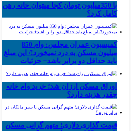
با 350میلیون تومان کجا میتوان خانه رهن
کامل کرد؟
کمیسیون عمران مجلس: وام 850
میلیون مسکن به درد نمیخورد!/ این مبلغ
باید حداقل دو برابر باشد+ جزئیات
اوراق مسکن ارزان شد؛ خرید وام خانه
چقدر هزینه دارد؟
قیمت گذاری دلاری؛ متهم گرانی مسکن