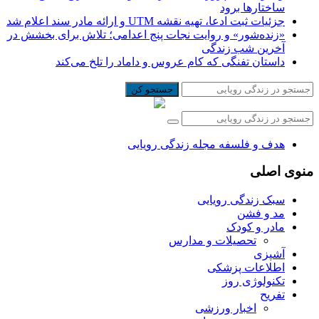
ساختارها برود
جزئیات ثبت ادعا، تهیه نقشه UTM و ارائه مادر سند اعلام شد
«زنده‌شور» و روایت نجات پنج اعدامی؛ تلاش برای بخشش در
آخرین شب زندگی
داستان تفنگی که کام عروس و داماد را تلخ می‌کند
جستجو کن
هدف و فلسفه مجله زندگی رویایی
منوی اصلی
سبک زندگی رویایی
مد و فشن
مادر و کودک
تحصیلات و مدارس
آشپزی
اطلاعات پزشکی
تکنولوژی روز
تفریح
اخبار ورزشی