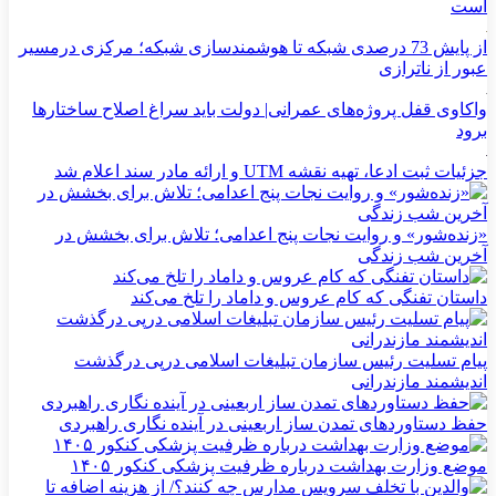
است
از پایش 73 درصدی شبکه تا هوشمندسازی شبکه؛ مرکزی درمسیر
عبور از ناترازی
واکاوی قفل پروژه‌های عمرانی| دولت باید سراغ اصلاح ساختارها
برود
جزئیات ثبت ادعا، تهیه نقشه UTM و ارائه مادر سند اعلام شد
«زنده‌شور» و روایت نجات پنج اعدامی؛ تلاش برای بخشش در
آخرین شب زندگی
داستان تفنگی که کام عروس و داماد را تلخ می‌کند
پیام تسلیت رئیس سازمان تبلیغات اسلامی درپی درگذشت
اندیشمند مازندرانی
حفظ دستاوردهای تمدن ساز اربعینی در آینده نگاری راهبردی
موضع وزارت بهداشت درباره ظرفیت پزشکی کنکور ۱۴۰۵