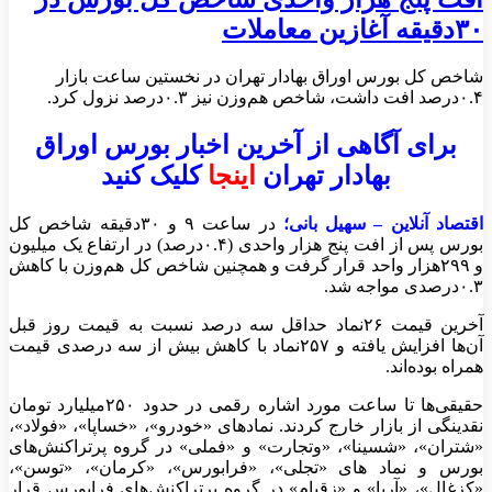
۳۰دقیقه آغازین معاملات
شاخص کل بورس اوراق بهادار تهران در نخستین ساعت بازار
۰.۴درصد افت داشت، شاخص هم‌وزن نیز ۰.۳درصد نزول کرد.
برای آگاهی از آخرین اخبار بورس اوراق
بهادار تهران
اینجا
کلیک کنید
اقتصاد آنلاین – سهیل بانی؛
در ساعت ۹ و ۳۰دقیقه شاخص کل
بورس پس از افت پنج هزار واحدی (۰.۴درصد) در ارتفاع یک میلیون
و ۲۹۹هزار واحد قرار گرفت و همچنین شاخص کل هم‌وزن با کاهش
۰.۳درصدی مواجه شد.
آخرین قیمت ۲۶نماد حداقل سه درصد نسبت به قیمت روز قبل
آن‌ها افزایش یافته و ۲۵۷نماد با کاهش بیش از سه درصدی قیمت
همراه بوده‌اند.
حقیقی‌ها تا ساعت مورد اشاره رقمی در حدود ۲۵۰میلیارد تومان
نقدینگی از بازار خارج کردند. نمادهای «خودرو»، «خساپا»، «فولاد»،
«شتران»، «شسینا»، «وتجارت» و «فملی» در گروه پرتراکنش‌های
بورس و نماد های «تجلی»، «فرابورس»، «کرمان»، «توسن»،
«کزغال»، «آریا» و «زقیام» در گروه پرتراکنش‌های فرابورس قرار