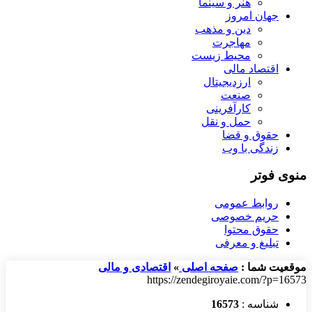
هنر و سینما
جهان امروز
دین و مذهب
مهاجرت
محیط زیست
اقتصاد مالی
ارزدیجیتال
صنعت
کارآفرینی
حمل و نقل
حقوق و قضا
زندگی با وب
منوی فوتر
روابط عمومی
حریم خصوصی
حقوق محتوا
تبلیغ و معرفی
موقعیت شما :
صفحه اصلی
»
اقتصادی و مالی
https://zendegiroyaie.com/?p=16573
شناسه :
16573