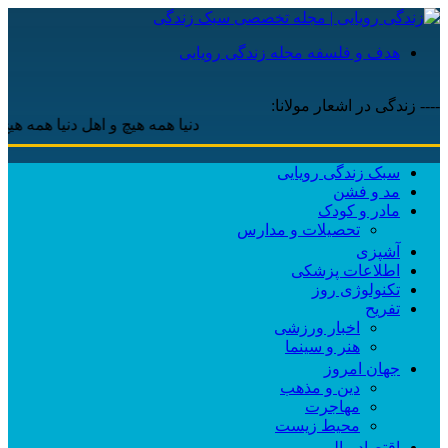
هدف و فلسفه مجله زندگی رویایی
---- زندگی در اشعار مولانا:
دنیا همه هیچ و اهل دنیا همه هیچ ، ‌ای
سبک زندگی رویایی
مد و فشن
مادر و کودک
تحصیلات و مدارس
آشپزی
اطلاعات پزشکی
تکنولوژی روز
تفریح
اخبار ورزشی
هنر و سینما
جهان امروز
دین و مذهب
مهاجرت
محیط زیست
اقتصاد مالی