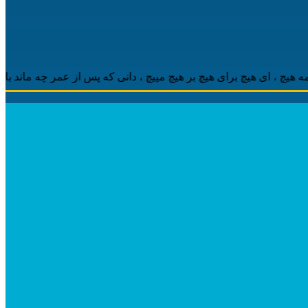
 ‌ای هیچ برای هیچ بر هیچ مپیچ ، دانی که پس از عمر چه ماند باقی ، م