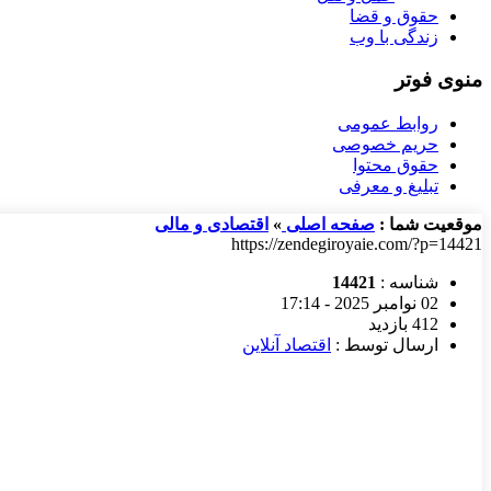
حقوق و قضا
زندگی با وب
منوی فوتر
روابط عمومی
حریم خصوصی
حقوق محتوا
تبلیغ و معرفی
موقعیت شما :
صفحه اصلی
»
اقتصادی و مالی
https://zendegiroyaie.com/?p=14421
شناسه :
14421
02 نوامبر 2025 - 17:14
412 بازدید
ارسال توسط :
اقتصاد آنلاین