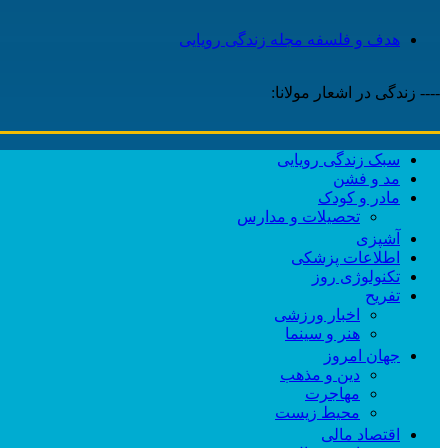
هدف و فلسفه مجله زندگی رویایی
---- زندگی در اشعار مولانا:
سبک زندگی رویایی
مد و فشن
مادر و کودک
تحصیلات و مدارس
آشپزی
اطلاعات پزشکی
تکنولوژی روز
تفریح
اخبار ورزشی
هنر و سینما
جهان امروز
دین و مذهب
مهاجرت
محیط زیست
اقتصاد مالی