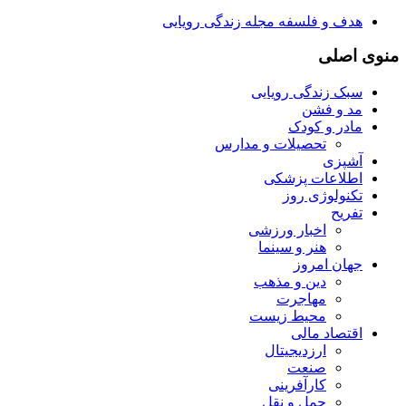
هدف و فلسفه مجله زندگی رویایی
منوی اصلی
سبک زندگی رویایی
مد و فشن
مادر و کودک
تحصیلات و مدارس
آشپزی
اطلاعات پزشکی
تکنولوژی روز
تفریح
اخبار ورزشی
هنر و سینما
جهان امروز
دین و مذهب
مهاجرت
محیط زیست
اقتصاد مالی
ارزدیجیتال
صنعت
کارآفرینی
حمل و نقل