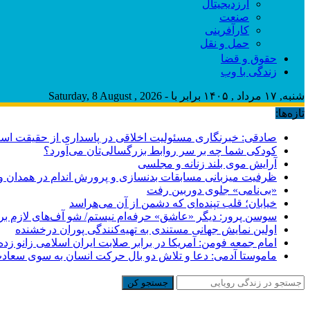
ارزدیجیتال
صنعت
کارآفرینی
حمل و نقل
حقوق و قضا
زندگی با وب
شنبه, ۱۷ مرداد , ۱۴۰۵ برابر با - Saturday, 8 August , 2026
تازه‌ها:
صادقی: خبرنگاری مسئولیت اخلاقی در پاسداری از حقیقت اس
کودکی شما چه بر سر روابط بزرگسالی‌تان می‌آورد؟
آرایش موی بلند زنانه و مجلسی
ظرفیت میزبانی مسابقات بدنسازی و پرورش اندام در همدان وج
«بی‌نامی» جلوی دوربین رفت
خیابان؛ قلب تپنده‌ای که دشمن از آن می‌هراسد
سوسن پرور: دیگر «عاشق» حرفه‌ام نیستم/ شو آف‌های لازم برای ب
اولین نمایش جهانی مستندی به تهیه‌کنندگی پوران درخشنده
امام جمعه فومن: آمریکا در برابر صلابت ایران اسلامی زانو زد
ماموستا آدمی: دعا و تلاش دو بال حرکت انسان به سوی سعا
جستجو کن