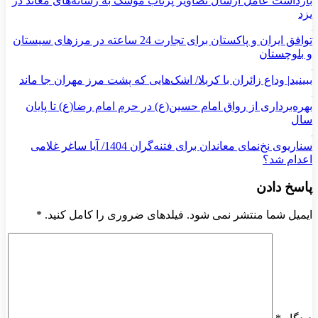
بازداشت عامل ارسال تصاویر پرتاب موشک به رسانه‌های معاند در
یزد
توافق ایران و پاکستان برای تجارت 24 ساعته در مرزهای سیستان
و بلوچستان
ببینید| وداع زائران با کربلا/ اشک‌هایی که پشت مرز مهران جا ماند
بهره‌برداری از رواق امام حسین(ع) در حرم امام رضا(ع) تا پایان
سال
سناریوی نخ‌نمای معاندان برای ‌فتنه‌گران 1404/ آیا ساغر غلامی
اعدام شد؟
پاسخ دادن
ایمیل شما منتشر نمی شود. فیلدهای ضروری را کامل کنید.
*