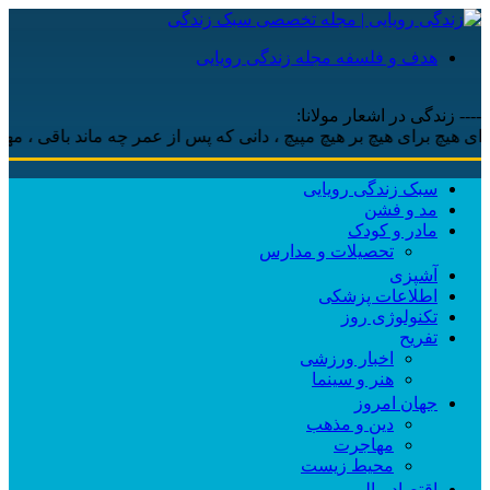
هدف و فلسفه مجله زندگی رویایی
---- زندگی در اشعار مولانا:
یچ برای هیچ بر هیچ مپیچ ، دانی که پس از عمر چه ماند باقی ، مهر است
سبک زندگی رویایی
مد و فشن
مادر و کودک
تحصیلات و مدارس
آشپزی
اطلاعات پزشکی
تکنولوژی روز
تفریح
اخبار ورزشی
هنر و سینما
جهان امروز
دین و مذهب
مهاجرت
محیط زیست
اقتصاد مالی