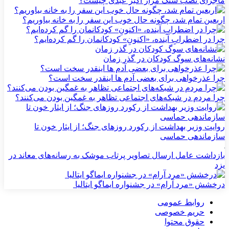
ماجرای نصب سنگ مزار اکبر عبدی چیست؟
اربعین تمام شد، چگونه حال خوب این سفر را به خانه بیاوریم؟
چرا در اضطرابِ آینده، «اکنونِ» کودکانمان را گم کرده‌ایم؟
نشانه‌های سوگ کودکان در گذر زمان
چرا عذرخواهی برای بعضی آدم ها اینقدر سخت است؟
چرا مردم در شبکه‌های اجتماعی تظاهر به غمگین بودن می‌کنند؟
روایت وزیر بهداشت از رکورد روزهای جنگ؛ از ایثار خون تا
سازماندهی حماسی
بازداشت عامل ارسال تصاویر پرتاب موشک به رسانه‌های معاند در
یزد
درخشش «مرد آرام» در جشنواره ایماگو ایتالیا
روابط عمومی
حریم خصوصی
حقوق محتوا