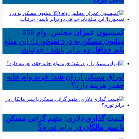
کمیسیون عمران مجلس: وام 850
میلیون مسکن به درد نمیخورد!/ این مبلغ
باید حداقل دو برابر باشد+ جزئیات
اوراق مسکن ارزان شد؛ خرید وام خانه
چقدر هزینه دارد؟
قیمت گذاری دلاری؛ متهم گرانی مسکن
یا سپر مالکان در برابر تورم؟