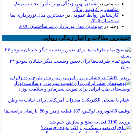
سامانی
در
شنیدن بهتر، زندگی بهتر؛ تأثیر انتخاب سمعک
مناسب بر کیفیت زندگی
کارشناس روابط عمومی
در
جدیدترین مدل نورپردازی نما
ساختمان 2026
وحید
در
جدیدترین مدل نورپردازی نما ساختمان 2026
جدیدترین مقالات و اخبار زندگی رویایی
بسیج تمام ظرفیت‌ها برای تعیین وضعیت دیگر خلبانان سوخو ۲۴
ایران
اربعین 1405؛ درخشان‌ترین و امن‌ترین دوره در تاریخ تردد زائران
توصیه‌های طب ایرانی برای تقویت شیرمادر و سلامت نوزاد
اعدام با صندلی الکتریکی؛ مجازات آمریکایی برای خیانت به وطن
توقیف 86خودروی لوکس، 187 قطعه زمین و 86 آپارتمان تراستی‌ها
پرونده 3100 قتل به صلح و سازش ختم شد