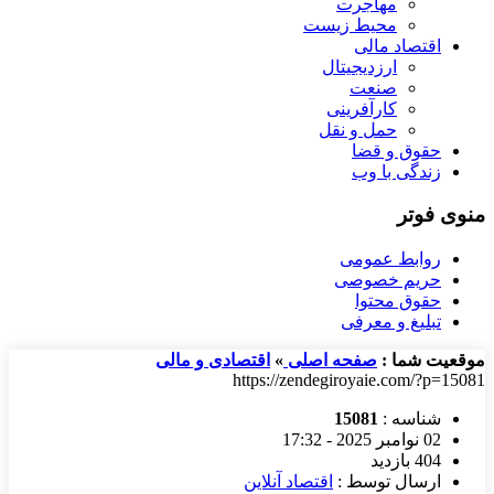
مهاجرت
محیط زیست
اقتصاد مالی
ارزدیجیتال
صنعت
کارآفرینی
حمل و نقل
حقوق و قضا
زندگی با وب
منوی فوتر
روابط عمومی
حریم خصوصی
حقوق محتوا
تبلیغ و معرفی
موقعیت شما :
صفحه اصلی
»
اقتصادی و مالی
https://zendegiroyaie.com/?p=15081
شناسه :
15081
02 نوامبر 2025 - 17:32
404 بازدید
ارسال توسط :
اقتصاد آنلاین