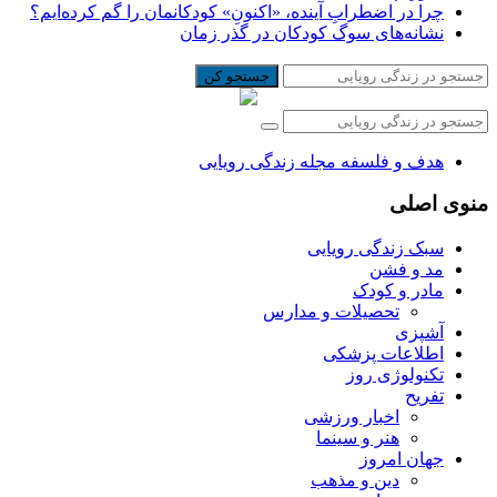
چرا در اضطرابِ آینده، «اکنونِ» کودکانمان را گم کرده‌ایم؟
نشانه‌های سوگ کودکان در گذر زمان
جستجو کن
هدف و فلسفه مجله زندگی رویایی
منوی اصلی
سبک زندگی رویایی
مد و فشن
مادر و کودک
تحصیلات و مدارس
آشپزی
اطلاعات پزشکی
تکنولوژی روز
تفریح
اخبار ورزشی
هنر و سینما
جهان امروز
دین و مذهب