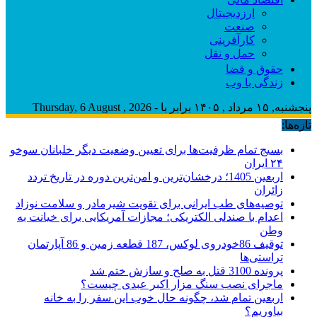
ارزدیجیتال
صنعت
کارآفرینی
حمل و نقل
حقوق و قضا
زندگی با وب
پنجشنبه, ۱۵ مرداد , ۱۴۰۵ برابر با - Thursday, 6 August , 2026
تازه‌ها:
بسیج تمام ظرفیت‌ها برای تعیین وضعیت دیگر خلبانان سوخو
۲۴ ایران
اربعین 1405؛ درخشان‌ترین و امن‌ترین دوره در تاریخ تردد
زائران
توصیه‌های طب ایرانی برای تقویت شیرمادر و سلامت نوزاد
اعدام با صندلی الکتریکی؛ مجازات آمریکایی برای خیانت به
وطن
توقیف 86خودروی لوکس، 187 قطعه زمین و 86 آپارتمان
تراستی‌ها
پرونده 3100 قتل به صلح و سازش ختم شد
ماجرای نصب سنگ مزار اکبر عبدی چیست؟
اربعین تمام شد، چگونه حال خوب این سفر را به خانه
بیاوریم؟