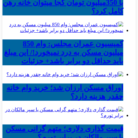
با 350میلیون تومان کجا میتوان خانه رهن
کامل کرد؟
کمیسیون عمران مجلس: وام 850
میلیون مسکن به درد نمیخورد!/ این مبلغ
باید حداقل دو برابر باشد+ جزئیات
اوراق مسکن ارزان شد؛ خرید وام خانه
چقدر هزینه دارد؟
قیمت گذاری دلاری؛ متهم گرانی مسکن
یا سپر مالکان در برابر تورم؟