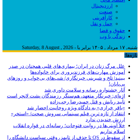
ارزدیجیتال
صنعت
کارآفرینی
حمل و نقل
حقوق و قضا
زندگی با وب
شنبه, ۱۷ مرداد , ۱۴۰۵ برابر با - Saturday, 8 August , 2026
تازه‌ها:
علل مرگ زنان در ایران؛ بیماری‌های قلبی همچنان در صدر
آموزش مهارت‌های فرزندپروری برای خانواده‌ها
ببینید| تلخ و شیرینی خبرنگاری/‌ شب‌های بی‌خواب و روزهای
بی‌پایان!
آثار جشنواره رسانه و سلامت داوری شد
اژه‌ای: خبرنگار متعهد، هم‌سنگر رزمندگان پشت لانچر است
تأیید ربایش و قتل حمیدرضا رجب‌زاده
«باقر خرازی» به دادگاه ویژه روحانیت احضار شد
انتقاد از تازه ترین فبلم سینمایی سروش صحت/ «استخر»
ارزش خندیدن ندارد
خلأ آوینی‌ها در روایت فتوحات؛ رسانه‌ای در قواره انقلاب
اسلام نداریم
از سقوط در QS تا حذف از تایمز، وقتی سیاست دانشگاه را