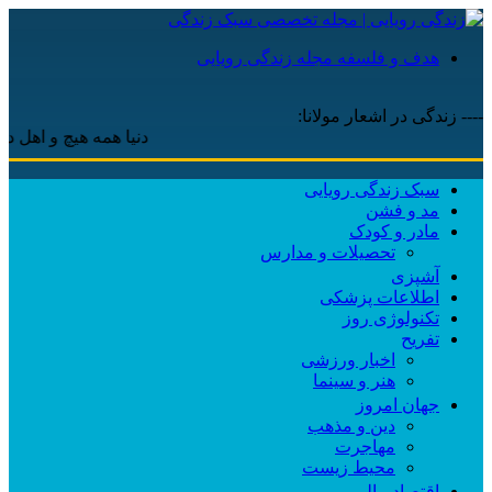
هدف و فلسفه مجله زندگی رویایی
---- زندگی در اشعار مولانا:
دنیا همه هیچ و اهل دنیا همه
سبک زندگی رویایی
مد و فشن
مادر و کودک
تحصیلات و مدارس
آشپزی
اطلاعات پزشکی
تکنولوژی روز
تفریح
اخبار ورزشی
هنر و سینما
جهان امروز
دین و مذهب
مهاجرت
محیط زیست
اقتصاد مالی