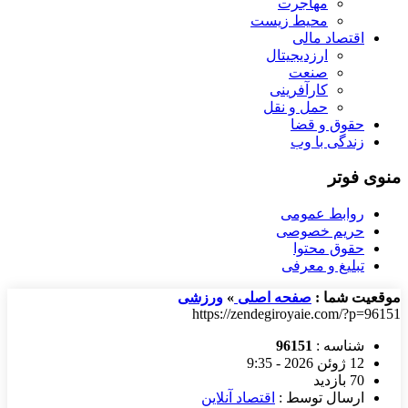
مهاجرت
محیط زیست
اقتصاد مالی
ارزدیجیتال
صنعت
کارآفرینی
حمل و نقل
حقوق و قضا
زندگی با وب
منوی فوتر
روابط عمومی
حریم خصوصی
حقوق محتوا
تبلیغ و معرفی
موقعیت شما :
صفحه اصلی
»
ورزشی
https://zendegiroyaie.com/?p=96151
شناسه :
96151
12 ژوئن 2026 - 9:35
70 بازدید
ارسال توسط :
اقتصاد آنلاین