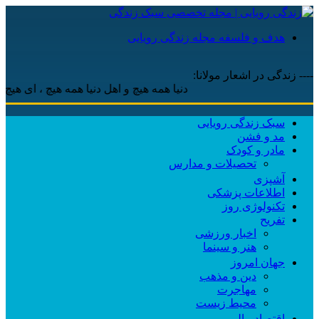
هدف و فلسفه مجله زندگی رویایی
---- زندگی در اشعار مولانا:
دنیا همه هیچ و اهل دنیا همه هیچ ، ‌ای هیچ برای 
سبک زندگی رویایی
مد و فشن
مادر و کودک
تحصیلات و مدارس
آشپزی
اطلاعات پزشکی
تکنولوژی روز
تفریح
اخبار ورزشی
هنر و سینما
جهان امروز
دین و مذهب
مهاجرت
محیط زیست
اقتصاد مالی