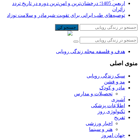
اربعین 1405؛ درخشان‌ترین و امن‌ترین دوره در تاریخ تردد
زائران
توصیه‌های طب ایرانی برای تقویت شیرمادر و سلامت نوزاد
جستجو کن
هدف و فلسفه مجله زندگی رویایی
منوی اصلی
سبک زندگی رویایی
مد و فشن
مادر و کودک
تحصیلات و مدارس
آشپزی
اطلاعات پزشکی
تکنولوژی روز
تفریح
اخبار ورزشی
هنر و سینما
جهان امروز