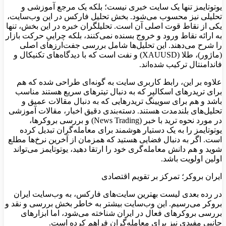
یوتوتایمز تنها یک سایت خبری نیست؛ بلکه یک مرجع آموزشی و
تحلیلی نیز محسوب می‌شود. بخش تحلیل فارکس در این وب‌سایت،
یکی از نقاط قوت اصلی آن است. تحلیلگران خبره در این بخش، تنها
به ارائه نقاط ورود و خروج بسنده نمی‌کنند، بلکه چراییِ حرکت بازار
را شرح می‌دهند. این تحلیل‌ها شامل بررسی جفت‌ارزهای اصلی
(ماژور)، طلا (XAUUSD) و نفت است که با دیدگاه‌های تکنیکال و
فاندامنتال ترکیب شده‌اند.
علاوه بر این، رابط کاربری سایت به گونه‌ای طراحی شده که هم
برای تریدرهای اسکالپر که به دنبال تیترهای سریع هستند مناسب
باشد و هم برای سویینگ تریدرهایی که به دنبال مقالات عمیق و
تحلیل‌های بلندمدت هستند. دسته‌بندی دقیق اخبار، مقالات آموزشی
در مورد نحوه ترید با خبر (News Trading) و بررسی بروکرها،
یوتوتایمز را به یک دستیار هوشمند برای معامله‌گران تبدیل کرده
است. اگر به دنبال فضایی هستید که همزمان از آخرین نرخ‌ها مطلع
شوید و هم دانش معامله‌گری خود را ارتقا دهید، یوتوتایمز می‌تواند
اولین اولویت باشد.
ایران بروکر؛ تمرکز بر تقویم اقتصادی
در رده بعدی لیست بهترین سایت‌های فارکس، به وب‌سایت ایران
بروکر می‌رسیم. این وب‌سایت بیشتر به خاطر بخش بررسی و نقد و
بررسی بروکرهای فعال در ایران شناخته می‌شود، اما ابزارهای
جانبی مفیدی نیز برای معامله‌گران فراهم کرده است.