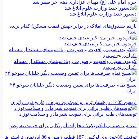
حرم امام علی (ع) مهیای عزاداری دهه آخر صفر شد
دستور جدید وزارت علوم ابلاغ شد
بازده صندوق‌های املاک در برابر جهش قیمت مسکن؛ کدام برنده
شد؟
فریدون جیرانی: اکبر عبدی حیف شد
کوبیدن سیلی واقعیت برصورت رویا؛ سینمای مستند از مساله
اکران رنج می‌برد
بسیج تمام ظرفیت‌ها برای تعیین وضعیت دیگر خلبانان سوخو ۲۴
ایران
اربعین 1405؛ درخشان‌ترین و امن‌ترین دوره در تاریخ تردد زائران
توصیه‌های طب ایرانی برای تقویت شیرمادر و سلامت نوزاد
اعدام با صندلی الکتریکی؛ مجازات آمریکایی برای خیانت به وطن
توقیف 86خودروی لوکس، 187 قطعه زمین و 86 آپارتمان تراستی‌ها