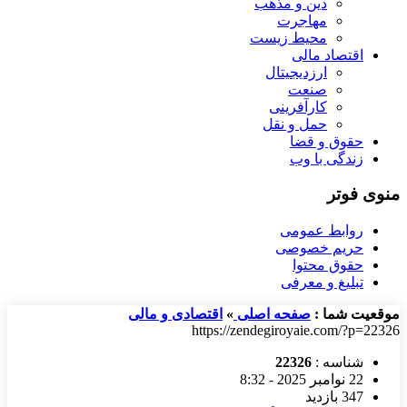
دین و مذهب
مهاجرت
محیط زیست
اقتصاد مالی
ارزدیجیتال
صنعت
کارآفرینی
حمل و نقل
حقوق و قضا
زندگی با وب
منوی فوتر
روابط عمومی
حریم خصوصی
حقوق محتوا
تبلیغ و معرفی
موقعیت شما :
صفحه اصلی
»
اقتصادی و مالی
https://zendegiroyaie.com/?p=22326
شناسه :
22326
22 نوامبر 2025 - 8:32
347 بازدید