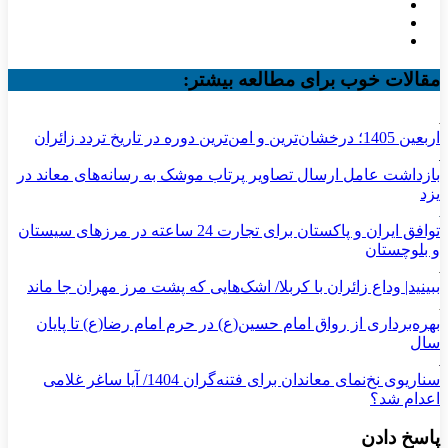
مقالات خوب برای مطالعه بیشتر:
اربعین 1405؛ درخشان‌ترین و امن‌ترین دوره در تاریخ تردد زائران
بازداشت عامل ارسال تصاویر پرتاب موشک به رسانه‌های معاند در
یزد
توافق ایران و پاکستان برای تجارت 24 ساعته در مرزهای سیستان
و بلوچستان
ببینید| وداع زائران با کربلا/ اشک‌هایی که پشت مرز مهران جا ماند
بهره‌برداری از رواق امام حسین(ع) در حرم امام رضا(ع) تا پایان
سال
سناریوی نخ‌نمای معاندان برای ‌فتنه‌گران 1404/ آیا ساغر غلامی
اعدام شد؟
پاسخ دادن