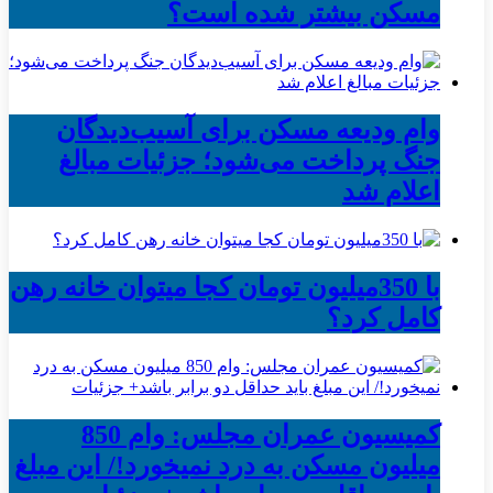
مسکن بیشتر شده است؟
وام ودیعه مسکن برای آسیب‌دیدگان
جنگ پرداخت می‌شود؛ جزئیات مبالغ
اعلام شد
با 350میلیون تومان کجا میتوان خانه رهن
کامل کرد؟
کمیسیون عمران مجلس: وام 850
میلیون مسکن به درد نمیخورد!/ این مبلغ