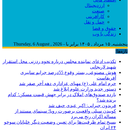
ارزدیجیتال
صنعت
کارآفرینی
حمل و نقل
حقوق و قضا
زندگی با وب
پنجشنبه, ۱۵ مرداد , ۱۴۰۵ برابر با - Thursday, 6 August , 2026
تازه‌ها:
تکذیب ادعای نماینده مجلس درباره نحوه ردزنی محل استقرار
شهید لاریجانی
هوش مصنوعی، بستر وقوع 55درصد جرایم سایبری
آفریقاست
حرم امام علی (ع) مهیای عزاداری دهه آخر صفر شد
دستور جدید وزارت علوم ابلاغ شد
بازده صندوق‌های املاک در برابر جهش قیمت مسکن؛ کدام
برنده شد؟
فریدون جیرانی: اکبر عبدی حیف شد
کوبیدن سیلی واقعیت برصورت رویا؛ سینمای مستند از
مساله اکران رنج می‌برد
بسیج تمام ظرفیت‌ها برای تعیین وضعیت دیگر خلبانان سوخو
۲۴ ایران