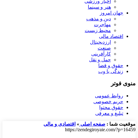
اخبار ورزشی
هنر و سینما
جهان امروز
دین و مذهب
مهاجرت
محیط زیست
اقتصاد مالی
ارزدیجیتال
صنعت
کارآفرینی
حمل و نقل
حقوق و قضا
زندگی با وب
منوی فوتر
روابط عمومی
حریم خصوصی
حقوق محتوا
تبلیغ و معرفی
موقعیت شما :
صفحه اصلی
»
اقتصادی و مالی
https://zendegiroyaie.com/?p=16459