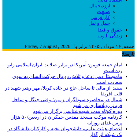
ارزدیجیتال
صنعت
کارآفرینی
حمل و نقل
حقوق و قضا
زندگی با وب
جمعه, ۱۶ مرداد , ۱۴۰۵ برابر با - Friday, 7 August , 2026
تازه‌ها:
امام جمعه فومن: آمریکا در برابر صلابت ایران اسلامی زانو
زده است
ماموستا آدمی: دعا و تلاش دو بال حرکت انسان به سوی
سعادت است
ببینید| از مالی تا ساحل عاج در جاده کربلا/ مهر رهبر شهید در
قلب آفریقا
شمال در محاصره سوداگران زمین؛ وقتی جنگل و ساحل
قربانی ویلاسازی می‌شود
دوره کوتاه مدت شیعه‌شناسی برگزار می‌شود
کارنامه موکب مسجد مقدس جمکران در اربعین/۵۰ هزار
پرس غذای روزانه
اعضای هیئت علمی، دانشجویان نخبه و کارکنان دانشگاه در
یک شبکه‌ اثرگذار