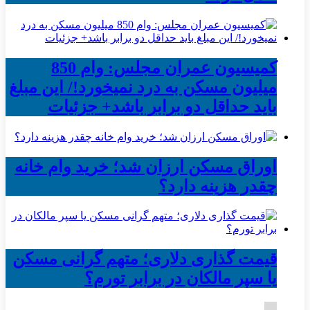
کمیسیون عمران مجلس: وام 850
میلیون مسکن به درد نمیخورد!/ این مبلغ
باید حداقل دو برابر باشد+ جزئیات
اوراق مسکن ارزان شد؛ خرید وام خانه
چقدر هزینه دارد؟
قیمت گذاری دلاری؛ متهم گرانی مسکن
یا سپر مالکان در برابر تورم؟