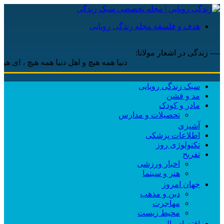
هدف و فلسفه مجله زندگی رویایی
---- زندگی در اشعار مولانا:
دنیا همه هیچ و اهل دنیا همه هیچ ، ‌ای هیچ برای
سبک زندگی رویایی
مد و فشن
مادر و کودک
تحصیلات و مدارس
آشپزی
اطلاعات پزشکی
تکنولوژی روز
تفریح
اخبار ورزشی
هنر و سینما
جهان امروز
دین و مذهب
مهاجرت
محیط زیست
اقتصاد مالی