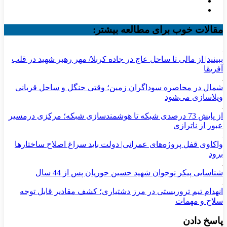
مقالات خوب برای مطالعه بیشتر:
ببینید| از مالی تا ساحل عاج در جاده کربلا/ مهر رهبر شهید در قلب
آفریقا
شمال در محاصره سوداگران زمین؛ وقتی جنگل و ساحل قربانی
ویلاسازی می‌شود
از پایش 73 درصدی شبکه تا هوشمندسازی شبکه؛ مرکزی درمسیر
عبور از ناترازی
واکاوی قفل پروژه‌های عمرانی| دولت باید سراغ اصلاح ساختارها
برود
شناسایی پیکر نوجوان شهید حسین حوریان پس از 44 سال
انهدام تیم تروریستی در مرز دشتیاری؛ کشف مقادیر قابل توجه
سلاح و مهمات
پاسخ دادن