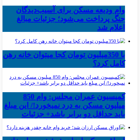
وام ودیعه مسکن برای آسیب‌دیدگان
جنگ پرداخت می‌شود؛ جزئیات مبالغ
اعلام شد
با 350میلیون تومان کجا میتوان خانه رهن
کامل کرد؟
کمیسیون عمران مجلس: وام 850
میلیون مسکن به درد نمیخورد!/ این مبلغ
باید حداقل دو برابر باشد+ جزئیات