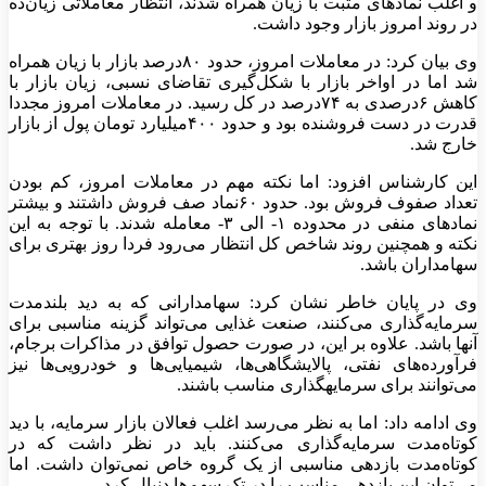
و اغلب نمادهای مثبت با زیان همراه شدند، انتظار معاملاتی زیان‌ده
در روند امروز بازار وجود داشت.
وی بیان کرد: در معاملات امروز، حدود ۸۰درصد بازار با زیان همراه
شد اما در اواخر بازار با شکل‌گیری تقاضای نسبی، زیان بازار با
کاهش ۶درصدی به ۷۴درصد در کل رسید. در معاملات امروز مجددا
قدرت در دست فروشنده بود و حدود ۴۰۰میلیارد تومان پول از بازار
خارج شد.
این کارشناس افزود: اما نکته مهم در معاملات امروز، کم بودن
تعداد صفوف فروش بود. حدود ۶۰نماد صف فروش داشتند و بیشتر
نمادهای منفی در محدوده ۱- الی ۳- معامله شدند. با توجه به این
نکته و همچنین روند شاخص کل انتظار می‌رود فردا روز بهتری برای
سهامداران باشد.
وی در پایان خاطر نشان کرد: سهامدارانی که به دید بلندمدت
سرمایه‌گذاری می‌کنند، صنعت غذایی می‌تواند گزینه مناسبی برای
آنها باشد. علاوه بر این، در صورت حصول توافق در مذاکرات برجام،
فرآورده‌های نفتی، پالایشگاهی‌ها، شیمیایی‌ها و خودرویی‌ها نیز
می‌توانند برای سرمایهگذاری مناسب باشند.
وی ادامه داد: اما به نظر می‌رسد اغلب فعالان بازار سرمایه، با دید
کوتاه‌مدت سرمایه‌گذاری می‌کنند. باید در نظر داشت که در
کوتاه‌مدت بازدهی مناسبی از یک گروه خاص نمی‌توان داشت. اما
می‌توان این بازدهی مناسب را در تک سهم‌ها دنبال کرد.