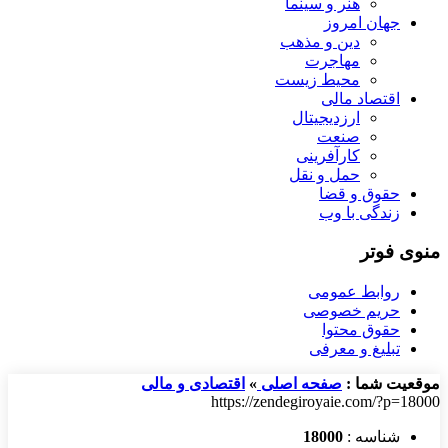
هنر و سینما
جهان امروز
دین و مذهب
مهاجرت
محیط زیست
اقتصاد مالی
ارزدیجیتال
صنعت
کارآفرینی
حمل و نقل
حقوق و قضا
زندگی با وب
منوی فوتر
روابط عمومی
حریم خصوصی
حقوق محتوا
تبلیغ و معرفی
موقعیت شما :
صفحه اصلی
»
اقتصادی و مالی
https://zendegiroyaie.com/?p=18000
شناسه :
18000