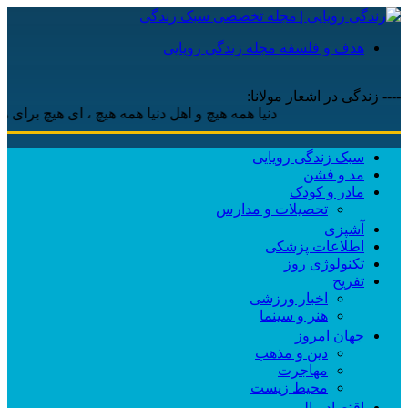
هدف و فلسفه مجله زندگی رویایی
---- زندگی در اشعار مولانا:
دنیا همه هیچ و اهل دنیا همه هیچ ، ‌ای هیچ برای هیچ بر
سبک زندگی رویایی
مد و فشن
مادر و کودک
تحصیلات و مدارس
آشپزی
اطلاعات پزشکی
تکنولوژی روز
تفریح
اخبار ورزشی
هنر و سینما
جهان امروز
دین و مذهب
مهاجرت
محیط زیست
اقتصاد مالی