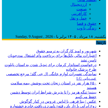
ارزدیجیتال
صنعت
کارآفرینی
حمل و نقل
حقوق و قضا
زندگی با وب
یکشنبه, ۱۸ مرداد , ۱۴۰۵ برابر با - Sunday, 9 August , 2026
تازه‌ها:
شهریور و امید کارگران به ترمیم حقوق
اعتبارات مالی بانک‌ها برای پرداخت وام اشتغال مددجویان
تامین نشد
درخواست استاندار کرمان برای تبدیل شدن به استان پایلوت
طرح پزشک خانواده
نمایندگی تعمیرات لوازم خانگی ال جی گلد؛ مرجع تخصصی
عیب‌یابی LG
۶۵۰ هزار نفر در استان زنجان تحت پوشش بیمه سلامت
هستند
ببینید| تنگه هرمز را تا پذیرش شرایط ایران توسط دشمن
حفظ می‌کنیم
عکس | بیتا فرهی با لباس عروس در کنار گوگوش
زوج ایرانی با «از یاد رفته» نامزد دریافت جایزه جشنواره