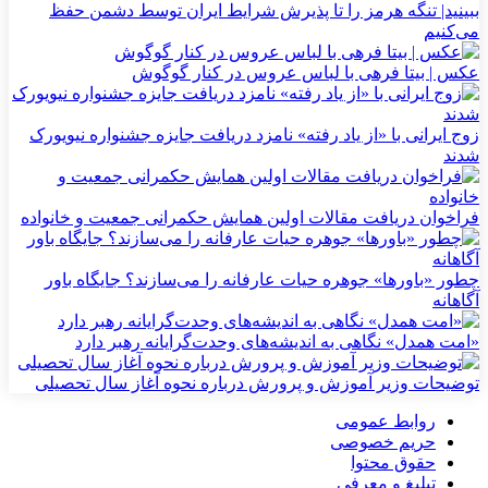
ببینید| تنگه هرمز را تا پذیرش شرایط ایران توسط دشمن حفظ
می‌کنیم
عکس | بیتا فرهی با لباس عروس در کنار گوگوش
زوج ایرانی با «از یاد رفته» نامزد دریافت جایزه جشنواره نیویورک
شدند
فراخوان دریافت مقالات اولین همایش حکمرانی جمعیت و خانواده
چطور «باورها» جوهره حیات عارفانه را می‌سازند؟ جایگاه باور
آگاهانه
«امت همدل» نگاهی به اندیشه‌های وحدت‌گرایانه رهبر دارد
توضیحات وزیر آموزش و پرورش درباره نحوه آغاز سال تحصیلی
روابط عمومی
حریم خصوصی
حقوق محتوا
تبلیغ و معرفی