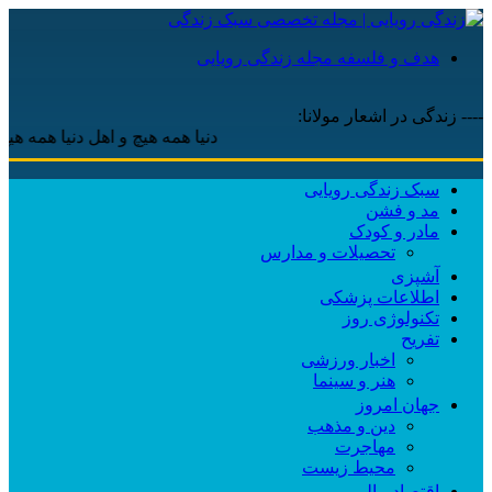
هدف و فلسفه مجله زندگی رویایی
---- زندگی در اشعار مولانا:
دنیا همه هیچ و اهل دنیا همه هیچ ، ‌ای 
سبک زندگی رویایی
مد و فشن
مادر و کودک
تحصیلات و مدارس
آشپزی
اطلاعات پزشکی
تکنولوژی روز
تفریح
اخبار ورزشی
هنر و سینما
جهان امروز
دین و مذهب
مهاجرت
محیط زیست
اقتصاد مالی