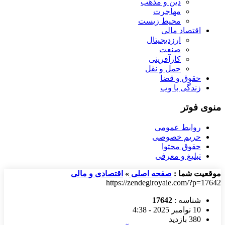
دین و مذهب
مهاجرت
محیط زیست
اقتصاد مالی
ارزدیجیتال
صنعت
کارآفرینی
حمل و نقل
حقوق و قضا
زندگی با وب
منوی فوتر
روابط عمومی
حریم خصوصی
حقوق محتوا
تبلیغ و معرفی
موقعیت شما :
صفحه اصلی
»
اقتصادی و مالی
https://zendegiroyaie.com/?p=17642
شناسه :
17642
10 نوامبر 2025 - 4:38
380 بازدید