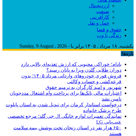
ارزدیجیتال
صنعت
کارآفرینی
حمل و نقل
حقوق و قضا
زندگی با وب
یکشنبه, ۱۸ مرداد , ۱۴۰۵ برابر با - Sunday, 9 August , 2026
تازه‌ها:
بادام؛ خوراکی محبوبی که ارزش تغذیه‌ای بالایی دارد
دوران طلایی گلدن ویزا به پایان رسید؟
فروش فوری خودروهای وارداتی مرداد ۱۴۰۵؛ بدون
قرعه‌کشی و حساب وکالتی
شهریور و امید کارگران به ترمیم حقوق
اعتبارات مالی بانک‌ها برای پرداخت وام اشتغال مددجویان
تامین نشد
درخواست استاندار کرمان برای تبدیل شدن به استان پایلوت
طرح پزشک خانواده
نمایندگی تعمیرات لوازم خانگی ال جی گلد؛ مرجع تخصصی
عیب‌یابی LG
۶۵۰ هزار نفر در استان زنجان تحت پوشش بیمه سلامت
هستند