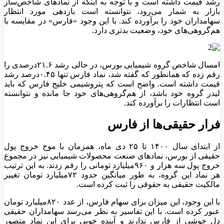
رشد قیمت داشته است و با توجه به اینکه از نمادهای شاخص‌ساز
بازار به‌ شمار می‌رود، نتوانسته است بازدهی مورد انتظار
سهامداران خود را برآورده کند. با این وجود «فارس» در مقایسه با
هم‌گروهی‌های خود، وضعیت بدتری دارد.
امسال شاخص گروه شیمیایی بورس، در حالی رشد ۲۱.۶درصدی را
رقم زده که همانطور که گفته شد، نماد فارس تنها ۰.۴۵درصد رشد
قیمت داشته است. واضح است که پتروشیمی خلیج فارس که باید
لیدر گروه خود باشد، از هم‌گروهی‌های خود جا مانده و نتوانسته
است انتظارات را برآورده کند.
فرار حقیقی‌ها از فارس
از ابتدای سال ۱۴۰۰ تا ۲۵ دی ماه، همزمان با موج خروج پول
حقیقی از بورس، نمادهای صنعت محصولات شیمیایی نیز در مجموع
خروج پول سه هزار و ۹۶۰میلیارد تومانی را رقم زدند. به این ترتیب
هر نماد این گروه، به طور میانگین حدود ۷۲میلیارد تومان تغییر
مالکیت حقیقی به حقوقی را ثبت کرده است.
با این وجود، این میزان برای سهام فارس، از عدد ۸۲۰میلیارد تومان
عبور کرده است. با این تفاسیر به نظر می‌رسد سهامداران حقیقی
دل خوشی از فارس ندارند و آینده خوبی برای این نماد متصور