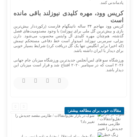
یادماندنی کنند.
کریس وود، مهره کلیدی نیوزلند باقی مانده
است
کریس وود مهاجم ۳۴ ساله ناتینگهام فارست (رکورددار بیش‌ترین
بازی و بیش‌ترین گل ملی برای نیوزلند) با وجود مصدومیت‌های فصل
گذشته، هم‌چنان مهره کلیدی آل وایتس محسوب می‌شود. دارن
بیزلی، سرمربی نیوزلند امیدوار است خط دفاعی مستحکم تیمش
(که اخیرا برابر انگلیس تنها یک گل دریافت کرد) شرایط بسیار خوبی
برای دیدار با ایران داشته باشد.
ورزشگاه سو فای لس‌آنجلس جدیدترین ورزشگاه میزبان جام جهانی
۲۰۲۶ است که در سپتامبر ۲۰۲۰ افتتاح شد و قرار است میزبان این
دیدار باشد.
مقالات خوب برای مطالعه بیشتر:
شوک در بازار نقل‌وانتقالات / طارمی مقصد جدیدش را
تغییر داد؟
زنگ خطر برای استقلال / بختیاری‌زاده با تیمی پر از