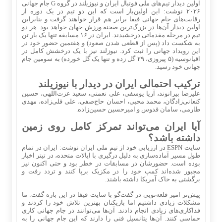
اولین دیدار تیم‌های ملی فوتبال ایران و نیوزیلند در گروه G جام جهانی
۲۰۲۶ نوشت: این اولین‌بار است که این دو تیم در یک دوره از
رقابت‌های جام جهانی فیفا برابر هم قرار خواهند گرفت و بنابراین
اولین دیدار آن‌ها در بزرگ‌ترین صحنه ورزش جهان خواهد بود. هر دو
تیم در مرحله مقدماتی درخشیدند. ایران در ۱۶ مسابقه تنها یک بار تن
به شکست داد (پس از قطعی شدن صعود) و هفتمین حضور خود در
این رویداد جهانی را ثبت کرد. نیوزلند نیز با یک درخشش کامل در
اقیانوسیه (۵ پیروزی، ۲۹ گل زده و تنها یک گل خورده) به سومین جام
جهانی خود رسید.
ترکیب احتمالی ایران در دیدار با نیوزیلند
علیرضا بیرانوند، آریا یوسفی، علی نعمتی، سعید عزت‌اللهی، حسین
کنعانی‌زادگان، محمد محبی، احسان حاج‌صفی، علی قلی‌زاده، مهدی
طارمی، سامان قدوس و امیرحسین حسین‌زاده.
آیا ایران می‌تواند تمرکز کامل روی زمین
داشته باشد؟
سایت ESPN در ارزیابی خود از تیم ملی ایران نوشت: ایران در تمام
طول مسیر آماده‌سازی به دلیل درگیری با ایالات متحده، در تیتر اخبار
بوده است. حضورشان در مسابقات در خطر بود و حتی اکنون نیز
مجبور شده‌اند کمپ خود را در مکزیک برپا کنند و تردد رفت و
برگشتی به خاک آمریکا داشته باشند.
پیش‌تر امیر قلعه‌نویی در گفت‌گو با سایت فیفا در این باره گفت: ما
مشکلات زیادی داشتیم اما بازیکنان بهترین تلاش خود را کردند و
فداکاری‌های زیادی انجام دادند. آن‌ها می‌توانند در جام جهانی کاری
حماسی کنند. آن‌ها پتانسیل فنی را دارند که این جام جهانی را به