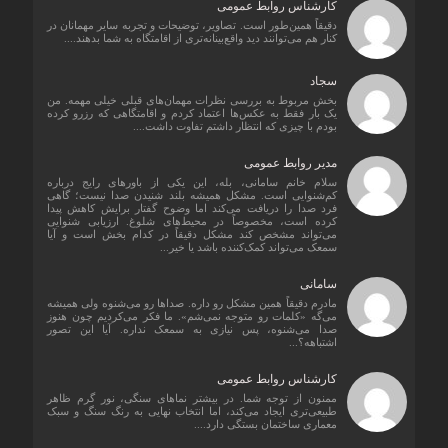
کارشناس روابط عمومی
دقیقاً همین‌طور است. تصاویر، توضیحات و تجربه سایر مهمانان در
کنار هم می‌توانند دید واقع‌بینانه‌تری از اقامتگاه به شما بدهند....
سجاد
بخش مربوط به بررسی نظرات مهمان‌های قبلی خیلی مهمه. من
یک بار فقط به عکس‌ها اعتماد کردم و اقامتگاهی که رزرو کرده
بودم با چیزی که انتظار داشتم تفاوت داشت....
مدیر روابط عمومی
سلام خانم سامانی، بله، این یکی از باورهای رایج درباره
کم‌شنوایی است. مشکل همیشه بلند شنیدن صدا نیست؛ گاهی
فرد صدا را دریافت می‌کند اما وضوح گفتار برایش کاهش پیدا
کرده است، مخصوصاً در محیط‌های شلوغ. ارزیابی شنوایی
می‌تواند مشخص کند مشکل دقیقاً در کدام بخش است و آیا
سمعک می‌تواند کمک‌کننده باشد یا خیر...
سامانی
مادرم دقیقاً همین مشکل رو داره. صداها رو می‌شنوه ولی همیشه
می‌گه «کلمات رو متوجه نمی‌شم». ما فکر می‌کردیم چون هنوز
صدا می‌شنوه، پس نیازی به سمعک نداره. آیا این تصور
اشتباهه؟...
کارشناس روابط عمومی
ممنون از توجه شما. در بیشتر نماهای سنگی، نور گرم ظاهر
طبیعی‌تری ایجاد می‌کند، اما انتخاب نهایی به رنگ سنگ و سبک
معماری ساختمان بستگی دارد....