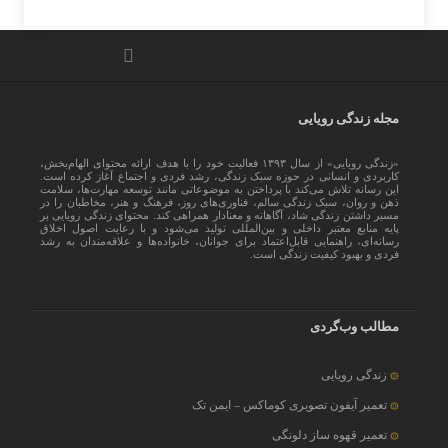
مجله زندگی رویایی
«زندگی رویایی» از سال ۱۳۹۳ فعالیت خود را با هدف ارائه محتوای الهام‌بخش،
کاربردی و انسانی در حوزه سبک زندگی، رشد فردی و اجتماع آغاز کرده است.
این رسانه تلاش می‌کند با پرداختن به موضوعاتی مانند توسعه مهارت‌ها، سلامت
ذهن و روان، سبک زندگی سالم، فناوری‌های روز، فرهنگ و هنر، مخاطبان را در
مسیر داشتن زندگی شاد، آگاهانه و معنادار همراهی کند. محتوای زندگی رویایی بر
پایه منابع معتبر داخلی و بین‌المللی تولید می‌شود و با رعایت اصول اخلاق
رسانه‌ای، راهنمایی قابل‌اعتماد برای جوانان، خانواده‌ها و علاقه‌مندان به رشد
فردی و بهبود کیفیت زندگی است.
مطالب وب‌گردی
زندگی رویایی
تعمیر آیفون تصویری کوماکس – ایمن تک
تعمیر قهوه ساز دلونگی