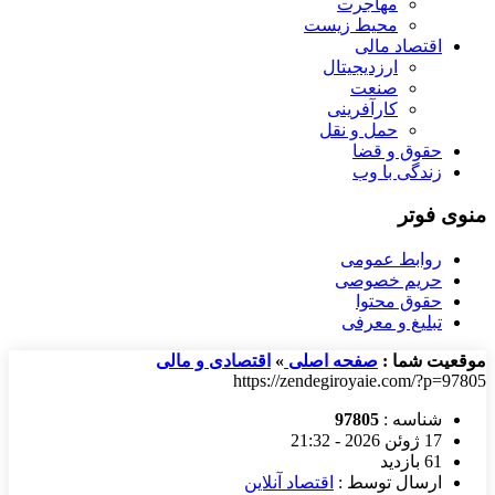
مهاجرت
محیط زیست
اقتصاد مالی
ارزدیجیتال
صنعت
کارآفرینی
حمل و نقل
حقوق و قضا
زندگی با وب
منوی فوتر
روابط عمومی
حریم خصوصی
حقوق محتوا
تبلیغ و معرفی
موقعیت شما :
صفحه اصلی
»
اقتصادی و مالی
https://zendegiroyaie.com/?p=97805
شناسه :
97805
17 ژوئن 2026 - 21:32
61 بازدید
ارسال توسط :
اقتصاد آنلاین