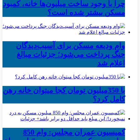
چرا با وجود ساخت میلیون‌ها خانه، کمبود
مسکن بیشتر شده است؟
وام ودیعه مسکن برای آسیب‌دیدگان
جنگ پرداخت می‌شود؛ جزئیات مبالغ
اعلام شد
با 350میلیون تومان کجا میتوان خانه رهن
کامل کرد؟
کمیسیون عمران مجلس: وام 850