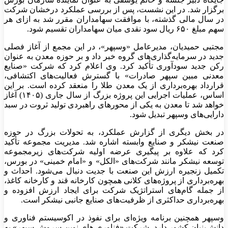
برگزار شد. در این نشست، پس از بررسی عملکرد درخشان شرکت
در سال مالی گذشته، با موافقت سهامداران مقرر شد به ازای هر
سهم مبلغ ۶۵۰ ریال سود نقدی میان سهامداران تقسیم شود.
مجتبی حمیدیان، مدیرعامل «وسپهر»، در این مجمع از آغاز فصلی
جدید در سرمایه‌گذاری‌های گروه خبر داد و بر حوزه معدن به عنوان
رکن جدید سودآوری تأکید کرد. وی اعلام کرد که شرکت «صنایع
معدنی مبین سپهر صادرات» با گسترش فعالیت‌های اکتشافی،
قرارداد بهره‌برداری از یک معدن طلا را منعقد کرده است. بر این
اساس، عملیات اجرایی این پروژه بزرگ از سال جاری (۱۴۰۵) آغاز
خواهد شد تا معدن به یکی از محورهای راهبردی تولید ثروت در سبد
دارایی‌های وسپهر تبدیل شود.
در بخش دیگری از گزارش عملکرد، به تحولات بزرگ در حوزه
صنعت نیشکر و صنایع وابسته اشاره شد. مدیریت مجموعه تأکید
کرد که علاوه بر پیگیری عرضه اولیه شرکت‌های زیرمجموعه
توسعه نیشکر مانند شرکت‌های «الکل» و «امام خمینی» در بورس،
تکمیل زنجیره ارزش این صنعت با جدیت دنبال می‌شود. احداث و
بهره‌برداری از پروژه‌های کلانی همچون کارخانه قند و کارخانه کاغذ،
از جمله گام‌های استراتژیک شرکت برای ایجاد ارزش افزوده و
بهره‌برداری حداکثری از ظرفیت‌های صنایع جانبی نیشکر است.
وسپهر همچنین برنامه ویژه‌ای برای نفوذ در اکوسیستم فناوری و
دانش‌بنیان کشور دارد. شرکت «فناوری های نوین سروش سپهر» به