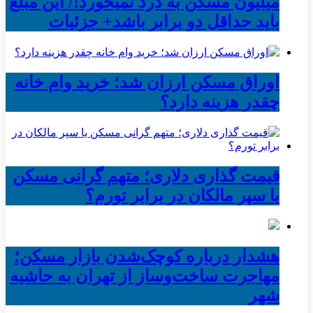
میلیون مسکن به درد نمیخورد!/ این مبلغ
باید حداقل دو برابر باشد+ جزئیات
اوراق مسکن ارزان شد؛ خرید وام خانه
چقدر هزینه دارد؟
قیمت گذاری دلاری؛ متهم گرانی مسکن
یا سپر مالکان در برابر تورم؟
هشدار درباره کوچک‌شدن بازار مسکن؛
مهاجرت ساخت‌وساز از تهران به حاشیه‌
شهر