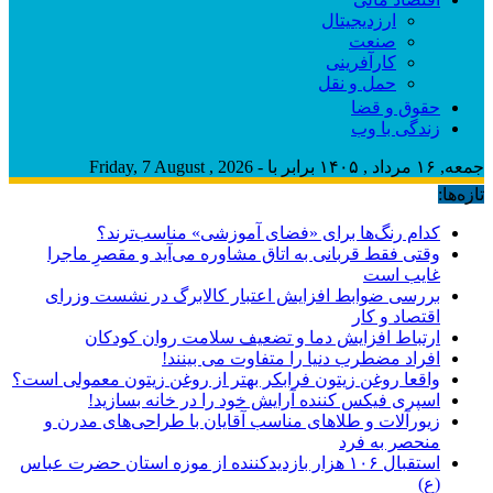
ارزدیجیتال
صنعت
کارآفرینی
حمل و نقل
حقوق و قضا
زندگی با وب
جمعه, ۱۶ مرداد , ۱۴۰۵ برابر با - Friday, 7 August , 2026
تازه‌ها:
کدام رنگ‌ها برای «فضای آموزشی» مناسب‌ترند؟
وقتی فقط قربانی به اتاق مشاوره می‌آید و مقصرِ ماجرا
غایب است
بررسی ضوابط افزایش اعتبار کالابرگ در نشست وزرای
اقتصاد و کار
ارتباط افزایش دما و تضعیف سلامت روان کودکان
افراد مضطرب دنیا را متفاوت می بینند!
واقعا روغن زیتون فرابکر بهتر از روغن زیتون معمولی است؟
اسپری فیکس کننده آرایش خود را در خانه بسازید!
زیورآلات و طلاهای مناسب آقایان با طراحی‌های مدرن و
منحصر به فرد
استقبال ۱۰۶ هزار بازدیدکننده از موزه استان حضرت عباس
(ع)