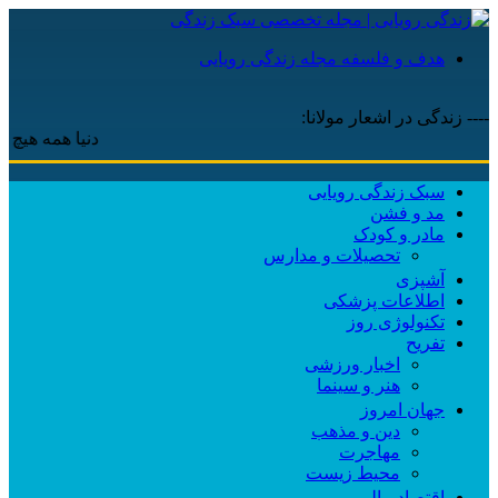
هدف و فلسفه مجله زندگی رویایی
---- زندگی در اشعار مولانا:
دنیا همه هیچ و اهل دن
سبک زندگی رویایی
مد و فشن
مادر و کودک
تحصیلات و مدارس
آشپزی
اطلاعات پزشکی
تکنولوژی روز
تفریح
اخبار ورزشی
هنر و سینما
جهان امروز
دین و مذهب
مهاجرت
محیط زیست
اقتصاد مالی