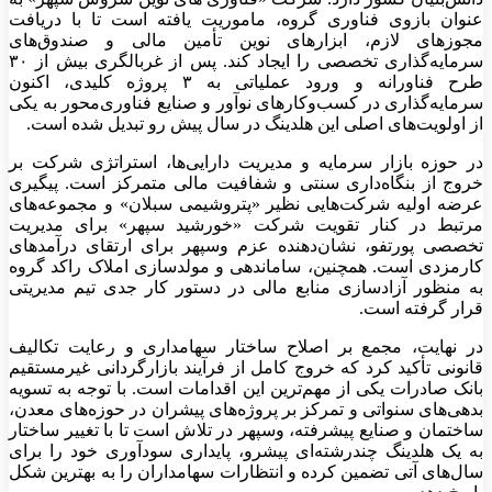
عنوان بازوی فناوری گروه، ماموریت یافته است تا با دریافت
مجوزهای لازم، ابزارهای نوین تأمین مالی و صندوق‌های
سرمایه‌گذاری تخصصی را ایجاد کند. پس از غربالگری بیش از ۳۰
طرح فناورانه و ورود عملیاتی به ۳ پروژه کلیدی، اکنون
سرمایه‌گذاری در کسب‌وکارهای نوآور و صنایع فناوری‌محور به یکی
از اولویت‌های اصلی این هلدینگ در سال پیش رو تبدیل شده است.
در حوزه بازار سرمایه و مدیریت دارایی‌ها، استراتژی شرکت بر
خروج از بنگاه‌داری سنتی و شفافیت مالی متمرکز است. پیگیری
عرضه اولیه شرکت‌هایی نظیر «پتروشیمی سبلان» و مجموعه‌های
مرتبط در کنار تقویت شرکت «خورشید سپهر» برای مدیریت
تخصصی پورتفو، نشان‌دهنده عزم وسپهر برای ارتقای درآمدهای
کارمزدی است. همچنین، ساماندهی و مولدسازی املاک راکد گروه
به منظور آزادسازی منابع مالی در دستور کار جدی تیم مدیریتی
قرار گرفته است.
در نهایت، مجمع بر اصلاح ساختار سهامداری و رعایت تکالیف
قانونی تأکید کرد که خروج کامل از فرآیند بازارگردانی غیرمستقیم
بانک صادرات یکی از مهم‌ترین این اقدامات است. با توجه به تسویه
بدهی‌های سنواتی و تمرکز بر پروژه‌های پیشران در حوزه‌های معدن،
ساختمان و صنایع پیشرفته، وسپهر در تلاش است تا با تغییر ساختار
به یک هلدینگ چندرشته‌ای پیشرو، پایداری سودآوری خود را برای
سال‌های آتی تضمین کرده و انتظارات سهامداران را به بهترین شکل