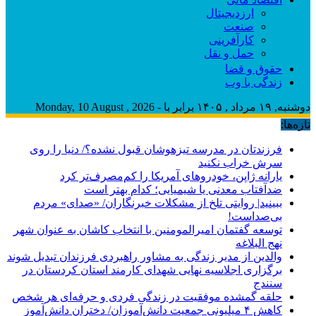
ارزدیجیتال
صنعت
کارآفرینی
حمل و نقل
حقوق و قضا
زندگی با وب
دوشنبه, ۱۹ مرداد , ۱۴۰۵ برابر با - Monday, 10 August , 2026
تازه‌ها:
فرزندتان در مدرسه تیزهوشان قبول نشده؟/ دنیا را روی
سرش خراب نکنید
یارانه ژاپن، خودروهای آمریکا را کم‌مصرف‌تر کرد
ضدآفتاب‌ معدنی یا شیمیایی؛ کدام بهتر است
ببینید| روایتی تلخ از مشکلات خبرنگاران/ «صدای» ‌مردم
بی‌صدا‌ست!
توسعه گفتمان امیرالمومنین با انتخاب کاشان به عنوان شهر
نهج البلاغه
والدین از مدیر زندگی به مشاور راهبردی فرزندان تبدیل شوند
برگزاری اجلاسیه نهایی شهدای کارمند استان کردستان در
سنندج
حلقه گمشده موفقیت در زندگی فردی و حرفه‌ای هر شخص
کاهش ۴ میلیونی جمعیت دانش‌آموزان/ دختران دانش‌آموز