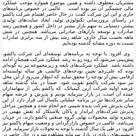
مشتریان معطوف داشته و همین موضوع همواره موجب عملکرد
مالی چشمگیر آن نیز بوده است عالمی در خصوص برنامه‌های
جاری و آتی این شرکت گفت: در حال حاضر اهتمام شرکت پاکشو
در راستای بروزرسانی تکنولوژی تولید، ایجاد سایت‌های تولیدی
بیشتر، دستیابی به سهم بازار بیشتر در داخل کشور و همچنین رشد
صادرات و توسعه بازارهای صادراتی می‌باشد. همچنین در شش
ماهه نخست سال جاری، شاهد رشد بیش از سه برابری صادرات
نسبت به دوره مشابه گذشته بوده‌ایم.
وی افزود: با توجه به برنامه‌های توسعه‌ای آتی شرکت پاکشو،
پیش‌بینی می‌شود که روند رو به رشد عملکرد شرکت همچنان ادامه
داشته باشد. عملکرد شرکت‌های تابعه و زیرمجموعه نیز به گونه‌ای
بوده که علی‌رغم تعیین بودجه‌های چالشی، هر ساله توانسته‌اند
ارقامی بیش از بودجه را محقق نمایند که انتظار می‌رود از این محل
نیز سود شرکت پاکشو تقویت شود. ضمناً در ماه گذشته شاهد
عرضه اولیه شرکت آرین کیمیاتک، که پاکشو یکی از سهامداران
عمده آن است، در بازار سرمایه بودیم و پذیرش و عرضه سهام
سایر شرکت‌ها نیز در برنامه عملیاتی یکسال آتی قرار دارد. از این
میان پذیرش شرکت پدیده شیمی جم انجام شده و همچنین مراحل
پذیرش شرکت‌های ایراندار و پاکان پلاستکار که نقش مهمی در
زنجیره تولید محصولات نهایی گروه صنعتی پاکشو دارند، در جریان
می‌باشد. عالمی در خصوص بازارگردانی و وضعیت سهام پاکشو نیز
افزود: در طی یک سال گذشته با توجه به تحولات بازار سرمایه، فراز
و نشیب‌های زیادی در بازار سرمایه مشاهده شد و در حال حاضر در