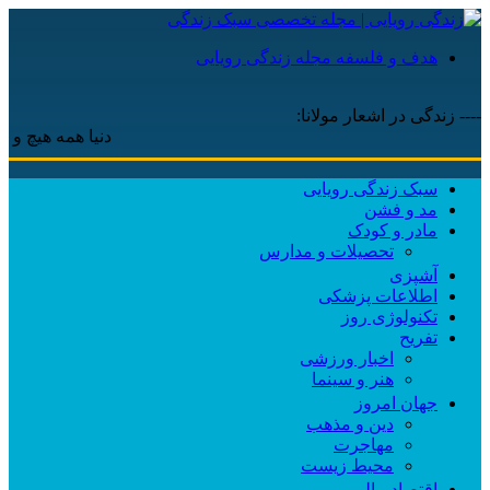
هدف و فلسفه مجله زندگی رویایی
---- زندگی در اشعار مولانا:
دنیا همه هیچ و اهل دنیا
سبک زندگی رویایی
مد و فشن
مادر و کودک
تحصیلات و مدارس
آشپزی
اطلاعات پزشکی
تکنولوژی روز
تفریح
اخبار ورزشی
هنر و سینما
جهان امروز
دین و مذهب
مهاجرت
محیط زیست
اقتصاد مالی