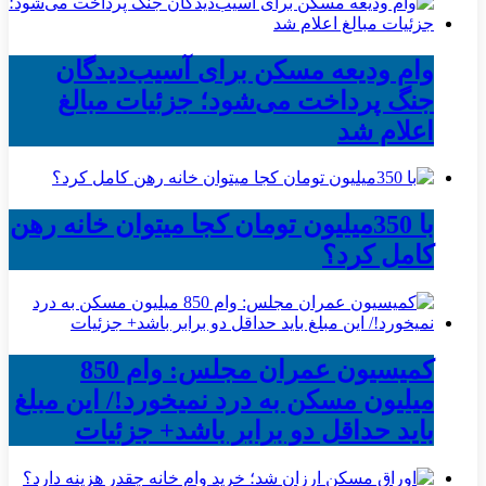
وام ودیعه مسکن برای آسیب‌دیدگان
جنگ پرداخت می‌شود؛ جزئیات مبالغ
اعلام شد
با 350میلیون تومان کجا میتوان خانه رهن
کامل کرد؟
کمیسیون عمران مجلس: وام 850
میلیون مسکن به درد نمیخورد!/ این مبلغ
باید حداقل دو برابر باشد+ جزئیات