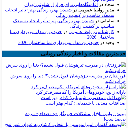
سجاد
در
اقامتگاه‌هایی برای فرار از شلوغی تهران
مدیر روابط عمومی
در
شنیدن بهتر، زندگی بهتر؛ تأثیر انتخاب
سمعک مناسب بر کیفیت زندگی
سامانی
در
شنیدن بهتر، زندگی بهتر؛ تأثیر انتخاب سمعک
مناسب بر کیفیت زندگی
کارشناس روابط عمومی
در
جدیدترین مدل نورپردازی نما
ساختمان 2026
وحید
در
جدیدترین مدل نورپردازی نما ساختمان 2026
جدیدترین مقالات و اخبار زندگی رویایی
فرزندتان در مدرسه تیزهوشان قبول نشده؟/ دنیا را روی سرش
خراب نکنید
یارانه ژاپن، خودروهای آمریکا را کم‌مصرف‌تر کرد
ضدآفتاب‌ معدنی یا شیمیایی؛ کدام بهتر است
ببینید| روایتی تلخ از مشکلات خبرنگاران/ «صدای» ‌مردم
بی‌صدا‌ست!