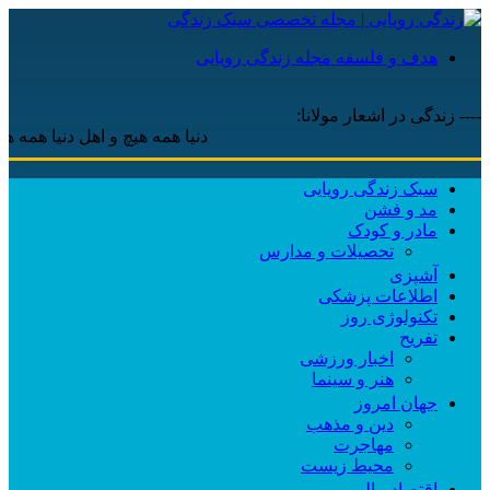
هدف و فلسفه مجله زندگی رویایی
---- زندگی در اشعار مولانا:
دنیا همه هیچ و اهل دنیا همه هیچ ، ‌
سبک زندگی رویایی
مد و فشن
مادر و کودک
تحصیلات و مدارس
آشپزی
اطلاعات پزشکی
تکنولوژی روز
تفریح
اخبار ورزشی
هنر و سینما
جهان امروز
دین و مذهب
مهاجرت
محیط زیست
اقتصاد مالی