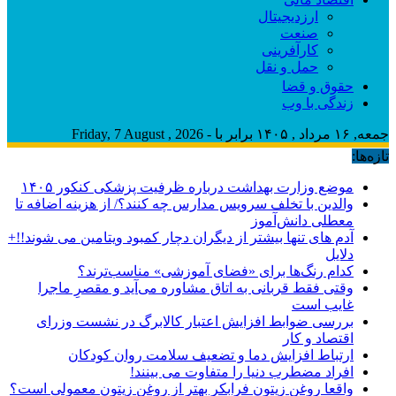
ارزدیجیتال
صنعت
کارآفرینی
حمل و نقل
حقوق و قضا
زندگی با وب
جمعه, ۱۶ مرداد , ۱۴۰۵ برابر با - Friday, 7 August , 2026
تازه‌ها:
موضع وزارت بهداشت درباره ظرفیت پزشکی کنکور ۱۴۰۵
والدین با تخلف سرویس مدارس چه کنند؟/ از هزینه اضافه تا
معطلی دانش‌آموز
آدم های تنها بیشتر از دیگران دچار کمبود ویتامین می شوند!!+
دلایل
کدام رنگ‌ها برای «فضای آموزشی» مناسب‌ترند؟
وقتی فقط قربانی به اتاق مشاوره می‌آید و مقصرِ ماجرا
غایب است
بررسی ضوابط افزایش اعتبار کالابرگ در نشست وزرای
اقتصاد و کار
ارتباط افزایش دما و تضعیف سلامت روان کودکان
افراد مضطرب دنیا را متفاوت می بینند!
واقعا روغن زیتون فرابکر بهتر از روغن زیتون معمولی است؟