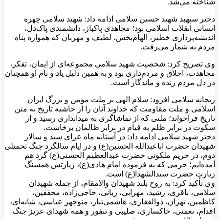
شناخته می‌شد.
دختر سپهبد شهید حسین سلامی ادامه داد: شهید سلامی چهره
انسانی انقلاب اسلامی بود؛ مجاهدی پاکباز، دانشمندی پاک‌دل،
اندیشه‌پردازی خطیر، الهام‌بخش، لطیف و مهربان که همواره پناه
مردم به شمار می‌رفت.
وی تصریح کرد: شخصیت شهید سلامی مجموعه‌ای از ایمان، تفکر،
مجاهدت، اخلاق و مردم‌داری بود و به همین دلیل یاد و نام او همچنان
در دل مردم زنده و ماندگار است.
ریحانه سلامی افزود: سلام الهی بر ملت مؤمن و بزرگ ایران
اسلامی و ملت مقاومت که خداوند آنان را از حاشیه تاریخ به متن
تاریخ فراخواند؛ ملتی که از تماشاگری به میدانداری رسید و از
سکوت در برابر ظلم به قیام در برابر ظالمان برخاست.
دختر شهید سلامی ادامه داد: در آستانه ماه عزای سید و سالار
شهیدان حضرت اباعبدالله الحسین(ع) و در ایام سالگرد جنگ تحمیلی
دوم، در حریم ملکوتی حضرت عبدالعظیم الحسنی(ع) گرد هم
آمده‌ایم؛ حرمی که به فرموده امام هادی(ع)، زیارتش همسنگ
زیارت حضرت سیدالشهدا(ع) است.
وی تأکید کرد: به روح بلند شهیدان والامقام، از جمله شهیدان
سلامی، باقری، رشید، مهرابی، ربانی، حاجی‌زاده، محققین،
کاظمین، تهران، ذوالفقاری، هاشمی‌تبار، منوچهر عباسی، شانه‌ای،
اقدام، نعمتی، خاکساری، صلیبی و تنفور و همه شهدای عزیز جنگ