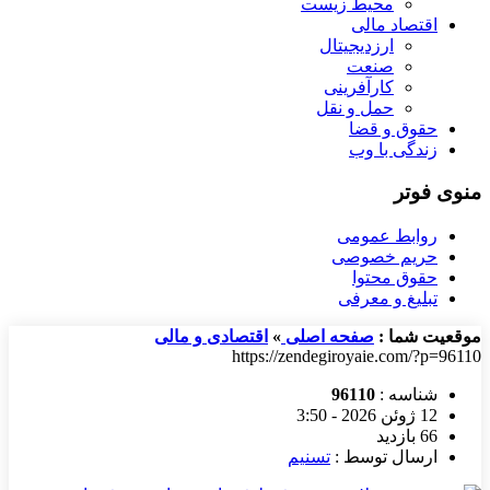
محیط زیست
اقتصاد مالی
ارزدیجیتال
صنعت
کارآفرینی
حمل و نقل
حقوق و قضا
زندگی با وب
منوی فوتر
روابط عمومی
حریم خصوصی
حقوق محتوا
تبلیغ و معرفی
موقعیت شما :
صفحه اصلی
»
اقتصادی و مالی
https://zendegiroyaie.com/?p=96110
شناسه :
96110
12 ژوئن 2026 - 3:50
66 بازدید
ارسال توسط :
تسنیم