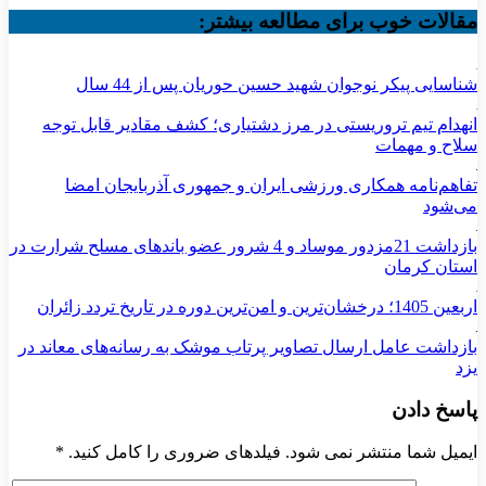
مقالات خوب برای مطالعه بیشتر:
شناسایی پیکر نوجوان شهید حسین حوریان پس از 44 سال
انهدام تیم تروریستی در مرز دشتیاری؛ کشف مقادیر قابل توجه
سلاح و مهمات
تفاهم‌نامه همکاری ورزشی ایران و جمهوری آذربایجان امضا
می‌شود
بازداشت 21مزدور موساد و 4 شرور عضو باندهای مسلح شرارت در
استان کرمان
اربعین 1405؛ درخشان‌ترین و امن‌ترین دوره در تاریخ تردد زائران
بازداشت عامل ارسال تصاویر پرتاب موشک به رسانه‌های معاند در
یزد
پاسخ دادن
ایمیل شما منتشر نمی شود. فیلدهای ضروری را کامل کنید.
*