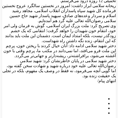
تحمیلی 12 روزه درود می‌فرستم.
ریحانه سلامی ابراز داشت: امروز در نخستین سالگرد عروج نخستین
فرمانده کل شهید سپاه پاسداران انقلاب اسلامی، مجاهد رشید
اسلام و سردار وعده‌های صادق، سپهبد پاسدار شهید حاج حسین
سلامی رضوان‌الله تعالی علیه گرد هم آمده‌ایم.
وی تصریح کرد: ملت بزرگ ایران اسلامی، گوش به فرمان ولی امر
خود، انتقام خون شهیدان را خواهد گرفت؛ انتقامی که یک خشم
زودگذر نیست، بلکه امتداد ایمان است. دشمنان این ملت باید بدانند
که این انتقام، زنده نگه داشتن راه شهداست.
دختر شهید سلامی ادامه داد: آنان خیال کردند با ریختن خون، پرچم
این ملت فرو می‌افتد، اما نمی‌دانند در مکتب ما، پرچم وقتی با خون
آغشته می‌شود، برافراشته‌تر، ریشه‌دارتر و جهانی‌تر می‌گردد.
دختر شهید سلامی در پایان خاطرنشان کرد: شهید سلامی
رضوان‌الله تعالی علیه خود درباره شهید و شهادت سخن گفته بود،
اما گویی آنچه می‌فرمود، نه فقط در وصف یک مفهوم، بلکه در تجلی
یک حقیقت زنده بود.
انتهای پیام/