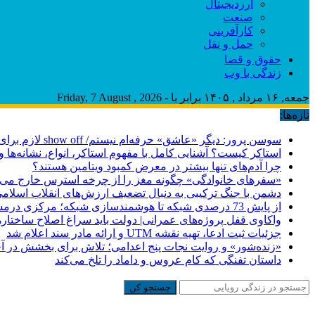
ارزدیجیتال
صنعت
کارآفرینی
حمل و نقل
حقوق و قضا
زندگی با وب
جمعه, ۱۶ مرداد , ۱۴۰۵ برابر با - Friday, 7 August , 2026
تازه‌ها:
سوسن پرور: دیگر «عاشق» حرفه‌ام نیستم/ show off لازم برای بازیگر بودن را ندارم/ مِهر هم مثل نان آدم‌ها را نمک‌گیر می‌کند
استاکر کیست؟ آشنایی کامل با مفهوم استاکر، انواع، نشانه‌ها و 
چرا آدم‌های تنها بیشتر در معرض کمبود ویتامین هستند؟
«سفرهای خانوادگی» چگونه مغز را از چرخه استرس خارج می‌
دشمن با جنگ ترکیبی به دنبال تضعیف ارزش‌های انقلاب اسلا
از پایش 73 درصدی شبکه تا هوشمندسازی شبکه؛ مرکزی درمسیر عبور از ناترازی
واکاوی قفل پروژه‌های عمرانی| دولت باید سراغ اصلاح ساختاره
جزئیات ثبت ادعا، تهیه نقشه UTM و ارائه مادر سند اعلام شد
«زنده‌شور» و روایت نجات پنج اعدامی؛ تلاش برای بخشش در 
داستان تفنگی که کام عروس و داماد را تلخ می‌کند
جستجو کن