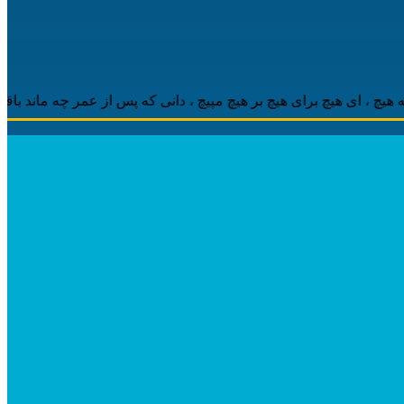
 ، ‌ای هیچ برای هیچ بر هیچ مپیچ ، دانی که پس از عمر چه ماند باقی ، 