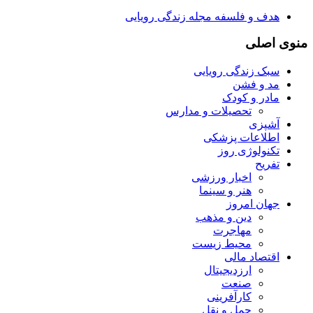
هدف و فلسفه مجله زندگی رویایی
منوی اصلی
سبک زندگی رویایی
مد و فشن
مادر و کودک
تحصیلات و مدارس
آشپزی
اطلاعات پزشکی
تکنولوژی روز
تفریح
اخبار ورزشی
هنر و سینما
جهان امروز
دین و مذهب
مهاجرت
محیط زیست
اقتصاد مالی
ارزدیجیتال
صنعت
کارآفرینی
حمل و نقل