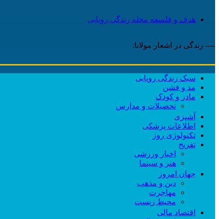
هدف و فلسفه مجله زندگی رویایی
---- زندگی در اشعار مولانا:
سبک زندگی رویایی
مد و فشن
مادر و کودک
تحصیلات و مدارس
آشپزی
اطلاعات پزشکی
تکنولوژی روز
تفریح
اخبار ورزشی
هنر و سینما
جهان امروز
دین و مذهب
مهاجرت
محیط زیست
اقتصاد مالی