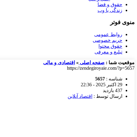
حقوق و قضا
زندگی با وب
منوی فوتر
روابط عمومی
حریم خصوصی
حقوق محتوا
تبلیغ و معرفی
موقعیت شما :
صفحه اصلی
»
اقتصادی و مالی
https://zendegiroyaie.com/?p=5657
شناسه :
5657
29 اکتبر 2025 - 22:36
437 بازدید
ارسال توسط :
اقتصاد آنلاین