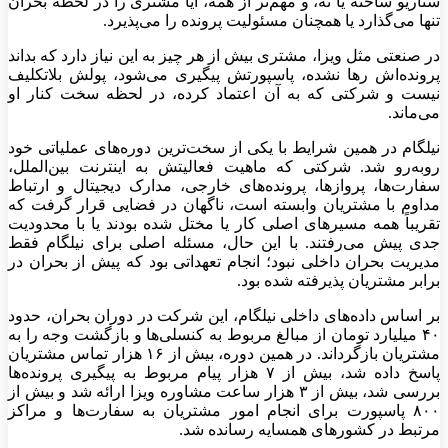
سناریو ساخته یا نه، و مهم‌تر از همه، آیا مشتری را در لحظه بحران
تنها می‌گذارد یا همچنان مسئولیت پرونده را می‌پذیرد.
در صنعتی مثل ویزا، مشتری بیش از هر چیز به این نیاز دارد که بداند
پرونده‌اش رها نشده، پاسپورتش پیگیری می‌شود، پولش بلاتکلیف
نیست و شرکتی که به آن اعتماد کرده، در لحظه سخت کنار او
می‌ماند.
نیلگام در همین شرایط با یکی از سخت‌ترین دوره‌های عملیاتی خود
روبه‌رو شد. شرکتی که ماهیت فعالیتش به اینترنت بین‌الملل،
سفارت‌ها، پروازها، پرونده‌های خارجی، مدارک دیجیتال و ارتباط
مداوم با مشتریان وابسته است، ناگهان در فضایی قرار گرفت که
تقریباً همه مسیرهای اصلی کار یا مختل شده بودند یا با محدودیت
جدی پیش می‌رفتند. با این حال، مسئله اصلی برای نیلگام فقط
مدیریت بحران داخلی نبود؛ انجام تعهداتی بود که پیش از بحران در
برابر مشتریان پذیرفته شده بود.
بر اساس داده‌های داخلی نیلگام، این شرکت در دوران بحران، حدود
۴۰ میلیارد تومان از مبالغ مربوط به کنسلی‌ها و بازگشت وجه را به
مشتریان بازگرداند. در همین دوره، بیش از ۱۶ هزار تماس مشتریان
پاسخ داده شد، بیش از ۷ هزار پیام مربوط به پیگیری پرونده‌ها
بررسی شد، بیش از ۳ هزار ساعت مشاوره ویزا ارائه شد و بیش از
۸۰۰ پاسپورت برای انجام امور مشتریان به سفارت‌ها و مراکز
مرتبط در کشورهای همسایه رسانده شد.