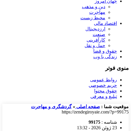
جهان امروز
دین و مذهب
مهاجرت
محیط زیست
اقتصاد مالی
ارزدیجیتال
صنعت
کارآفرینی
حمل و نقل
حقوق و قضا
زندگی با وب
منوی فوتر
روابط عمومی
حریم خصوصی
حقوق محتوا
تبلیغ و معرفی
موقعیت شما :
صفحه اصلی
»
گردشگری و مهاجرت
https://zendegiroyaie.com/?p=99175
شناسه :
99175
23 ژوئن 2026 - 13:32