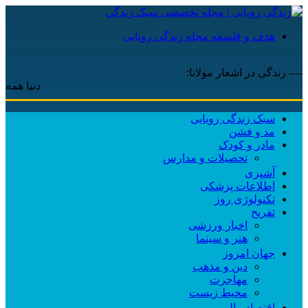
هدف و فلسفه مجله زندگی رویایی
---- زندگی در اشعار مولانا:
دنیا همه هیچ و ا
سبک زندگی رویایی
مد و فشن
مادر و کودک
تحصیلات و مدارس
آشپزی
اطلاعات پزشکی
تکنولوژی روز
تفریح
اخبار ورزشی
هنر و سینما
جهان امروز
دین و مذهب
مهاجرت
محیط زیست
اقتصاد مالی