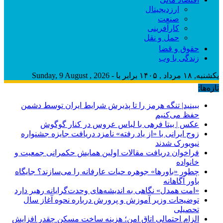
ارزدیجیتال
صنعت
کارآفرینی
حمل و نقل
حقوق و قضا
زندگی با وب
یکشنبه, ۱۸ مرداد , ۱۴۰۵ برابر با - Sunday, 9 August , 2026
تازه‌ها:
ببینید| تنگه هرمز را تا پذیرش شرایط ایران توسط دشمن
حفظ می‌کنیم
عکس | بیتا فرهی با لباس عروس در کنار گوگوش
زوج ایرانی با «از یاد رفته» نامزد دریافت جایزه جشنواره
نیویورک شدند
فراخوان دریافت مقالات اولین همایش حکمرانی جمعیت و
خانواده
چطور «باورها» جوهره حیات عارفانه را می‌سازند؟ جایگاه
باور آگاهانه
«امت همدل» نگاهی به اندیشه‌های وحدت‌گرایانه رهبر دارد
توضیحات وزیر آموزش و پرورش درباره نحوه آغاز سال
تحصیلی
الزام احتمالی اتاق امن؛ هزینه ساخت مسکن چقدر افزایش