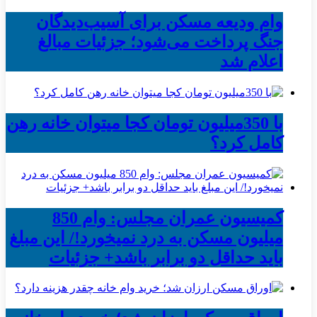
وام ودیعه مسکن برای آسیب‌دیدگان
جنگ پرداخت می‌شود؛ جزئیات مبالغ
اعلام شد
با 350میلیون تومان کجا میتوان خانه رهن
کامل کرد؟
کمیسیون عمران مجلس: وام 850
میلیون مسکن به درد نمیخورد!/ این مبلغ
باید حداقل دو برابر باشد+ جزئیات