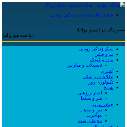
هدف و فلسفه مجله زندگی رویایی
---- زندگی در اشعار مولانا:
دنیا همه هیچ و اهل دنیا هم
سبک زندگی رویایی
مد و فشن
مادر و کودک
تحصیلات و مدارس
آشپزی
اطلاعات پزشکی
تکنولوژی روز
تفریح
اخبار ورزشی
هنر و سینما
جهان امروز
دین و مذهب
مهاجرت
محیط زیست
اقتصاد مالی