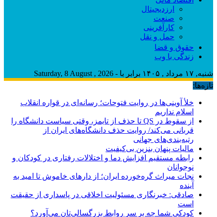
ارزدیجیتال
صنعت
کارآفرینی
حمل و نقل
حقوق و قضا
زندگی با وب
شنبه, ۱۷ مرداد , ۱۴۰۵ برابر با - Saturday, 8 August , 2026
تازه‌ها:
خلأ آوینی‌ها در روایت فتوحات؛ رسانه‌ای در قواره انقلاب
اسلام نداریم
از سقوط در QS تا حذف از تایمز، وقتی سیاست دانشگاه را
قربانی می‌کند/ روایت حذف دانشگاه‌های ایران از
رتبه‌بندی‌های جهانی
مالیات پنهان بنزین بی‌کیفیت
رابطه مستقیم افزایش دما و اختلالات رفتاری در کودکان و
نوجوانان
نجات میراث گره‌خورده ایران؛ از دارهای خاموش تا امید به
آینده
صادقی: خبرنگاری مسئولیت اخلاقی در پاسداری از حقیقت
است
کودکی شما چه بر سر روابط بزرگسالی‌تان می‌آورد؟