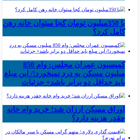
با 350میلیون تومان کجا میتوان خانه رهن
کامل کرد؟
کمیسیون عمران مجلس: وام 850
میلیون مسکن به درد نمیخورد!/ این مبلغ
باید حداقل دو برابر باشد+ جزئیات
اوراق مسکن ارزان شد؛ خرید وام خانه
چقدر هزینه دارد؟