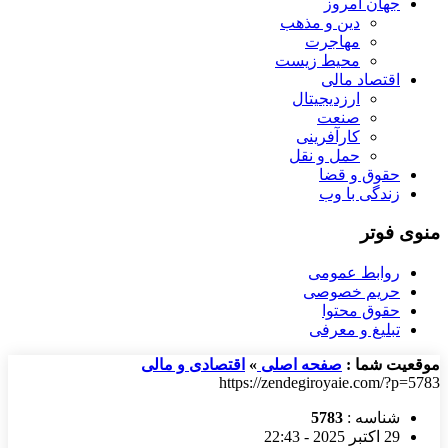
جهان امروز
دین و مذهب
مهاجرت
محیط زیست
اقتصاد مالی
ارزدیجیتال
صنعت
کارآفرینی
حمل و نقل
حقوق و قضا
زندگی با وب
منوی فوتر
روابط عمومی
حریم خصوصی
حقوق محتوا
تبلیغ و معرفی
موقعیت شما :
صفحه اصلی
»
اقتصادی و مالی
https://zendegiroyaie.com/?p=5783
شناسه :
5783
29 اکتبر 2025 - 22:43