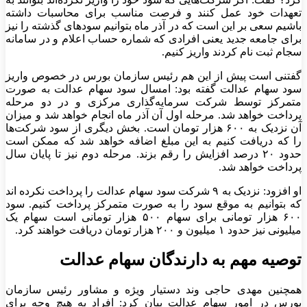
تعهدات خود عمل کنند و فرصت مناسب برای محاسبات داشته
باشیم سعی بر این است که در آذر ماه بتوانیم سودهای گذشته را نیز
برای جامعه جدید یعنی افرادی که شماره حساب اعلام و در سامانه
سجام ثبت نام کردند واریز کنیم.
گفتنی است پیش از این هم رئیس سازمان بورس در خصوص واریز
سود سهام عدالت گفته بود: امسال سود سهام عدالت به صورت
متمرکز توسط شرکت سرمایه‌گذاری مرکزی و در دو مرحله
پرداخت خواهد شد. مرحله اول آن آذر ماه انجام خواهد شد و میزان
آن نزدیک به ۶۰۰ هزار تومان است. بخش دیگری از سود شرکت‌ها
را که دریافت کنیم به این مبلغ اضافه خواهد شد که ممکن است
حدود ۲۰ درصد افزایش را رقم بزند. مرحله دوم نیز تا پایان سال
پرداخت خواهد شد.
او افزود: نزدیک به ۹ شرکت سود سهام عدالت را پرداخت نکرده اند
که بتوانیم به موقع سود را به صورت متمرکز پرداخت کنیم. سود
۶۰۰ هزار تومانی برای سهام ۵۰۰ هزار تومانی است سهام یک
میلیونی نیز حدود ۱ میلیون و ۲۰۰ هزار تومان دریافت خواهند کرد.
توصیه مهم به دارندگان سهام عدالت
همچنین مهدی حاجی وند دستیار ویژه و مشاور رئیس سازمان
بورس در امور سهام عدالت بیان کرد: افراد به هیچ وجه برای