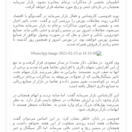
اطمینان بخشی از مذاکرات برجام مخابره نشود، بازار سرمایه
همچنان در بازه‌ای خنثی و رنج مورد معامله قرار خواهد گرفت.
نوید قدوسی، کارشناس و فعال بازار سرمایه در گفت‌وگو با اقتصاد
آنلاین، روند معاملات بورس را بررسی کرد و گفت: تحت تاثیر اخبار
ضد و نقیضی که پیرامون مذاکرات برجام به بازار سرمایه مخابره
می‌شود، معاملات امروز نیز در مسیر رکودی و خنثی باقی ماند. صنایع
خودرویی، بانکی و حمل و نقل که در صورت وصول توافق از صنایع
پیشرو بورس خواهند بود، در بورس امروز و همچنین روز گذشته با
حجم زیادی از فروش همراه شدند.
وی افزود: در مقابل، دلار مجددا در مدار صعودی قرار گرفت و به تبع
از این افزایش، سهام دلاری با افزایش تقاضا همراه شدند و برخی از
آنها به صف خرید نشستند. بنابراین به نظر می‌رسد بازار سهام تحت
تاثیر سیگنال‌هایی که از تحولات مربوطه به مذاکرات برجام دریافت
کرده، در کوتاه‌مدت تغییر مسیر داده و تقاضا در بازار از صنایع ریالی
به صنایع دلاری انتقال یافته است.
این کارشناس بازار سرمایه گفت: اما سایه تردید و ابهام همچنان در
بازار وجود دارد و ارزش معاملات در سطح پایینی قرار دارد. به نظر
می‌رسد پول‌های بزرگ برای وارد شدن به معاملات منتظر هستند تا
ابهامات بازار برطرف شود.
قدوسی در پایان خاطر نشان کرد: بر این اساس می‌توان گفت
معاملات هفته آینده روندی متفاوت از این هفته نخواهد داشت و
همچنان در مسیر رنج و خنثی باقی می‌ماند. اما اگر سیگنال و خبر