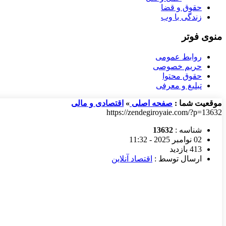
حقوق و قضا
زندگی با وب
منوی فوتر
روابط عمومی
حریم خصوصی
حقوق محتوا
تبلیغ و معرفی
موقعیت شما :
صفحه اصلی
»
اقتصادی و مالی
https://zendegiroyaie.com/?p=13632
شناسه :
13632
02 نوامبر 2025 - 11:32
413 بازدید
ارسال توسط :
اقتصاد آنلاین