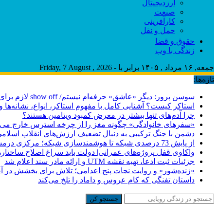
ارزدیجیتال
صنعت
کارآفرینی
حمل و نقل
حقوق و قضا
زندگی با وب
جمعه, ۱۶ مرداد , ۱۴۰۵ برابر با - Friday, 7 August , 2026
تازه‌ها:
سوسن پرور: دیگر «عاشق» حرفه‌ام نیستم/ show off لازم برای بازیگر بودن را ندارم/ مِهر هم مثل نان آدم‌ها را نمک‌گیر می‌کند
استاکر کیست؟ آشنایی کامل با مفهوم استاکر، انواع، نشانه‌ها و 
چرا آدم‌های تنها بیشتر در معرض کمبود ویتامین هستند؟
«سفرهای خانوادگی» چگونه مغز را از چرخه استرس خارج می‌
دشمن با جنگ ترکیبی به دنبال تضعیف ارزش‌های انقلاب اسلا
از پایش 73 درصدی شبکه تا هوشمندسازی شبکه؛ مرکزی درمسیر عبور از ناترازی
واکاوی قفل پروژه‌های عمرانی| دولت باید سراغ اصلاح ساختاره
جزئیات ثبت ادعا، تهیه نقشه UTM و ارائه مادر سند اعلام شد
«زنده‌شور» و روایت نجات پنج اعدامی؛ تلاش برای بخشش در 
داستان تفنگی که کام عروس و داماد را تلخ می‌کند
جستجو کن