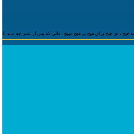
 ‌ای هیچ برای هیچ بر هیچ مپیچ ، دانی که پس از عمر چه ماند باقی ، مه