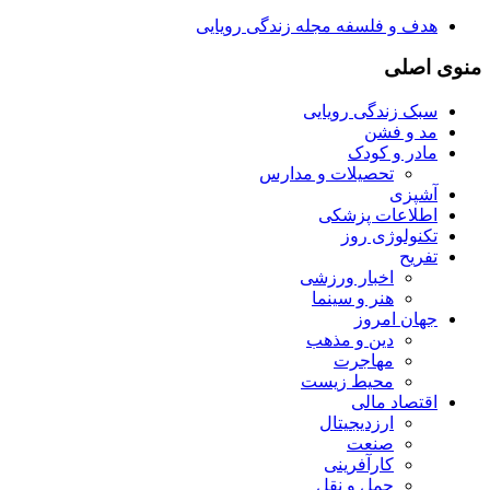
هدف و فلسفه مجله زندگی رویایی
منوی اصلی
سبک زندگی رویایی
مد و فشن
مادر و کودک
تحصیلات و مدارس
آشپزی
اطلاعات پزشکی
تکنولوژی روز
تفریح
اخبار ورزشی
هنر و سینما
جهان امروز
دین و مذهب
مهاجرت
محیط زیست
اقتصاد مالی
ارزدیجیتال
صنعت
کارآفرینی
حمل و نقل