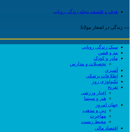
هدف و فلسفه مجله زندگی رویایی
---- زندگی در اشعار مولانا:
سبک زندگی رویایی
مد و فشن
مادر و کودک
تحصیلات و مدارس
آشپزی
اطلاعات پزشکی
تکنولوژی روز
تفریح
اخبار ورزشی
هنر و سینما
جهان امروز
دین و مذهب
مهاجرت
محیط زیست
اقتصاد مالی