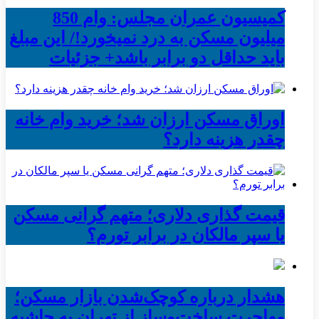
کمیسیون عمران مجلس: وام 850
میلیون مسکن به درد نمیخورد!/ این مبلغ
باید حداقل دو برابر باشد+ جزئیات
اوراق مسکن ارزان شد؛ خرید وام خانه
چقدر هزینه دارد؟
قیمت گذاری دلاری؛ متهم گرانی مسکن
یا سپر مالکان در برابر تورم؟
هشدار درباره کوچک‌شدن بازار مسکن؛
مهاجرت ساخت‌وساز از تهران به حاشیه‌