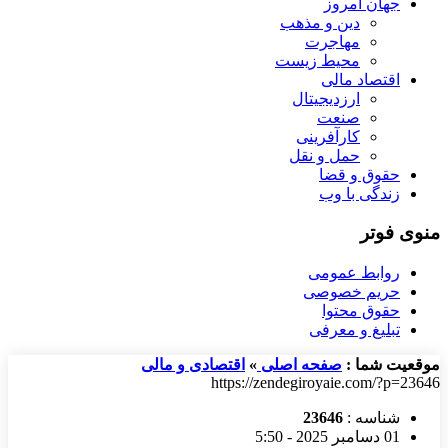
جهان امروز
دین و مذهب
مهاجرت
محیط زیست
اقتصاد مالی
ارزدیجیتال
صنعت
کارآفرینی
حمل و نقل
حقوق و قضا
زندگی با وب
منوی فوتر
روابط عمومی
حریم خصوصی
حقوق محتوا
تبلیغ و معرفی
موقعیت شما :
صفحه اصلی
»
اقتصادی و مالی
https://zendegiroyaie.com/?p=23646
شناسه :
23646
01 دسامبر 2025 - 5:50