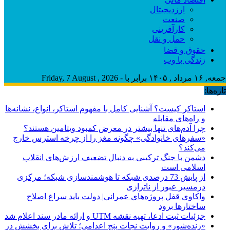
ارزدیجیتال
صنعت
کارآفرینی
حمل و نقل
حقوق و قضا
زندگی با وب
جمعه, ۱۶ مرداد , ۱۴۰۵ برابر با - Friday, 7 August , 2026
تازه‌ها:
استاکر کیست؟ آشنایی کامل با مفهوم استاکر، انواع، نشانه‌ها
و راه‌های مقابله
چرا آدم‌های تنها بیشتر در معرض کمبود ویتامین هستند؟
«سفرهای خانوادگی» چگونه مغز را از چرخه استرس خارج
می‌کند؟
دشمن با جنگ ترکیبی به دنبال تضعیف ارزش‌های انقلاب
اسلامی است
از پایش 73 درصدی شبکه تا هوشمندسازی شبکه؛ مرکزی
درمسیر عبور از ناترازی
واکاوی قفل پروژه‌های عمرانی| دولت باید سراغ اصلاح
ساختارها برود
جزئیات ثبت ادعا، تهیه نقشه UTM و ارائه مادر سند اعلام شد
«زنده‌شور» و روایت نجات پنج اعدامی؛ تلاش برای بخشش در