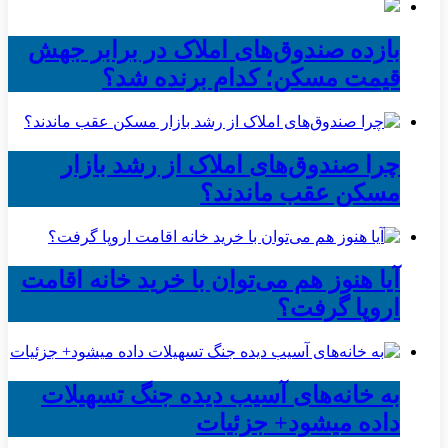
بازده صندوق‌های املاک در برابر جهش
قیمت مسکن؛ کدام برنده شد؟
چرا صندوق‌های املاک از رشد بازار
مسکن عقب ماندند؟
آیا هنوز هم می‌توان با خرید خانه اقامت
اروپا گرفت؟
به خانه‌های آسیب دیده جنگ تسهیلات
داده میشود+ جزئیات