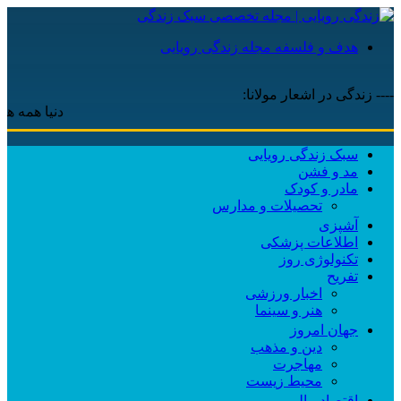
هدف و فلسفه مجله زندگی رویایی
---- زندگی در اشعار مولانا:
دنیا همه هیچ و اهل
سبک زندگی رویایی
مد و فشن
مادر و کودک
تحصیلات و مدارس
آشپزی
اطلاعات پزشکی
تکنولوژی روز
تفریح
اخبار ورزشی
هنر و سینما
جهان امروز
دین و مذهب
مهاجرت
محیط زیست
اقتصاد مالی