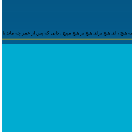
 ‌ای هیچ برای هیچ بر هیچ مپیچ ، دانی که پس از عمر چه ماند باقی ، م