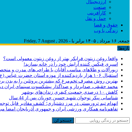
ارزدیجیتال
صنعت
کارآفرینی
حمل و نقل
حقوق و قضا
زندگی با وب
جمعه, ۱۶ مرداد , ۱۴۰۵ برابر با - Friday, 7 August , 2026
تازه‌ها:
واقعا روغن زیتون فرابکر بهتر از روغن زیتون معمولی است؟
اسپری فیکس کننده آرایش خود را در خانه بسازید!
زیورآلات و طلاهای مناسب آقایان با طراحی‌های مدرن و منحصر
استقبال ۱۰۶ هزار بازدیدکننده از موزه استان حضرت عباس (ع)
بهترین روش مصرف تخم‌مرغ که بیشترین پروتئین را به بدن برس
محمد حقیقی، صدابردار و صداگذار پیشکسوت سینمای ایران 
کاهش ۱۰ درصدی جمعیت کیفری زندان‌های بوشهر
شناسایی پیکر نوجوان شهید حسین حوریان پس از 44 سال
انهدام تیم تروریستی در مرز دشتیاری؛ کشف مقادیر قابل توجه
تفاهم‌نامه همکاری ورزشی ایران و جمهوری آذربایجان امضا می
جستجو کن