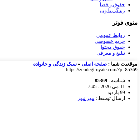
حقوق و قضا
زندگی با وب
منوی فوتر
روابط عمومی
حریم خصوصی
حقوق محتوا
تبلیغ و معرفی
موقعیت شما :
صفحه اصلی
»
سبک زندگی و خانواده
https://zendegiroyaie.com/?p=85369
شناسه :
85369
11 می 2026 - 7:45
99 بازدید
ارسال توسط :
مهر نیوز