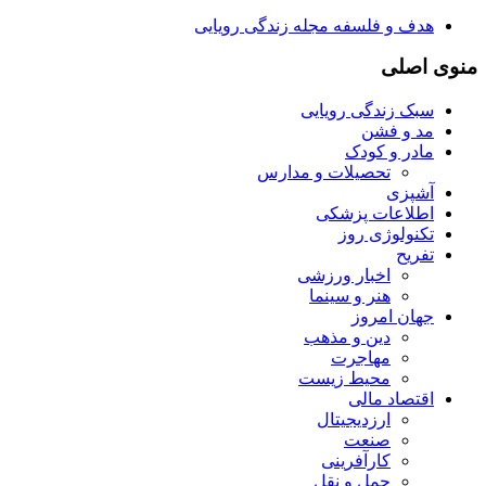
هدف و فلسفه مجله زندگی رویایی
منوی اصلی
سبک زندگی رویایی
مد و فشن
مادر و کودک
تحصیلات و مدارس
آشپزی
اطلاعات پزشکی
تکنولوژی روز
تفریح
اخبار ورزشی
هنر و سینما
جهان امروز
دین و مذهب
مهاجرت
محیط زیست
اقتصاد مالی
ارزدیجیتال
صنعت
کارآفرینی
حمل و نقل