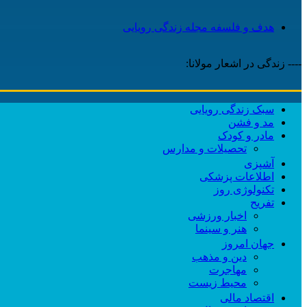
هدف و فلسفه مجله زندگی رویایی
---- زندگی در اشعار مولانا:
سبک زندگی رویایی
مد و فشن
مادر و کودک
تحصیلات و مدارس
آشپزی
اطلاعات پزشکی
تکنولوژی روز
تفریح
اخبار ورزشی
هنر و سینما
جهان امروز
دین و مذهب
مهاجرت
محیط زیست
اقتصاد مالی