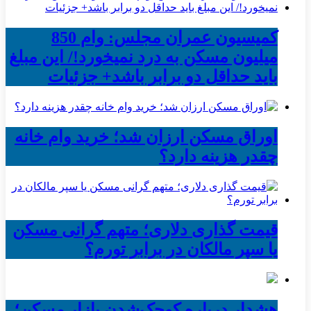
کمیسیون عمران مجلس: وام 850
میلیون مسکن به درد نمیخورد!/ این مبلغ
باید حداقل دو برابر باشد+ جزئیات
اوراق مسکن ارزان شد؛ خرید وام خانه
چقدر هزینه دارد؟
قیمت گذاری دلاری؛ متهم گرانی مسکن
یا سپر مالکان در برابر تورم؟
هشدار درباره کوچک‌شدن بازار مسکن؛