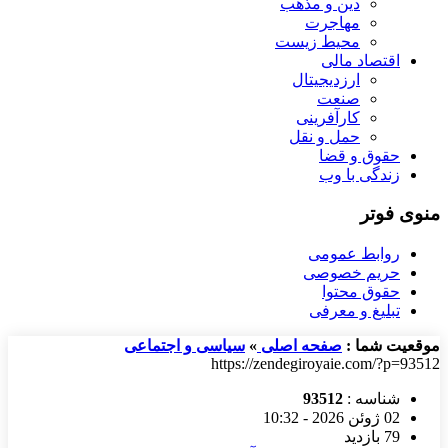
دین و مذهب
مهاجرت
محیط زیست
اقتصاد مالی
ارزدیجیتال
صنعت
کارآفرینی
حمل و نقل
حقوق و قضا
زندگی با وب
منوی فوتر
روابط عمومی
حریم خصوصی
حقوق محتوا
تبلیغ و معرفی
موقعیت شما :
صفحه اصلی
»
سیاسی و اجتماعی
https://zendegiroyaie.com/?p=93512
شناسه :
93512
02 ژوئن 2026 - 10:32
79 بازدید