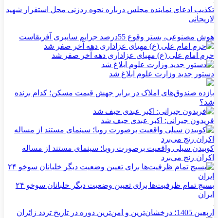
تکذیب ادعای نماینده مجلس درباره نحوه ردزنی محل استقرار شهید
لاریجانی
هوش مصنوعی، بستر وقوع 55درصد جرایم سایبری آفریقاست
حرم امام علی (ع) مهیای عزاداری دهه آخر صفر شد
دستور جدید وزارت علوم ابلاغ شد
بازده صندوق‌های املاک در برابر جهش قیمت مسکن؛ کدام برنده
شد؟
فریدون جیرانی: اکبر عبدی حیف شد
کوبیدن سیلی واقعیت برصورت رویا؛ سینمای مستند از مساله
اکران رنج می‌برد
بسیج تمام ظرفیت‌ها برای تعیین وضعیت دیگر خلبانان سوخو ۲۴
ایران
اربعین 1405؛ درخشان‌ترین و امن‌ترین دوره در تاریخ تردد زائران