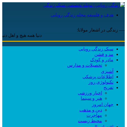
هدف و فلسفه مجله زندگی رویایی
---- زندگی در اشعار مولانا:
دنیا همه هیچ و اهل دنیا همه ه
سبک زندگی رویایی
مد و فشن
مادر و کودک
تحصیلات و مدارس
آشپزی
اطلاعات پزشکی
تکنولوژی روز
تفریح
اخبار ورزشی
هنر و سینما
جهان امروز
دین و مذهب
مهاجرت
محیط زیست
اقتصاد مالی