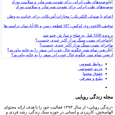
توصیه‌های طب ایرانی برای تقویت شیرمادر و سلامت نوزاد
اعدام با صندلی الکتریکی؛ مجازات آمریکایی برای خیانت به وطن
توقیف 86خودروی لوکس، 187 قطعه زمین و 86 آپارتمان تراستی‌ها
پرونده 3100 قتل به صلح و سازش ختم شد
ماجرای نصب سنگ مزار اکبر عبدی چیست؟
اربعین تمام شد، چگونه حال خوب این سفر را به خانه بیاوریم؟
روابط عمومی
حریم خصوصی
حقوق محتوا
تبلیغ و معرفی
مجله زندگی رویایی
«زندگی رویایی» از سال ۱۳۹۳ فعالیت خود را با هدف ارائه محتوای
الهام‌بخش، کاربردی و انسانی در حوزه سبک زندگی، رشد فردی و