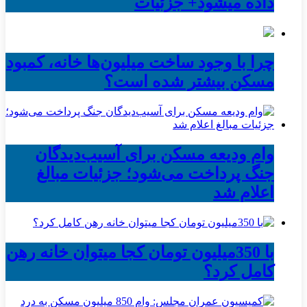
داده میشود+ جزئیات
چرا با وجود ساخت میلیون‌ها خانه، کمبود
مسکن بیشتر شده است؟
وام ودیعه مسکن برای آسیب‌دیدگان
جنگ پرداخت می‌شود؛ جزئیات مبالغ
اعلام شد
با 350میلیون تومان کجا میتوان خانه رهن
کامل کرد؟