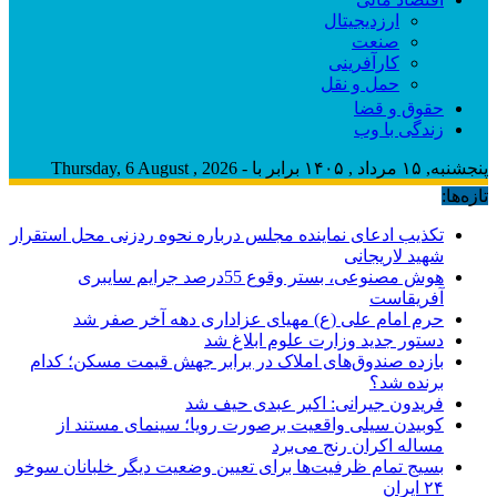
ارزدیجیتال
صنعت
کارآفرینی
حمل و نقل
حقوق و قضا
زندگی با وب
پنجشنبه, ۱۵ مرداد , ۱۴۰۵ برابر با - Thursday, 6 August , 2026
تازه‌ها:
تکذیب ادعای نماینده مجلس درباره نحوه ردزنی محل استقرار
شهید لاریجانی
هوش مصنوعی، بستر وقوع 55درصد جرایم سایبری
آفریقاست
حرم امام علی (ع) مهیای عزاداری دهه آخر صفر شد
دستور جدید وزارت علوم ابلاغ شد
بازده صندوق‌های املاک در برابر جهش قیمت مسکن؛ کدام
برنده شد؟
فریدون جیرانی: اکبر عبدی حیف شد
کوبیدن سیلی واقعیت برصورت رویا؛ سینمای مستند از
مساله اکران رنج می‌برد
بسیج تمام ظرفیت‌ها برای تعیین وضعیت دیگر خلبانان سوخو
۲۴ ایران