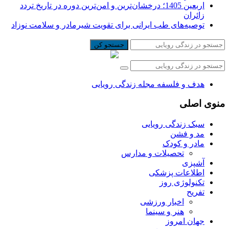
اربعین 1405؛ درخشان‌ترین و امن‌ترین دوره در تاریخ تردد
زائران
توصیه‌های طب ایرانی برای تقویت شیرمادر و سلامت نوزاد
جستجو کن
هدف و فلسفه مجله زندگی رویایی
منوی اصلی
سبک زندگی رویایی
مد و فشن
مادر و کودک
تحصیلات و مدارس
آشپزی
اطلاعات پزشکی
تکنولوژی روز
تفریح
اخبار ورزشی
هنر و سینما
جهان امروز