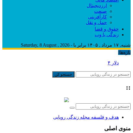
ارزدیجیتال
صنعت
کارآفرینی
حمل و نقل
حقوق و قضا
زندگی با وب
شنبه, ۱۷ مرداد , ۱۴۰۵ برابر با - Saturday, 8 August , 2026
تازه‌ها:
دلار ۴ درصد ریخت، ۲۰۷ فقط ۲.۹ درصد / خودرو زیر
جستجو کن
::
هدف و فلسفه مجله زندگی رویایی
منوی اصلی