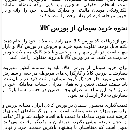
است. اشخاص حقیقی، همچنین باید کپی برگه ثبت‌نام سامانه
الکترونیکی مودیان مالیاتی و مدارک شناسایی خود را ارائه و در
آخرین مرحله، فرم قرارداد برخط را امضاء کنند.
نحوه خرید سیمان از بورس کالا
پس از دریافت کد بورس کالا، می‌توانید معاملات خود را انجام دهید.
نکته قابل توجه، تفاوت نحوه خرید و فروش در بورس کالا و بازار
سهام است. در بازار سهام، به راحتی و با چند کلیک معاملات خود را
مدیریت می‌کنید، اما در بورس کالا باید روند متفاوتی را طی کنید.
برای خرید سیمان از بورس کالا، باید به سامانه آنلاین مدیریت
سفارشات بورس کالا و کارگزاری‌های مربوطه مراجعه و سفارش
محصول مورد نظر خود (از گروه سیمان) را ثبت کنید. در زمان ثبت،
باید سقف قیمتی تعیین و به همان میزان، حساب معاملاتی خود را
شارژ کنید. این مبلغ به عنوان وجه تضمین در حساب شما بلوکه و
سفارش به تالار ارسال می‌شود.
قیمت‌گذاری محصول سیمان در بورس کالای ایران، مشابه بورس و
براساس میزان عرضه و تقاضا است. بنابراین اگر تقاضای کمتری از
عرضه ثبت شود، معامله با قیمت پایه انجام خواهد شد و اگر تقاضا
از حجم عرضه پیشی بگیرد، خریداران با یکدیگر رقابت می‌کنند.
بدیهی است که متقاضیان با پیشنهاد بالاترین قیمت، خریدار نهایی