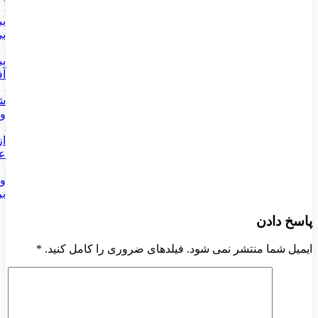
بب
بی
بب
آف
شم
وی
عب
وا
بر
پاسخ دادن
ایمیل شما منتشر نمی شود. فیلدهای ضروری را کامل کنید.
*