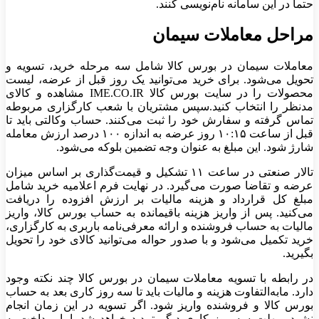
حتما در این سامانه نام‌نویسی کنند.
مراحل معاملات سیمان
معاملات سیمان در بورس کالا شامل سه مرحله خرید، تسویه و
تحویل می‌شود. برای خرید می‌توانید یک روز قبل از عرضه، لیست
محصولات را در سایت بورس کالا IME.CO.IR مشاهده و کالای
مدنظر را انتخاب کنید.سپس مشتریان با شعب کارگزاری مربوطه
تماس گرفته و سفارش خود را ثبت می‌کنند. حساب وکالتی باید تا
قبل از ساعت ۱۰:۱۵ روز عرضه به اندازه ۱۰۰ درصد ارزش معامله
شارژ شود. این مبلغ به عنوان وجه تضمین بلوکه می‌شود.
تالار صنعتی در ساعت ۱۱ تشکیل و قیمت‌گذاری بر اساس میزان
عرضه و تقاضا صورت می‌گیرد. در نهایت فرم اعلامیه خرید شامل
مبلغ کل قرارداد و هزینه مالیات بر ارزش افزوده را دریافت
می‌کنید. پس از واریز هزینه باقیمانده به حساب بورس کالا، واریز
مالیات به حساب فروشنده و ارائه معرفی‌نامه باربری به کارگزاری،
خرید تکمیل می‌شود و با صدور حواله می‌توانید کالای خود را تحویل
بگیرید.
در رابطه با تسویه معاملات سیمان در بورس کالا چند نکته وجود
دارد. مابه‌التفاوت هزینه و مالیات باید تا سه روز کاری بعد به حساب
بورس کالا و فروشنده واریز شود. اگر تسویه در این زمان انجام
نشود، مهلت سه روز کاری دیگر تمدید خواهد شد. اما پرداخت به