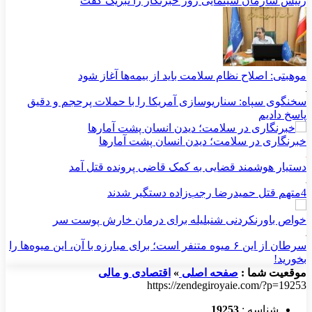
رئیس سازمان سینمایی روز خبرنگار را تبریک گفت
موهبتی: اصلاح نظام سلامت باید از بیمه‌ها آغاز شود
سخنگوی سپاه: سناریوسازی آمریکا را با حملات پرحجم‌‌ و دقیق‌
پاسخ دادیم
خبرنگاری در سلامت؛ دیدن انسان پشت آمارها
دستیار هوشمند قضایی به کمک قاضی پرونده قتل آمد
4متهم قتل حمیدرضا رجب‌زاده دستگیر شدند
خواص باورنکردنی شنبلیله برای درمان خارش پوست سر
سرطان از این ۶ میوه متنفر است؛ برای مبارزه با آن، این میوه‌ها را
بخورید!
موقعیت شما :
صفحه اصلی
»
اقتصادی و مالی
https://zendegiroyaie.com/?p=19253
شناسه :
19253