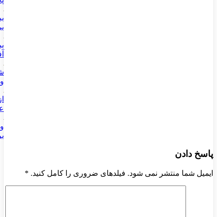
بب
بی
بب
آف
شم
وی
عب
وا
بر
پاسخ دادن
ایمیل شما منتشر نمی شود. فیلدهای ضروری را کامل کنید.
*