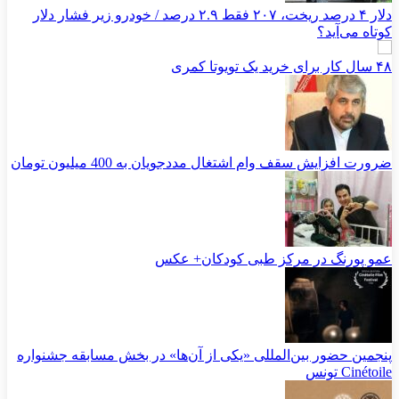
دلار ۴ درصد ریخت، ۲۰۷ فقط ۲.۹ درصد / خودرو زیر فشار دلار
کوتاه می‌آید؟
۴۸ سال کار برای خرید یک تویوتا کمری
ضرورت افزایش سقف وام اشتغال مددجویان به 400 میلیون تومان
عمو پورنگ در مرکز طبی کودکان+ عکس
پنجمین حضور بین‌المللی «یکی از آن‌ها» در بخش مسابقه جشنواره
Cinétoile تونس