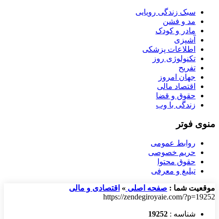
سبک زندگی رویایی
مد و فشن
مادر و کودک
آشپزی
اطلاعات پزشکی
تکنولوژی روز
تفریح
جهان امروز
اقتصاد مالی
حقوق و قضا
زندگی با وب
منوی فوتر
روابط عمومی
حریم خصوصی
حقوق محتوا
تبلیغ و معرفی
موقعیت شما :
صفحه اصلی
»
اقتصادی و مالی
https://zendegiroyaie.com/?p=19252
شناسه :
19252