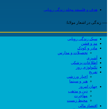
هدف و فلسفه مجله زندگی رویایی
---- زندگی در اشعار مولانا:
سبک زندگی رویایی
مد و فشن
مادر و کودک
تحصیلات و مدارس
آشپزی
اطلاعات پزشکی
تکنولوژی روز
تفریح
اخبار ورزشی
هنر و سینما
جهان امروز
دین و مذهب
مهاجرت
محیط زیست
اقتصاد مالی