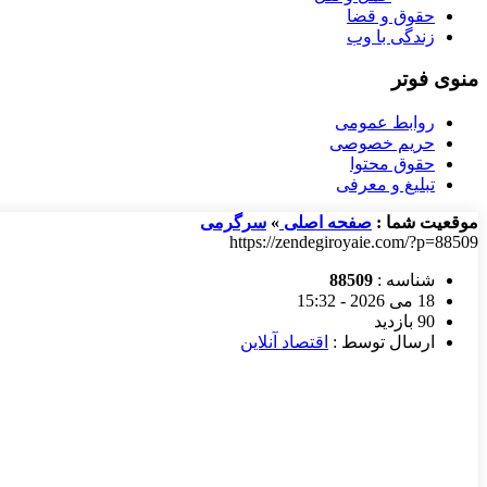
حقوق و قضا
زندگی با وب
منوی فوتر
روابط عمومی
حریم خصوصی
حقوق محتوا
تبلیغ و معرفی
موقعیت شما :
صفحه اصلی
»
سرگرمی
https://zendegiroyaie.com/?p=88509
شناسه :
88509
18 می 2026 - 15:32
90 بازدید
ارسال توسط :
اقتصاد آنلاین