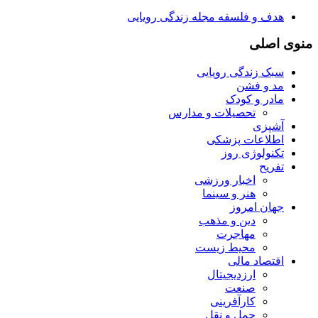
هدف و فلسفه مجله زندگی رویایی
منوی اصلی
سبک زندگی رویایی
مد و فشن
مادر و کودک
تحصیلات و مدارس
آشپزی
اطلاعات پزشکی
تکنولوژی روز
تفریح
اخبار ورزشی
هنر و سینما
جهان امروز
دین و مذهب
مهاجرت
محیط زیست
اقتصاد مالی
ارزدیجیتال
صنعت
کارآفرینی
حمل و نقل