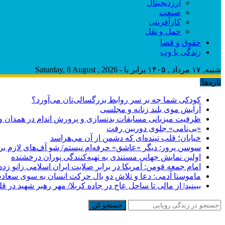
ارزدیجیتال
صنعت
کارآفرینی
حمل و نقل
حقوق و قضا
زندگی با وب
شنبه, ۱۷ مرداد , ۱۴۰۵ برابر با - Saturday, 8 August , 2026
تازه‌ها:
کودکی شما چه بر سر روابط بزرگسالی‌تان می‌آورد؟
آرایش موی بلند زنانه و مجلسی
ظرفیت میزبانی مسابقات بدنسازی و پرورش اندام در همدان وج
«بی‌نامی» جلوی دوربین رفت
خیابان؛ قلب تپنده‌ای که دشمن از آن می‌هراسد
سوسن پرور: دیگر «عاشق» حرفه‌ام نیستم/ شو آف‌های لازم برای ب
اولین نمایش جهانی مستندی به تهیه‌کنندگی پوران درخشنده
امام جمعه فومن: آمریکا در برابر صلابت ایران اسلامی زانو زد
ماموستا آدمی: دعا و تلاش دو بال حرکت انسان به سوی سعا
ببینید| از مالی تا ساحل عاج در جاده کربلا/ مهر رهبر شهید در قل
جستجو کن