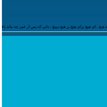
 ، ‌ای هیچ برای هیچ بر هیچ مپیچ ، دانی که پس از عمر چه ماند باقی ، 