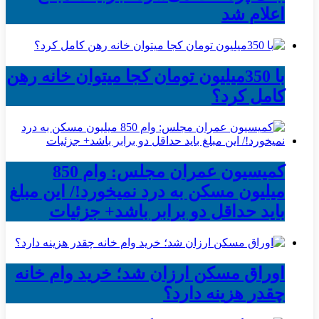
اعلام شد
با 350میلیون تومان کجا میتوان خانه رهن
کامل کرد؟
کمیسیون عمران مجلس: وام 850
میلیون مسکن به درد نمیخورد!/ این مبلغ
باید حداقل دو برابر باشد+ جزئیات
اوراق مسکن ارزان شد؛ خرید وام خانه
چقدر هزینه دارد؟