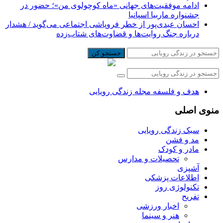
ادامه موفقیت‌های جهانی «ماه کوچولوی من»؛ حضور در
جشنواره ماربیا اسپانیا
احسان عبدی‌پور از خطر فروپاشی اجتماعی می‌گوید / هشدار
درباره جنگ روایت‌ها و قضاوت‌های شتاب‌زده
جستجو کن
هدف و فلسفه مجله زندگی رویایی
منوی اصلی
سبک زندگی رویایی
مد و فشن
مادر و کودک
تحصیلات و مدارس
آشپزی
اطلاعات پزشکی
تکنولوژی روز
تفریح
اخبار ورزشی
هنر و سینما