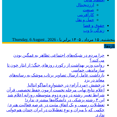
ارزدیجیتال
صنعت
کارآفرینی
حمل و نقل
حقوق و قضا
زندگی با وب
پنجشنبه, ۱۵ مرداد , ۱۴۰۵ برابر با - Thursday, 6 August , 2026
تازه‌ها:
چرا مردم در شبکه‌های اجتماعی تظاهر به غمگین بودن
می‌کنند؟
روایت وزیر بهداشت از رکورد روزهای جنگ؛ از ایثار خون تا
سازماندهی حماسی
بازداشت عامل ارسال تصاویر پرتاب موشک به رسانه‌های
معاند در یزد
درخشش «مرد آرام» در جشنواره ایماگو ایتالیا
اعلام نتایج نهایی مرحله نخست آزمون حفظ تخصصی قرآن
شرایط تغییر رشته در دوره دوم متوسطه روزانه اعلام شد
این ۳ رشته پزشکی در دانشگاه‌ها مشتری ندارد!
تعطیلات رسمی و یک اتفاق مثبت در عرصه فعالیت هنری/
حکمی که با میزان و نوع تعطیلات در ایران چندان هم‌خوانی
ندارد