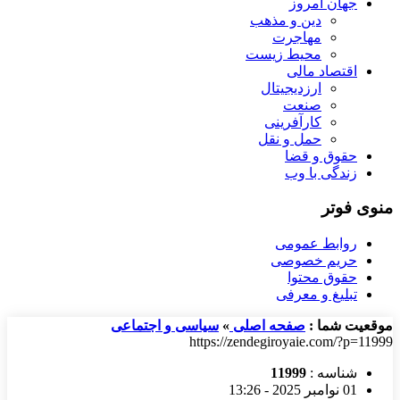
جهان امروز
دین و مذهب
مهاجرت
محیط زیست
اقتصاد مالی
ارزدیجیتال
صنعت
کارآفرینی
حمل و نقل
حقوق و قضا
زندگی با وب
منوی فوتر
روابط عمومی
حریم خصوصی
حقوق محتوا
تبلیغ و معرفی
موقعیت شما :
صفحه اصلی
»
سیاسی و اجتماعی
https://zendegiroyaie.com/?p=11999
شناسه :
11999
01 نوامبر 2025 - 13:26