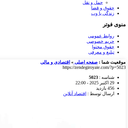
حمل و نقل
حقوق و قضا
زندگی با وب
منوی فوتر
روابط عمومی
حریم خصوصی
حقوق محتوا
تبلیغ و معرفی
موقعیت شما :
صفحه اصلی
»
اقتصادی و مالی
https://zendegiroyaie.com/?p=5023
شناسه :
5023
29 اکتبر 2025 - 22:00
456 بازدید
ارسال توسط :
اقتصاد آنلاین