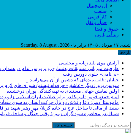
ارزدیجیتال
صنعت
کارآفرینی
حمل و نقل
حقوق و قضا
زندگی با وب
شنبه, ۱۷ مرداد , ۱۴۰۵ برابر با - Saturday, 8 August , 2026
تازه‌ها:
آرایش موی بلند زنانه و مجلسی
ظرفیت میزبانی مسابقات بدنسازی و پرورش اندام در همدان وج
«بی‌نامی» جلوی دوربین رفت
خیابان؛ قلب تپنده‌ای که دشمن از آن می‌هراسد
سوسن پرور: دیگر «عاشق» حرفه‌ام نیستم/ شو آف‌های لازم برای ب
اولین نمایش جهانی مستندی به تهیه‌کنندگی پوران درخشنده
امام جمعه فومن: آمریکا در برابر صلابت ایران اسلامی زانو زد
ماموستا آدمی: دعا و تلاش دو بال حرکت انسان به سوی سعا
ببینید| از مالی تا ساحل عاج در جاده کربلا/ مهر رهبر شهید در قل
شمال در محاصره سوداگران زمین؛ وقتی جنگل و ساحل قربانی
جستجو کن