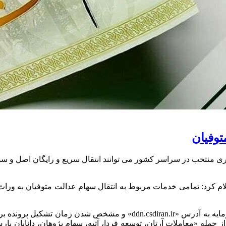
توفیان
وراث متوفیان سهام عدالت بعد از مراجعه به درگاه ذینفعان بازار سرمایه به
 جمله «معاملات آرتان، توسعه فردا، آتیه، سهام پژوهان، دانایان پا