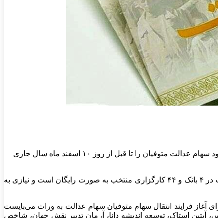
وراث متوفیان سهام عدالت از طریق شعب ۴ بانک و دفاتر ۴۴ کارگزاری منتخب در سراسر کشور می توانند انتقال سریع و رایگان اصل و سود سهام عدالت متوفیان را تا قبل از روز ۱۰ اسفند ماه سال جاری
به گزارش اقتصادآنلاین به نقل از ایسنا، پایگاه خبری بازار سرمایه اعلام کرد: تمامی خدمات مربوط به انتقال سهام عدالت متوفیان به وراث در ۴ بانک و ۴۴ کارگزاری منتخب به صورت رایگان است و نیازی به
 آدرس «ddn.csdiran.ir» و مشخص شدن زمان تشکیل پرونده برای آغاز فرایند انتقال سهام متوفیان سهام عدالت به وراث می‌بایست
رس، آبتین استاک، توسعه اندیشه دانا، آرمان تدبیر نقش جهان، شاخص