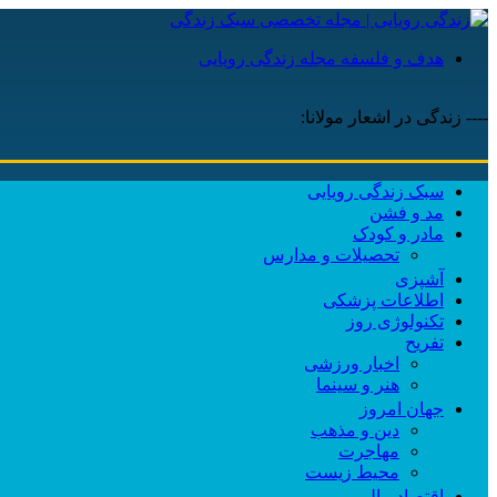
هدف و فلسفه مجله زندگی رویایی
---- زندگی در اشعار مولانا:
سبک زندگی رویایی
مد و فشن
مادر و کودک
تحصیلات و مدارس
آشپزی
اطلاعات پزشکی
تکنولوژی روز
تفریح
اخبار ورزشی
هنر و سینما
جهان امروز
دین و مذهب
مهاجرت
محیط زیست
اقتصاد مالی