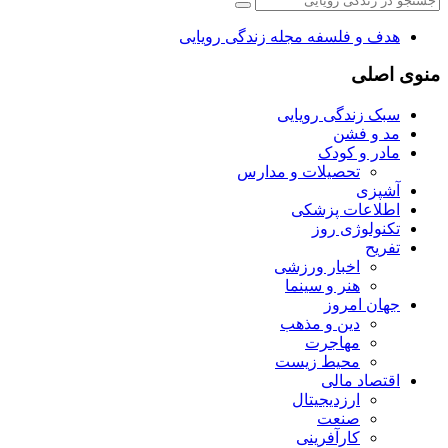
هدف و فلسفه مجله زندگی رویایی
منوی اصلی
سبک زندگی رویایی
مد و فشن
مادر و کودک
تحصیلات و مدارس
آشپزی
اطلاعات پزشکی
تکنولوژی روز
تفریح
اخبار ورزشی
هنر و سینما
جهان امروز
دین و مذهب
مهاجرت
محیط زیست
اقتصاد مالی
ارزدیجیتال
صنعت
کارآفرینی