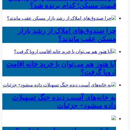
قیمت مسکن؛ کدام برنده شد؟
چرا صندوق‌های املاک از رشد بازار
مسکن عقب ماندند؟
آیا هنوز هم می‌توان با خرید خانه اقامت
اروپا گرفت؟
به خانه‌های آسیب دیده جنگ تسهیلات
داده میشود+ جزئیات