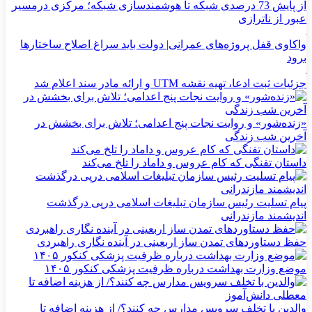
از پایش 73 درصدی شبکه تا هوشمندسازی شبکه؛ مرکزی درمسیر
عبور از ناترازی
واکاوی قفل پروژه‌های عمرانی| دولت باید سراغ اصلاح ساختارها
برود
جزئیات ثبت ادعا، تهیه نقشه UTM و ارائه مادر سند اعلام شد
«زنده‌شور» و روایت نجات پنج اعدامی؛ تلاش برای بخشش در
آخرین شب زندگی
داستان تفنگی که کام عروس و داماد را تلخ می‌کند
پیام تسلیت رئیس سازمان تبلیغات اسلامی درپی درگذشت
اندیشمند مازندرانی
حفظ دستاوردهای تمدن ساز اربعینی در آینده نگاری راهبردی
موضع وزارت بهداشت درباره ظرفیت پزشکی کنکور ۱۴۰۵
والدین با تخلف سرویس مدارس چه کنند؟/ از هزینه اضافه تا