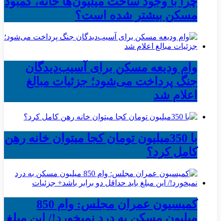
چرا با وجود ساخت میلیون‌ها خانه، کمبود
مسکن بیشتر شده است؟
وام ودیعه مسکن برای آسیب‌دیدگان
جنگ پرداخت می‌شود؛ جزئیات مبالغ
اعلام شد
با 350میلیون تومان کجا میتوان خانه رهن
کامل کرد؟
کمیسیون عمران مجلس: وام 850
میلیون مسکن به درد نمیخورد!/ این مبلغ