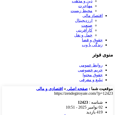
دین و مذهب
مهاجرت
محیط زیست
اقتصاد مالی
ارزدیجیتال
صنعت
کارآفرینی
حمل و نقل
حقوق و قضا
زندگی با وب
منوی فوتر
روابط عمومی
حریم خصوصی
حقوق محتوا
تبلیغ و معرفی
موقعیت شما :
صفحه اصلی
»
اقتصادی و مالی
https://zendegiroyaie.com/?p=12423
شناسه :
12423
02 نوامبر 2025 - 10:51
419 بازدید