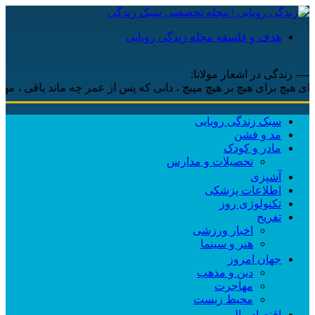
هدف و فلسفه مجله زندگی رویایی
---- زندگی در اشعار مولانا:
 هیچ برای هیچ بر هیچ مپیچ ، دانی که پس از عمر چه ماند باقی ، مهر اس
سبک زندگی رویایی
مد و فشن
مادر و کودک
تحصیلات و مدارس
آشپزی
اطلاعات پزشکی
تکنولوژی روز
تفریح
اخبار ورزشی
هنر و سینما
جهان امروز
دین و مذهب
مهاجرت
محیط زیست
اقتصاد مالی