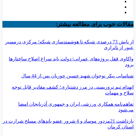
مقالات خوب برای مطالعه بیشتر:
از پایش 73 درصدی شبکه تا هوشمندسازی شبکه؛ مرکزی درمسیر
عبور از ناترازی
واکاوی قفل پروژه‌های عمرانی| دولت باید سراغ اصلاح ساختارها
برود
شناسایی پیکر نوجوان شهید حسین حوریان پس از 44 سال
انهدام تیم تروریستی در مرز دشتیاری؛ کشف مقادیر قابل توجه
سلاح و مهمات
تفاهم‌نامه همکاری ورزشی ایران و جمهوری آذربایجان امضا
می‌شود
بازداشت 21مزدور موساد و 4 شرور عضو باندهای مسلح شرارت در
استان کرمان