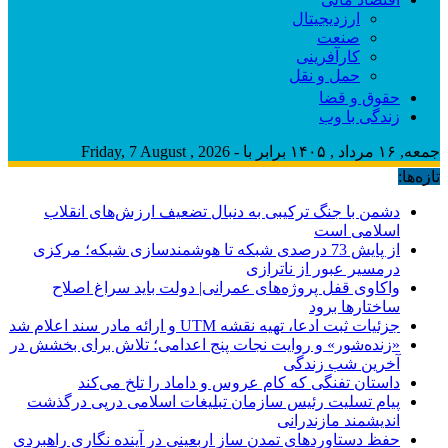
ارزدیجیتال
صنعت
کارآفرینی
حمل و نقل
حقوق و قضا
زندگی با وب
جمعه, ۱۶ مرداد , ۱۴۰۵ برابر با - Friday, 7 August , 2026
تازه‌ها:
دشمن با جنگ ترکیبی به دنبال تضعیف ارزش‌های انقلاب
اسلامی است
از پایش 73 درصدی شبکه تا هوشمندسازی شبکه؛ مرکزی
درمسیر عبور از ناترازی
واکاوی قفل پروژه‌های عمرانی| دولت باید سراغ اصلاح
ساختارها برود
جزئیات ثبت ادعا، تهیه نقشه UTM و ارائه مادر سند اعلام شد
«زنده‌شور» و روایت نجات پنج اعدامی؛ تلاش برای بخشش در
آخرین شب زندگی
داستان تفنگی که کام عروس و داماد را تلخ می‌کند
پیام تسلیت رئیس سازمان تبلیغات اسلامی درپی درگذشت
اندیشمند مازندرانی
حفظ دستاوردهای تمدن ساز اربعینی در آینده نگاری راهبردی