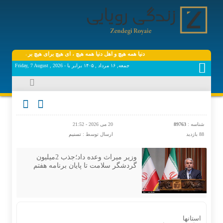
دنیا همه هیچ و اهل دنیا همه هیچ ، ‌ای هیچ برای هیچ بر هیچ مپیچ ، دان
جمعه, ۱۶ مرداد , ۱۴۰۵ برابر با - Friday, 7 August , 2026
شناسه :
89763
20 می 2026 - 21:52
88 بازدید
ارسال توسط :
تسنیم
وزیر میراث وعده داد؛جذب 2میلیون
گردشگر سلامت تا پایان برنامه هفتم
استانها