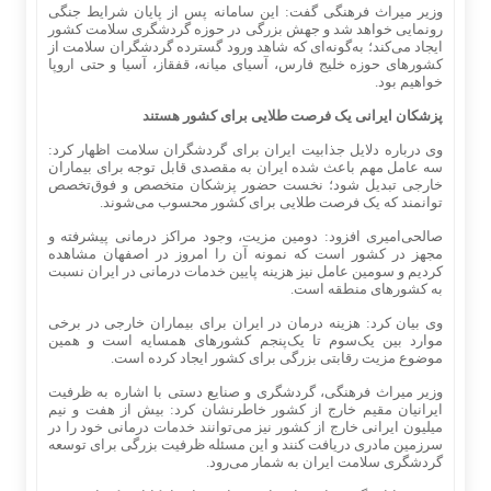
وزیر میراث فرهنگی گفت: این سامانه پس از پایان شرایط جنگی
رونمایی خواهد شد و جهش بزرگی در حوزه گردشگری سلامت کشور
ایجاد می‌کند؛ به‌گونه‌ای که شاهد ورود گسترده گردشگران سلامت از
کشورهای حوزه خلیج فارس، آسیای میانه، قفقاز، آسیا و حتی اروپا
خواهیم بود.
پزشکان ایرانی یک فرصت طلایی برای کشور هستند
وی درباره دلایل جذابیت ایران برای گردشگران سلامت اظهار کرد:
سه عامل مهم باعث شده ایران به مقصدی قابل توجه برای بیماران
خارجی تبدیل شود؛ نخست حضور پزشکان متخصص و فوق‌تخصص
توانمند که یک فرصت طلایی برای کشور محسوب می‌شوند.
صالحی‌امیری افزود: دومین مزیت، وجود مراکز درمانی پیشرفته و
مجهز در کشور است که نمونه آن را امروز در اصفهان مشاهده
کردیم و سومین عامل نیز هزینه پایین خدمات درمانی در ایران نسبت
به کشورهای منطقه است.
وی بیان کرد: هزینه درمان در ایران برای بیماران خارجی در برخی
موارد بین یک‌سوم تا یک‌پنجم کشورهای همسایه است و همین
موضوع مزیت رقابتی بزرگی برای کشور ایجاد کرده است.
وزیر میراث فرهنگی، گردشگری و صنایع دستی با اشاره به ظرفیت
ایرانیان مقیم خارج از کشور خاطرنشان کرد: بیش از هفت و نیم
میلیون ایرانی خارج از کشور نیز می‌توانند خدمات درمانی خود را در
سرزمین مادری دریافت کنند و این مسئله ظرفیت بزرگی برای توسعه
گردشگری سلامت ایران به شمار می‌رود.