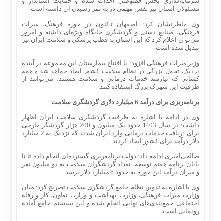
سرمایه‌گذاری بخش خصوصی احداث شده و حمایت استاندار و
مسئولان استان نیز نقش مهمی در به ثمر رسیدن آن داشته است.
وی خاطرنشان کرد: اصفهان تاکنون در حوزه فرهنگ، میراث
فرهنگی، صنایع دستی و گردشگری جایگاه ویژه‌ای داشته و امروز
می‌توان اعلام کرد که این استان به قطب پزشکی و سلامت ایران نیز
تبدیل شده است.
وزیر میراث فرهنگی افزود: با افتتاح بیمارستان این مجموعه در آینده
نزدیک، تحول بزرگی در نظام سلامت کشور ایجاد خواهد شد و همه
کسانی که نیازمند خدمات درمانی و سلامت هستند، می‌توانند از
ظرفیت این شهرک بزرگ استفاده کنند.
برنامه‌ریزی برای درآمد 6 میلیارد دلاری گردشگری سلامت
وی در ادامه با اشاره به ظرفیت گردشگری سلامت ایران اظهار
داشت: در سال 1403 حدود یک میلیون و 200 هزار گردشگر خارجی
برای دریافت خدمات درمانی وارد ایران شدند که نزدیک به 2 میلیارد
دلار درآمد برای کشور ایجاد کردند.
صالحی‌امیری ادامه داد: دولت برنامه‌ریزی گسترده‌ای انجام داده تا تا
پایان برنامه هفتم توسعه، تعداد گردشگران سلامت به دو میلیون نفر
و میزان درآمد این حوزه به حدود 6 میلیارد دلار برسد.
وی با اشاره به تدوین نظام جامع گردشگری سلامت تصریح کرد: میان
وزارت میراث فرهنگی، وزارت بهداشت و وزارت تعاون، کار و رفاه
اجتماعی جمع‌بندی‌های نهایی انجام شده و این سیستم جامع آماده
رونمایی است.