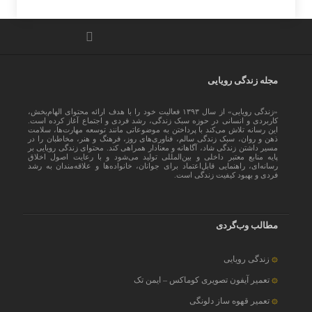
مجله زندگی رویایی
«زندگی رویایی» از سال ۱۳۹۳ فعالیت خود را با هدف ارائه محتوای الهام‌بخش،
کاربردی و انسانی در حوزه سبک زندگی، رشد فردی و اجتماع آغاز کرده است.
این رسانه تلاش می‌کند با پرداختن به موضوعاتی مانند توسعه مهارت‌ها، سلامت
ذهن و روان، سبک زندگی سالم، فناوری‌های روز، فرهنگ و هنر، مخاطبان را در
مسیر داشتن زندگی شاد، آگاهانه و معنادار همراهی کند. محتوای زندگی رویایی بر
پایه منابع معتبر داخلی و بین‌المللی تولید می‌شود و با رعایت اصول اخلاق
رسانه‌ای، راهنمایی قابل‌اعتماد برای جوانان، خانواده‌ها و علاقه‌مندان به رشد
فردی و بهبود کیفیت زندگی است.
مطالب وب‌گردی
زندگی رویایی
تعمیر آیفون تصویری کوماکس – ایمن تک
تعمیر قهوه ساز دلونگی