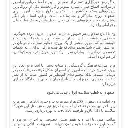
به گزارش خبرگزاری تسنیم از اصفهان، سیدرضا صالحی‌امیری امروز
در مراسم افتتاح هتل 5 ستاره سیزنز و فاز نخست یکی از بزرگ‌ترین
شهرک‌های سلامت کشور در اصفهان اظهار داشت: امروز برای
اصفهان روزی ماندگار و به‌یادماندنی است و این استان بار دیگر
نشان داد که در حوزه‌های مختلف توان تبدیل شدن به یک قطب ملی
و فراملی را دارد.
وی با ابلاغ سلام رئیس‌جمهور به مردم اصفهان افزود: مردم خونگرم،
صمیمی و بافضیلت این استان شایسته بهترین خدمات هستند و
خوشحالیم که امروز بخشی از یک پروژه عظیم سلامت و درمان در
این شهر افتتاح شد؛ مجموعه‌ای که ظرفیت بزرگی برای ارائه خدمات
تخصصی درمانی به بیماران سراسر کشور، به‌ویژه در حوزه کودکان،
فراهم کرده است.
وزیر میراث فرهنگی، گردشگری و صنایع دستی با اشاره به ابعاد این
پروژه تصریح کرد: آنچه امروز در اصفهان شکل گرفته صرفاً یک مرکز
درمانی نیست، بلکه مجموعه‌ای کم‌نظیر در کشور است که از نظر
کیفیت، معماری، تجهیزات و استانداردهای درمانی در جایگاه ممتازی
قرار دارد.
ا
صفهان به قطب سلامت ایران تبدیل می‌شود
وی ادامه داد: بیش از 200 هزار مترمربع بنا و حدود 280 هزار مترمربع
زیربنا در این مجموعه فعال است و امروز نیز بخش هتل این شهرک
سلامت با 125 اتاق و ظرفیت 320 تخت به بهره‌برداری رسید.
صالحی‌امیری با اشاره به نقش بخش خصوصی در اجرای این پروژه
گفت: این مجموعه عظیم بدون دریافت تسهیلات بانکی و تنها با