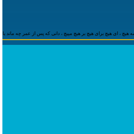
 ‌ای هیچ برای هیچ بر هیچ مپیچ ، دانی که پس از عمر چه ماند باقی ، م