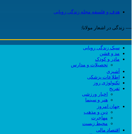
هدف و فلسفه مجله زندگی رویایی
---- زندگی در اشعار مولانا:
سبک زندگی رویایی
مد و فشن
مادر و کودک
تحصیلات و مدارس
آشپزی
اطلاعات پزشکی
تکنولوژی روز
تفریح
اخبار ورزشی
هنر و سینما
جهان امروز
دین و مذهب
مهاجرت
محیط زیست
اقتصاد مالی