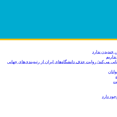
 خندیدن ندارد
نداریم
انان
ت
ود دارد