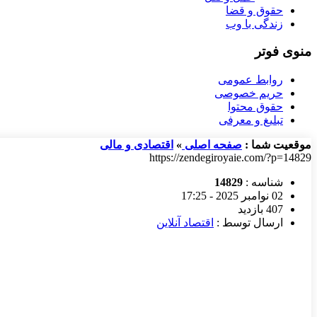
حقوق و قضا
زندگی با وب
منوی فوتر
روابط عمومی
حریم خصوصی
حقوق محتوا
تبلیغ و معرفی
موقعیت شما :
صفحه اصلی
»
اقتصادی و مالی
https://zendegiroyaie.com/?p=14829
شناسه :
14829
02 نوامبر 2025 - 17:25
407 بازدید
ارسال توسط :
اقتصاد آنلاین