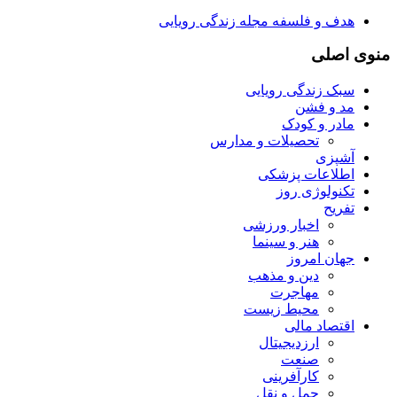
هدف و فلسفه مجله زندگی رویایی
منوی اصلی
سبک زندگی رویایی
مد و فشن
مادر و کودک
تحصیلات و مدارس
آشپزی
اطلاعات پزشکی
تکنولوژی روز
تفریح
اخبار ورزشی
هنر و سینما
جهان امروز
دین و مذهب
مهاجرت
محیط زیست
اقتصاد مالی
ارزدیجیتال
صنعت
کارآفرینی
حمل و نقل