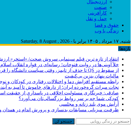
ارزدیجیتال
صنعت
کارآفرینی
حمل و نقل
حقوق و قضا
زندگی با وب
شنبه, ۱۷ مرداد , ۱۴۰۵ برابر با - Saturday, 8 August , 2026
تازه‌ها:
انتقاد از تازه ترین فبلم سینمایی سروش صحت/ «استخر» ارزش
خلأ آوینی‌ها در روایت فتوحات؛ رسانه‌ای در قواره انقلاب اسلام 
از سقوط در QS تا حذف از تایمز، وقتی سیاست دانشگاه را قربانی می‌کند/ روایت حذف دانشگاه‌های ایران از رتبه‌بندی‌های جهانی
مالیات پنهان بنزین بی‌کیفیت
رابطه مستقیم افزایش دما و اختلالات رفتاری در کودکان و نوجو
نجات میراث گره‌خورده ایران؛ از دارهای خاموش تا امید به آینده
صادقی: خبرنگاری مسئولیت اخلاقی در پاسداری از حقیقت اس
کودکی شما چه بر سر روابط بزرگسالی‌تان می‌آورد؟
آرایش موی بلند زنانه و مجلسی
ظرفیت میزبانی مسابقات بدنسازی و پرورش اندام در همدان وج
جستجو کن