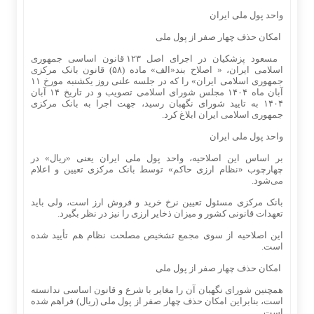
واحد پول ملی ایران
امکان حذف چهار صفر از پول ملی
مسعود پزشکیان در اجرای اصل ۱۲۳ قانون اساسی جمهوری
اسلامی ایران، « اصلاح بند«الف» ماده (۵۸) قانون بانک مرکزی
جمهوری اسلامی ایران» را که در جلسه علنی روز یکشنبه مورخ ۱۱
آبان ماه ۱۴۰۴ مجلس شورای اسلامی تصویب و در تاریخ ۱۴ آبان
۱۴۰۴ به تایید شورای نگهبان رسید، جهت اجرا به بانک مرکزی
جمهوری اسلامی ایران ابلاغ کرد.
واحد پول ملی ایران
بر اساس این اصلاحیه، واحد پول ملی ایران یعنی «ریال» در
چهارچوب «نظام ارزی حاکم» توسط بانک مرکزی تعیین و اعلام
می‌شود.
بانک مرکزی مسئول تعیین نرخ خرید و فروش ارز است، ولی باید
تعهدات قانونی کشور و میزان ذخایر ارزی را نیز در نظر بگیرد.
این اصلاحیه از سوی مجمع تشخیص مصلحت نظام هم تأیید شده
است.
امکان حذف چهار صفر از پول ملی
همچنین شورای نگهبان آن را مغایر با شرع و قانون اساسی ندانسته
است، بنابراین امکان حذف چهار صفر از پول ملی (ریال) فراهم شده
است.