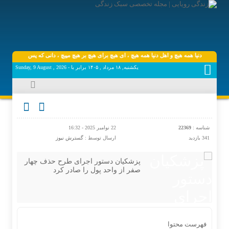
دنیا همه هیچ و اهل دنیا همه هیچ ، ‌ای هیچ برای هیچ بر هیچ مپیچ ، دانی که پس از عمر چه ماند
یکشنبه, ۱۸ مرداد , ۱۴۰۵ برابر با - Sunday, 9 August , 2026
شناسه :
22369
22 نوامبر 2025 - 16:32
341 بازدید
ارسال توسط :
گسترش نیوز
پزشکیان دستور اجرای طرح حذف چهار
صفر از واحد پول را صادر کرد
فهرست محتوا