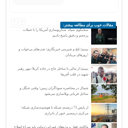
مقالات خوب برای مطالعه بیشتر:
سخنگوی سپاه: سناریوسازی آمریکا را با حملات
پرحجم‌‌ و دقیق‌ پاسخ دادیم
ببینید| تلخ و شیرینی خبرنگاری/‌ شب‌های بی‌خواب و
روزهای بی‌پایان!
ببینید| از مالی تا ساحل عاج در جاده کربلا/ مهر رهبر
شهید در قلب آفریقا
شمال در محاصره سوداگران زمین؛ وقتی جنگل و
ساحل قربانی ویلاسازی می‌شود
از پایش 73 درصدی شبکه تا هوشمندسازی شبکه؛
مرکزی درمسیر عبور از ناترازی
واکاوی قفل پروژه‌های عمرانی| دولت باید سراغ اصلاح