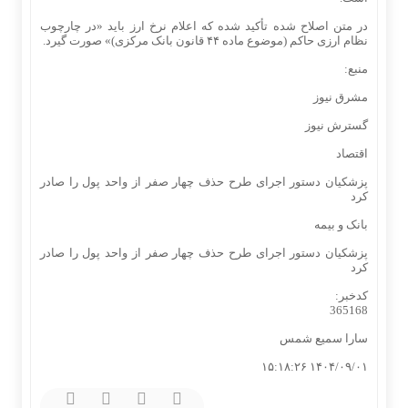
در متن اصلاح شده تأکید شده که اعلام نرخ ارز باید «در چارچوب
نظام ارزی حاکم (موضوع ماده ۴۴ قانون بانک مرکزی)» صورت گیرد.
منبع:
مشرق نیوز
گسترش نیوز
اقتصاد
پزشکیان دستور اجرای طرح حذف چهار صفر از واحد پول را صادر
کرد
بانک و بیمه
پزشکیان دستور اجرای طرح حذف چهار صفر از واحد پول را صادر
کرد
کدخبر:
365168
سارا سمیع شمس
۱۴۰۴/۰۹/۰۱ ۱۵:۱۸:۲۶