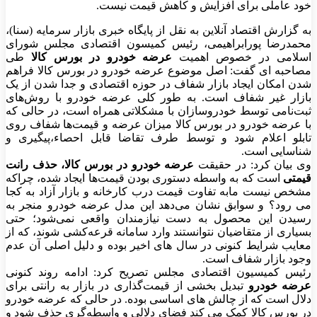
خود عاملی برای افزایش و کاهش قیمت نیست.
به گزارش اقتصاد آنلاین به نقل از پایگاه خبری بازار سرمایه (سنا)،
محمدرضا پورابراهیمی، رئیس کمیسون اقتصادی مجلس شورای
اسلامی در خصوص اهمیت
عرضه خودرو در بورس کالا
طی
مصاحبه ای گفت: اصل موضوع عرضه خودرو در بورس کالا فراهم
شدن امکان ایجاد بازار شفاف در حوزه اقتصادی و جدا شدن از یک
بازار غیر شفاف است. به طور کلی عرضه خودرو با روش‌های
ثبت‌نامی توسط خودروسازان با مشکلاتی همراه است، در حالی که
با عرضه خودرو در بورس کالا میزان عرضه و قیمت‌ها شفاف روی
تابلو اعلام شود و توسط طرف تقاضا قابل احصاء،پیگیری و
شناسایی است.
وی بیان کرد: در حقیقت
عرضه خودرو در بورس کالا، حذف رانت
قیمتی
است که به واسطه دستوری بودن قیمت‌ها ایجاد شده، چراکه
مشخص نیست مابه تفاوت قیمت درب کارخانه و بازار آزاد به کجا
می رود؟ و سوابق نشان می‌دهد این مدل عرضه خودرو منجر به
رسیدن این محصول به دست نیازمندان واقعی نمی‌شود؛ حتی
بسیاری از متقاضیان نتوانستند وارد سامانه قرعه‌کشی شوند، که از
معایب شرایط کنونی در سال های اخیر بوده و دلیل اصلی آن عدم
وجود بازار شفاف است.
رئیس کمیسیون اقتصادی مجلس تصریح کرد: ادامه روند کنونی
عرضه خودرو
تبدیل بخشی از قیمت‌گذاری در بازار به رانتی برای
دلال است که از چالش های اساسی بوده. در حالی که عرضه خودرو
در بورس کالا کمک می کند فضای دلالی و واسطه‌گری حذف شود و