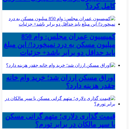
کامل کرد؟
کمیسیون عمران مجلس: وام 850
میلیون مسکن به درد نمیخورد!/ این مبلغ
باید حداقل دو برابر باشد+ جزئیات
اوراق مسکن ارزان شد؛ خرید وام خانه
چقدر هزینه دارد؟
قیمت گذاری دلاری؛ متهم گرانی مسکن
یا سپر مالکان در برابر تورم؟