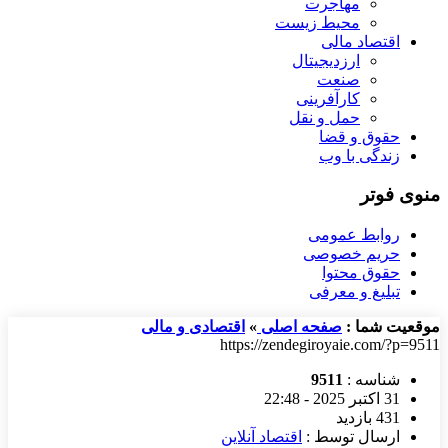
مهاجرت
محیط زیست
اقتصاد مالی
ارزدیجیتال
صنعت
کارآفرینی
حمل و نقل
حقوق و قضا
زندگی با وب
منوی فوتر
روابط عمومی
حریم خصوصی
حقوق محتوا
تبلیغ و معرفی
موقعیت شما :
صفحه اصلی
»
اقتصادی و مالی
https://zendegiroyaie.com/?p=9511
شناسه :
9511
31 اکتبر 2025 - 22:48
431 بازدید
ارسال توسط :
اقتصاد آنلاین