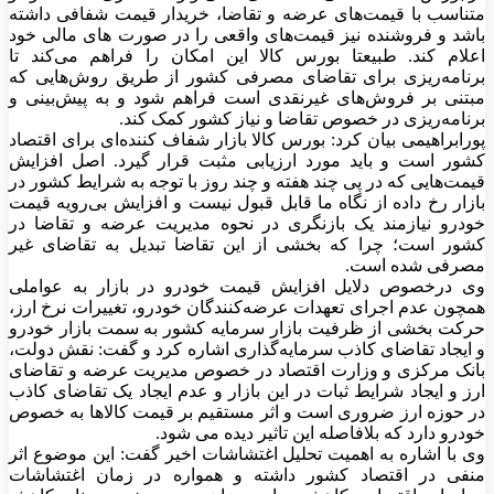
متناسب با قیمت‌های عرضه و تقاضا، خریدار قیمت شفافی داشته
باشد و فروشنده نیز قیمت‌های واقعی را در صورت های مالی خود
اعلام کند. طبیعتا بورس کالا این امکان را فراهم می‌کند تا
برنامه‌ریزی برای تقاضای مصرفی کشور از طریق روش‌هایی که
مبتنی بر فروش‌های غیرنقدی است فراهم شود و به پیش‌بینی و
برنامه‌ریزی در خصوص تقاضا و نیاز کشور کمک کند.
پورابراهیمی بیان کرد: بورس کالا بازار شفاف کننده‌ای برای اقتصاد
کشور است و باید مورد ارزیابی مثبت قرار گیرد. اصل افزایش
قیمت‌هایی که در پی چند هفته و چند روز با توجه به شرایط کشور در
بازار رخ داده از نگاه ما قابل قبول نیست و افزایش بی‌رویه قیمت
خودرو نیازمند یک بازنگری در نحوه مدیریت عرضه و تقاضا در
کشور است؛ چرا که بخشی از این تقاضا تبدیل به تقاضای غیر
مصرفی شده است.
وی درخصوص دلایل افزایش قیمت خودرو در بازار به عواملی
همچون عدم اجرای تعهدات عرضه‌کنندگان خودرو، تغییرات نرخ ارز،
حرکت بخشی از ظرفیت بازار سرمایه کشور به سمت بازار خودرو
و ایجاد تقاضای کاذب سرمایه‌گذاری اشاره کرد و گفت: نقش دولت،
بانک مرکزی و وزارت اقتصاد در خصوص مدیریت عرضه و تقاضای
ارز و ایجاد شرایط ثبات در این بازار و عدم ایجاد یک تقاضای کاذب
در حوزه ارز ضروری است و اثر مستقیم بر قیمت کالاها به خصوص
خودرو دارد که بلافاصله این تاثیر دیده می شود.
وی با اشاره به اهمیت تحلیل اغتشاشات اخیر گفت: این موضوع اثر
منفی در اقتصاد کشور داشته و همواره در زمان اغتشاشات