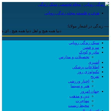
هدف و فلسفه مجله زندگی رویایی
---- زندگی در اشعار مولانا:
دنیا همه هیچ و اهل دنیا همه هیچ ، ‌ای هیچ برا
سبک زندگی رویایی
مد و فشن
مادر و کودک
تحصیلات و مدارس
آشپزی
اطلاعات پزشکی
تکنولوژی روز
تفریح
اخبار ورزشی
هنر و سینما
جهان امروز
دین و مذهب
مهاجرت
محیط زیست
اقتصاد مالی