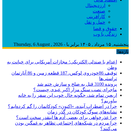
ارزدیجیتال
صنعت
کارآفرینی
حمل و نقل
حقوق و قضا
زندگی با وب
پنجشنبه, ۱۵ مرداد , ۱۴۰۵ برابر با - Thursday, 6 August , 2026
تازه‌ها:
اعدام با صندلی الکتریکی؛ مجازات آمریکایی برای خیانت به
وطن
توقیف 86خودروی لوکس، 187 قطعه زمین و 86 آپارتمان
تراستی‌ها
پرونده 3100 قتل به صلح و سازش ختم شد
ماجرای نصب سنگ مزار اکبر عبدی چیست؟
اربعین تمام شد، چگونه حال خوب این سفر را به خانه
بیاوریم؟
چرا در اضطرابِ آینده، «اکنونِ» کودکانمان را گم کرده‌ایم؟
نشانه‌های سوگ کودکان در گذر زمان
چرا عذرخواهی برای بعضی آدم ها اینقدر سخت است؟
چرا مردم در شبکه‌های اجتماعی تظاهر به غمگین بودن
می‌کنند؟