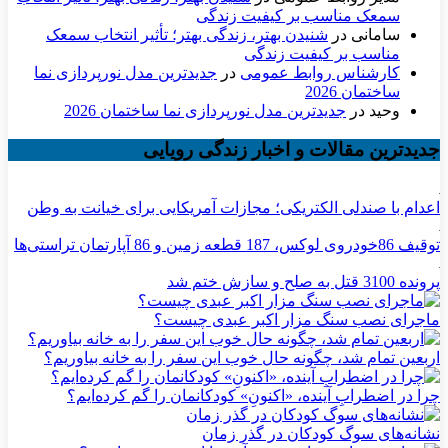
سمعک مناسب بر کیفیت زندگی
سامانی
در
شنیدن بهتر، زندگی بهتر؛ تأثیر انتخاب سمعک
مناسب بر کیفیت زندگی
کارشناس روابط عمومی
در
جدیدترین مدل نورپردازی نما
ساختمان 2026
وحید
در
جدیدترین مدل نورپردازی نما ساختمان 2026
جدیدترین مقالات و اخبار زندگی رویایی
اعدام با صندلی الکتریکی؛ مجازات آمریکایی برای خیانت به وطن
توقیف 86خودروی لوکس، 187 قطعه زمین و 86 آپارتمان تراستی‌ها
پرونده 3100 قتل به صلح و سازش ختم شد
ماجرای نصب سنگ مزار اکبر عبدی چیست؟
اربعین تمام شد، چگونه حال خوب این سفر را به خانه بیاوریم؟
چرا در اضطرابِ آینده، «اکنونِ» کودکانمان را گم کرده‌ایم؟
نشانه‌های سوگ کودکان در گذر زمان