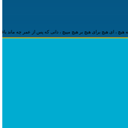
‌ای هیچ برای هیچ بر هیچ مپیچ ، دانی که پس از عمر چه ماند باقی ، مه