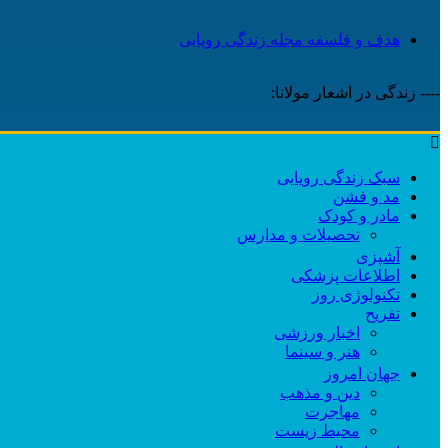
هدف و فلسفه مجله زندگی رویایی
---- زندگی در اشعار مولانا:
سبک زندگی رویایی
مد و فشن
مادر و کودک
تحصیلات و مدارس
آشپزی
اطلاعات پزشکی
تکنولوژی روز
تفریح
اخبار ورزشی
هنر و سینما
جهان امروز
دین و مذهب
مهاجرت
محیط زیست