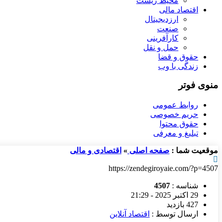
محیط زیست
اقتصاد مالی
ارزدیجیتال
صنعت
کارآفرینی
حمل و نقل
حقوق و قضا
زندگی با وب
منوی فوتر
روابط عمومی
حریم خصوصی
حقوق محتوا
تبلیغ و معرفی
موقعیت شما :
صفحه اصلی
»
اقتصادی و مالی
https://zendegiroyaie.com/?p=4507
شناسه :
4507
29 اکتبر 2025 - 21:29
427 بازدید
ارسال توسط :
اقتصاد آنلاین