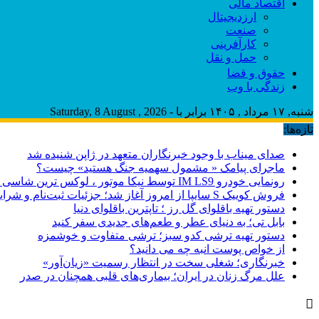
اقتصاد مالی
ارزدیجیتال
صنعت
کارآفرینی
حمل و نقل
حقوق و قضا
زندگی با وب
شنبه, ۱۷ مرداد , ۱۴۰۵ برابر با - Saturday, 8 August , 2026
تازه‌ها:
صدای میناب با وجود خبرنگاران متعهد در ژاپن شنیده شد
ماجرای پیامک « مشمول سهمیه جنگ هستید» چیست؟
رونمایی خودرو IM LS9 توسط نیکا موتور ، لوکس ترین شاسی بلند EREV در ایران
فروش کوییک S سایپا از امروز آغاز شد؛ جزئیات ثبت‌نام و شرایط
دستور تهیه باقلوای گل رز ؛ تاپترین باقلوای دنیا
بابل تی؛ به دنیای عطر و طعم‌های جدیدی سفر کنید
دستور تهیه ترشی کدو سبز؛ ترشی متفاوت و خوشمزه
از خواص پوست انبه چه می دانید؟
خبرنگاری؛ شغلی سخت در انتظار رسمیت «زیان‌آور»
علل مرگ زنان در ایران؛ بیماری‌های قلبی همچنان در صدر