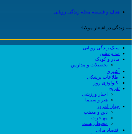
هدف و فلسفه مجله زندگی رویایی
---- زندگی در اشعار مولانا:
سبک زندگی رویایی
مد و فشن
مادر و کودک
تحصیلات و مدارس
آشپزی
اطلاعات پزشکی
تکنولوژی روز
تفریح
اخبار ورزشی
هنر و سینما
جهان امروز
دین و مذهب
مهاجرت
محیط زیست
اقتصاد مالی