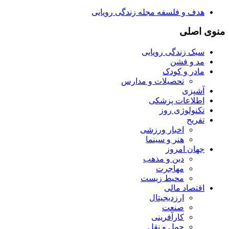
هدف و فلسفه مجله زندگی رویایی
منوی اصلی
سبک زندگی رویایی
مد و فشن
مادر و کودک
تحصیلات و مدارس
آشپزی
اطلاعات پزشکی
تکنولوژی روز
تفریح
اخبار ورزشی
هنر و سینما
جهان امروز
دین و مذهب
مهاجرت
محیط زیست
اقتصاد مالی
ارزدیجیتال
صنعت
کارآفرینی
حمل و نقل