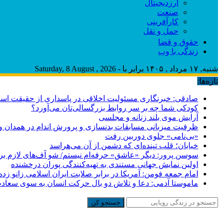
ارزدیجیتال
صنعت
کارآفرینی
حمل و نقل
حقوق و قضا
زندگی با وب
شنبه, ۱۷ مرداد , ۱۴۰۵ برابر با - Saturday, 8 August , 2026
تازه‌ها:
صادقی: خبرنگاری مسئولیت اخلاقی در پاسداری از حقیقت اس
کودکی شما چه بر سر روابط بزرگسالی‌تان می‌آورد؟
آرایش موی بلند زنانه و مجلسی
ظرفیت میزبانی مسابقات بدنسازی و پرورش اندام در همدان وج
«بی‌نامی» جلوی دوربین رفت
خیابان؛ قلب تپنده‌ای که دشمن از آن می‌هراسد
سوسن پرور: دیگر «عاشق» حرفه‌ام نیستم/ شو آف‌های لازم برای ب
اولین نمایش جهانی مستندی به تهیه‌کنندگی پوران درخشنده
امام جمعه فومن: آمریکا در برابر صلابت ایران اسلامی زانو زد
ماموستا آدمی: دعا و تلاش دو بال حرکت انسان به سوی سعا
جستجو کن