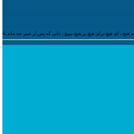
 ‌ای هیچ برای هیچ بر هیچ مپیچ ، دانی که پس از عمر چه ماند باقی ، م