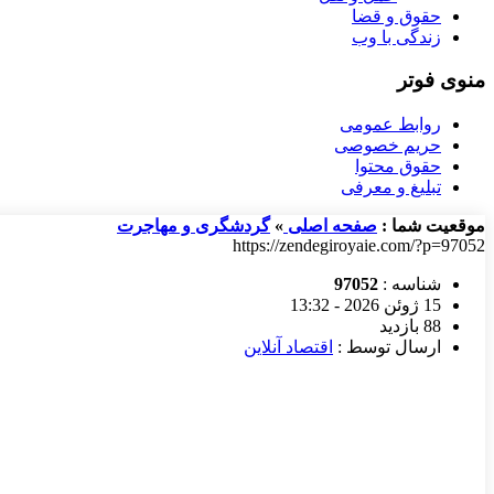
حقوق و قضا
زندگی با وب
منوی فوتر
روابط عمومی
حریم خصوصی
حقوق محتوا
تبلیغ و معرفی
موقعیت شما :
صفحه اصلی
»
گردشگری و مهاجرت
https://zendegiroyaie.com/?p=97052
شناسه :
97052
15 ژوئن 2026 - 13:32
88 بازدید
ارسال توسط :
اقتصاد آنلاین