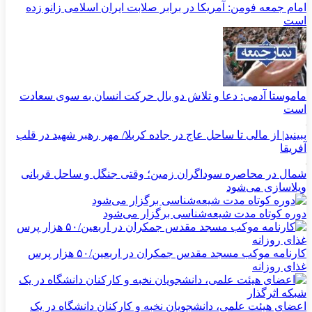
امام جمعه فومن: آمریکا در برابر صلابت ایران اسلامی زانو زده
است
ماموستا آدمی: دعا و تلاش دو بال حرکت انسان به سوی سعادت
است
ببینید| از مالی تا ساحل عاج در جاده کربلا/ مهر رهبر شهید در قلب
آفریقا
شمال در محاصره سوداگران زمین؛ وقتی جنگل و ساحل قربانی
ویلاسازی می‌شود
دوره کوتاه مدت شیعه‌شناسی برگزار می‌شود
کارنامه موکب مسجد مقدس جمکران در اربعین/۵۰ هزار پرس
غذای روزانه
اعضای هیئت علمی، دانشجویان نخبه و کارکنان دانشگاه در یک