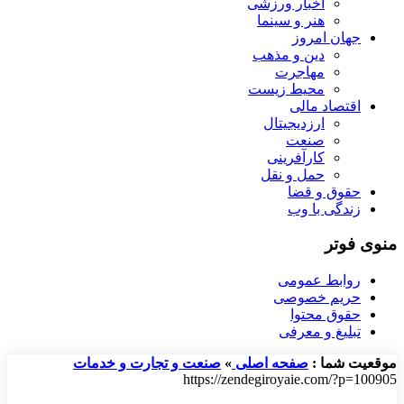
اخبار ورزشی
هنر و سینما
جهان امروز
دین و مذهب
مهاجرت
محیط زیست
اقتصاد مالی
ارزدیجیتال
صنعت
کارآفرینی
حمل و نقل
حقوق و قضا
زندگی با وب
منوی فوتر
روابط عمومی
حریم خصوصی
حقوق محتوا
تبلیغ و معرفی
موقعیت شما :
صفحه اصلی
»
صنعت و تجارت و خدمات
https://zendegiroyaie.com/?p=100905