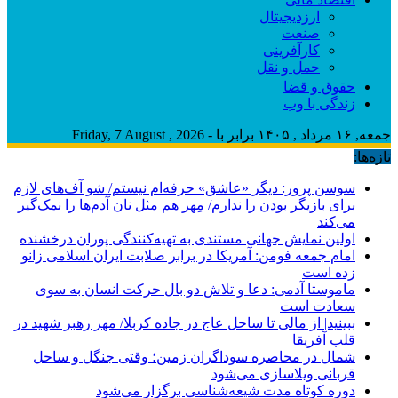
ارزدیجیتال
صنعت
کارآفرینی
حمل و نقل
حقوق و قضا
زندگی با وب
جمعه, ۱۶ مرداد , ۱۴۰۵ برابر با - Friday, 7 August , 2026
تازه‌ها:
سوسن پرور: دیگر «عاشق» حرفه‌ام نیستم/ شو آف‌های لازم
برای بازیگر بودن را ندارم/ مِهر هم مثل نان آدم‌ها را نمک‌گیر
می‌کند
اولین نمایش جهانی مستندی به تهیه‌کنندگی پوران درخشنده
امام جمعه فومن: آمریکا در برابر صلابت ایران اسلامی زانو
زده است
ماموستا آدمی: دعا و تلاش دو بال حرکت انسان به سوی
سعادت است
ببینید| از مالی تا ساحل عاج در جاده کربلا/ مهر رهبر شهید در
قلب آفریقا
شمال در محاصره سوداگران زمین؛ وقتی جنگل و ساحل
قربانی ویلاسازی می‌شود
دوره کوتاه مدت شیعه‌شناسی برگزار می‌شود