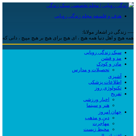
هدف و فلسفه مجله زندگی رویایی
---- زندگی در اشعار مولانا:
یچ و اهل دنیا همه هیچ ، ‌ای هیچ برای هیچ بر هیچ مپیچ ، دانی که پس 
سبک زندگی رویایی
مد و فشن
مادر و کودک
تحصیلات و مدارس
آشپزی
اطلاعات پزشکی
تکنولوژی روز
تفریح
اخبار ورزشی
هنر و سینما
جهان امروز
دین و مذهب
مهاجرت
محیط زیست
اقتصاد مالی