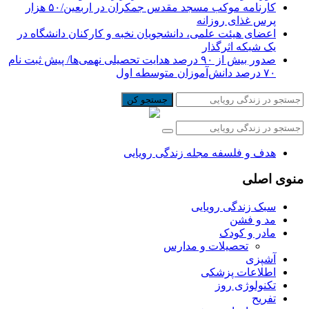
کارنامه موکب مسجد مقدس جمکران در اربعین/۵۰ هزار
پرس غذای روزانه
اعضای هیئت علمی، دانشجویان نخبه و کارکنان دانشگاه در
یک شبکه‌ اثرگذار
صدور بیش از ۹۰ درصد هدایت تحصیلی نهمی‌ها/ پیش ثبت نام
۷۰ درصد دانش‌آموزان متوسطه اول
جستجو کن
هدف و فلسفه مجله زندگی رویایی
منوی اصلی
سبک زندگی رویایی
مد و فشن
مادر و کودک
تحصیلات و مدارس
آشپزی
اطلاعات پزشکی
تکنولوژی روز
تفریح