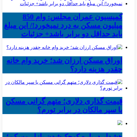
کمیسیون عمران مجلس: وام 850
میلیون مسکن به درد نمیخورد!/ این مبلغ
باید حداقل دو برابر باشد+ جزئیات
اوراق مسکن ارزان شد؛ خرید وام خانه
چقدر هزینه دارد؟
قیمت گذاری دلاری؛ متهم گرانی مسکن
یا سپر مالکان در برابر تورم؟
هشدار درباره کوچک‌شدن بازار مسکن؛