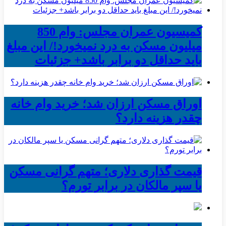
کمیسیون عمران مجلس: وام 850
میلیون مسکن به درد نمیخورد!/ این مبلغ
باید حداقل دو برابر باشد+ جزئیات
اوراق مسکن ارزان شد؛ خرید وام خانه
چقدر هزینه دارد؟
قیمت گذاری دلاری؛ متهم گرانی مسکن
یا سپر مالکان در برابر تورم؟