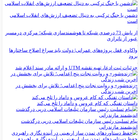
دشمن با جنگ ترکیبی به دنبال تضعیف ارزش‌های انقلاب اسلامی
است
از پایش 73 درصدی شبکه تا هوشمندسازی شبکه؛ مرکزی درمسیر
عبور از ناترازی
واکاوی قفل پروژه‌های عمرانی| دولت باید سراغ اصلاح ساختارها
برود
جزئیات ثبت ادعا، تهیه نقشه UTM و ارائه مادر سند اعلام شد
«زنده‌شور» و روایت نجات پنج اعدامی؛ تلاش برای بخشش در
آخرین شب زندگی
داستان تفنگی که کام عروس و داماد را تلخ می‌کند
پیام تسلیت رئیس سازمان تبلیغات اسلامی درپی درگذشت
اندیشمند مازندرانی
حفظ دستاوردهای تمدن ساز اربعینی در آینده نگاری راهبردی