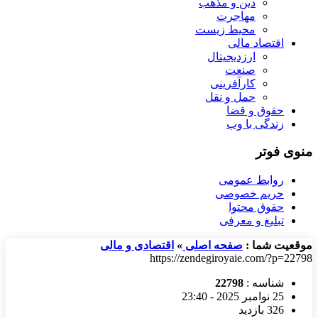
دین و مذهب
مهاجرت
محیط زیست
اقتصاد مالی
ارزدیجیتال
صنعت
کارآفرینی
حمل و نقل
حقوق و قضا
زندگی با وب
منوی فوتر
روابط عمومی
حریم خصوصی
حقوق محتوا
تبلیغ و معرفی
موقعیت شما :
صفحه اصلی
»
اقتصادی و مالی
https://zendegiroyaie.com/?p=22798
شناسه :
22798
25 نوامبر 2025 - 23:40
326 بازدید