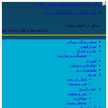
هدف و فلسفه مجله زندگی رویایی
---- زندگی در اشعار مولانا:
دنیا همه هیچ و اهل دنیا همه هیچ ، ‌
سبک زندگی رویایی
مد و فشن
مادر و کودک
تحصیلات و مدارس
آشپزی
اطلاعات پزشکی
تکنولوژی روز
تفریح
اخبار ورزشی
هنر و سینما
جهان امروز
دین و مذهب
مهاجرت
محیط زیست
اقتصاد مالی