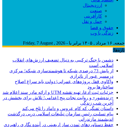
ارزدیجیتال
صنعت
کارآفرینی
حمل و نقل
حقوق و قضا
زندگی با وب
جمعه, ۱۶ مرداد , ۱۴۰۵ برابر با - Friday, 7 August , 2026
تازه‌ها:
دشمن با جنگ ترکیبی به دنبال تضعیف ارزش‌های انقلاب
اسلامی است
از پایش 73 درصدی شبکه تا هوشمندسازی شبکه؛ مرکزی
درمسیر عبور از ناترازی
واکاوی قفل پروژه‌های عمرانی| دولت باید سراغ اصلاح
ساختارها برود
جزئیات ثبت ادعا، تهیه نقشه UTM و ارائه مادر سند اعلام شد
«زنده‌شور» و روایت نجات پنج اعدامی؛ تلاش برای بخشش در
آخرین شب زندگی
داستان تفنگی که کام عروس و داماد را تلخ می‌کند
پیام تسلیت رئیس سازمان تبلیغات اسلامی درپی درگذشت
اندیشمند مازندرانی
حفظ دستاوردهای تمدن ساز اربعینی در آینده نگاری راهبردی