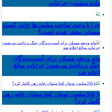
داده میشود+ جزئیات
چرا با وجود ساخت میلیون‌ها خانه، کمبود
مسکن بیشتر شده است؟
وام ودیعه مسکن برای آسیب‌دیدگان
جنگ پرداخت می‌شود؛ جزئیات مبالغ
اعلام شد
با 350میلیون تومان کجا میتوان خانه رهن
کامل کرد؟