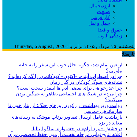
ارزدیجیتال
صنعت
کارآفرینی
حمل و نقل
حقوق و قضا
زندگی با وب
پنجشنبه, ۱۵ مرداد , ۱۴۰۵ برابر با - Thursday, 6 August , 2026
تازه‌ها:
اربعین تمام شد، چگونه حال خوب این سفر را به خانه
بیاوریم؟
چرا در اضطرابِ آینده، «اکنونِ» کودکانمان را گم کرده‌ایم؟
نشانه‌های سوگ کودکان در گذر زمان
چرا عذرخواهی برای بعضی آدم ها اینقدر سخت است؟
چرا مردم در شبکه‌های اجتماعی تظاهر به غمگین بودن
می‌کنند؟
روایت وزیر بهداشت از رکورد روزهای جنگ؛ از ایثار خون تا
سازماندهی حماسی
بازداشت عامل ارسال تصاویر پرتاب موشک به رسانه‌های
معاند در یزد
درخشش «مرد آرام» در جشنواره ایماگو ایتالیا
اعلام نتایج نهایی مرحله نخست آزمون حفظ تخصصی قرآن