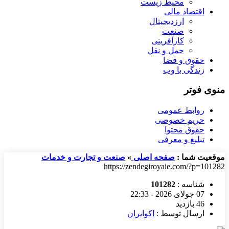
محیط زیست
اقتصاد مالی
ارزدیجیتال
صنعت
کارآفرینی
حمل و نقل
حقوق و قضا
زندگی با وب
منوی فوتر
روابط عمومی
حریم خصوصی
حقوق محتوا
تبلیغ و معرفی
موقعیت شما :
صفحه اصلی
»
صنعت و تجارت و خدمات
https://zendegiroyaie.com/?p=101282
شناسه :
101282
07 جولای 2026 - 22:33
46 بازدید
ارسال توسط :
اکوایران