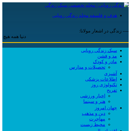
هدف و فلسفه مجله زندگی رویایی
---- زندگی در اشعار مولانا:
دنیا همه هیچ و اهل د
سبک زندگی رویایی
مد و فشن
مادر و کودک
تحصیلات و مدارس
آشپزی
اطلاعات پزشکی
تکنولوژی روز
تفریح
اخبار ورزشی
هنر و سینما
جهان امروز
دین و مذهب
مهاجرت
محیط زیست
اقتصاد مالی