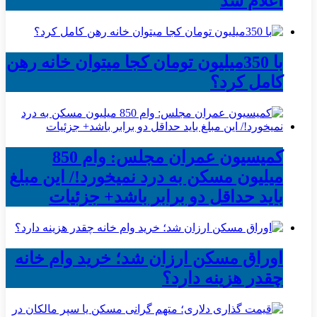
اعلام شد
با 350میلیون تومان کجا میتوان خانه رهن
کامل کرد؟
کمیسیون عمران مجلس: وام 850
میلیون مسکن به درد نمیخورد!/ این مبلغ
باید حداقل دو برابر باشد+ جزئیات
اوراق مسکن ارزان شد؛ خرید وام خانه
چقدر هزینه دارد؟