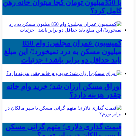
با 350میلیون تومان کجا میتوان خانه رهن
کامل کرد؟
کمیسیون عمران مجلس: وام 850
میلیون مسکن به درد نمیخورد!/ این مبلغ
باید حداقل دو برابر باشد+ جزئیات
اوراق مسکن ارزان شد؛ خرید وام خانه
چقدر هزینه دارد؟
قیمت گذاری دلاری؛ متهم گرانی مسکن
یا سپر مالکان در برابر تورم؟