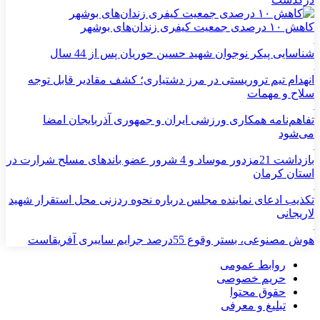
کاهش ۱۰ درصدی جمعیت کیفری زندان‌های بوشهر
شناسایی پیکر نوجوان شهید حسین حوریان پس از 44 سال
انهدام تیم تروریستی در مرز دشتیاری؛ کشف مقادیر قابل توجه
سلاح و مهمات
تفاهم‌نامه همکاری ورزشی ایران و جمهوری آذربایجان امضا
می‌شود
بازداشت 21مزدور موساد و 4 شرور عضو باندهای مسلح شرارت در
استان کرمان
تکذیب ادعای نماینده مجلس درباره نحوه ردزنی محل استقرار شهید
لاریجانی
هوش مصنوعی، بستر وقوع 55درصد جرایم سایبری آفریقاست
روابط عمومی
حریم خصوصی
حقوق محتوا
تبلیغ و معرفی