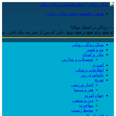
هدف و فلسفه مجله زندگی رویایی
---- زندگی در اشعار مولانا:
هیچ برای هیچ بر هیچ مپیچ ، دانی که پس از عمر چه ماند باقی ، مهر اس
سبک زندگی رویایی
مد و فشن
مادر و کودک
تحصیلات و مدارس
آشپزی
اطلاعات پزشکی
تکنولوژی روز
تفریح
اخبار ورزشی
هنر و سینما
جهان امروز
دین و مذهب
مهاجرت
محیط زیست
اقتصاد مالی