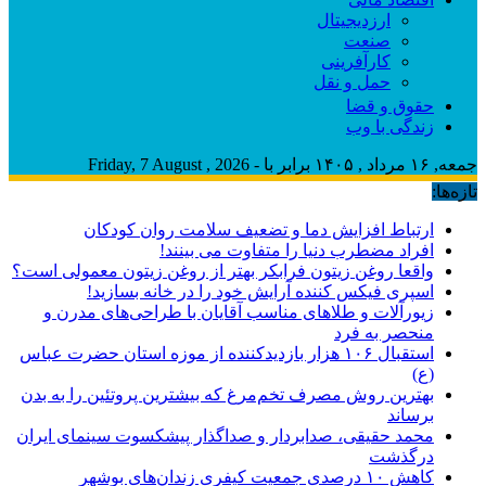
ارزدیجیتال
صنعت
کارآفرینی
حمل و نقل
حقوق و قضا
زندگی با وب
جمعه, ۱۶ مرداد , ۱۴۰۵ برابر با - Friday, 7 August , 2026
تازه‌ها:
ارتباط افزایش دما و تضعیف سلامت روان کودکان
افراد مضطرب دنیا را متفاوت می بینند!
واقعا روغن زیتون فرابکر بهتر از روغن زیتون معمولی است؟
اسپری فیکس کننده آرایش خود را در خانه بسازید!
زیورآلات و طلاهای مناسب آقایان با طراحی‌های مدرن و
منحصر به فرد
استقبال ۱۰۶ هزار بازدیدکننده از موزه استان حضرت عباس
(ع)
بهترین روش مصرف تخم‌مرغ که بیشترین پروتئین را به بدن
برساند
محمد حقیقی، صدابردار و صداگذار پیشکسوت سینمای ایران
درگذشت
کاهش ۱۰ درصدی جمعیت کیفری زندان‌های بوشهر