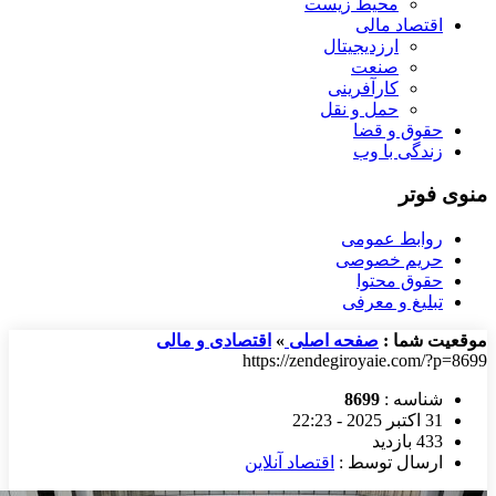
محیط زیست
اقتصاد مالی
ارزدیجیتال
صنعت
کارآفرینی
حمل و نقل
حقوق و قضا
زندگی با وب
منوی فوتر
روابط عمومی
حریم خصوصی
حقوق محتوا
تبلیغ و معرفی
موقعیت شما :
صفحه اصلی
»
اقتصادی و مالی
https://zendegiroyaie.com/?p=8699
شناسه :
8699
31 اکتبر 2025 - 22:23
433 بازدید
ارسال توسط :
اقتصاد آنلاین