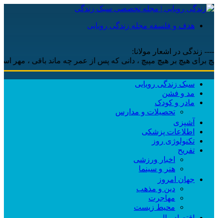
هدف و فلسفه مجله زندگی رویایی
---- زندگی در اشعار مولانا:
رای هیچ بر هیچ مپیچ ، دانی که پس از عمر چه ماند باقی ، مهر است و م
سبک زندگی رویایی
مد و فشن
مادر و کودک
تحصیلات و مدارس
آشپزی
اطلاعات پزشکی
تکنولوژی روز
تفریح
اخبار ورزشی
هنر و سینما
جهان امروز
دین و مذهب
مهاجرت
محیط زیست
اقتصاد مالی