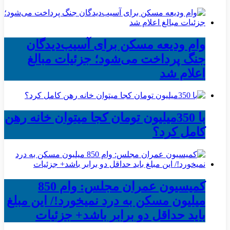
وام ودیعه مسکن برای آسیب‌دیدگان
جنگ پرداخت می‌شود؛ جزئیات مبالغ
اعلام شد
با 350میلیون تومان کجا میتوان خانه رهن
کامل کرد؟
کمیسیون عمران مجلس: وام 850
میلیون مسکن به درد نمیخورد!/ این مبلغ
باید حداقل دو برابر باشد+ جزئیات