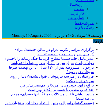
ارزدیجیتال
صنعت
کارآفرینی
حمل و نقل
حقوق و قضا
زندگی با وب
دوشنبه, ۱۹ مرداد , ۱۴۰۵ برابر با - Monday, 10 August , 2026
تازه‌ها:
برگزاری مراسم تکریم بدرلو در سالن حقیقت/ مرادی
کرمانی سرپرست معاونت مستند شد
مدیرعامل خانه سینما مطرح‌ کرد: ما جنگ رسانه را باختیم /
دولت نباید ترس از سرمایه گذاری در سینما داشته باشد
بازخوانی مشروطه پس از ۱۲۰ سال؛ آیا این نهضت صرفاً
سوغات غرب بود؟
فرزندتان در مدرسه تیزهوشان قبول نشده؟/ دنیا را روی
سرش خراب نکنید
یارانه ژاپن، خودروهای آمریکا را کم‌مصرف‌تر کرد
ضدآفتاب‌ معدنی یا شیمیایی؛ کدام بهتر است
ببینید| روایتی تلخ از مشکلات خبرنگاران/ «صدای» ‌مردم
بی‌صدا‌ست!
توسعه گفتمان امیرالمومنین با انتخاب کاشان به عنوان شهر