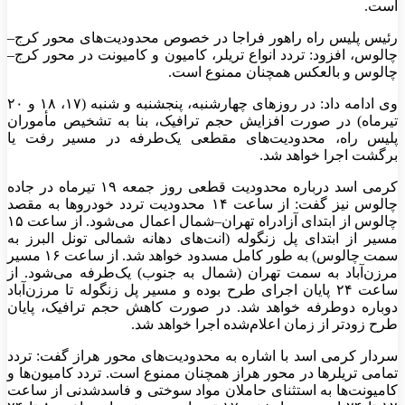
است.
رئیس پلیس راه راهور فراجا در خصوص محدودیت‌های محور کرج–
چالوس، افزود: تردد انواع تریلر، کامیون و کامیونت در محور کرج–
چالوس و بالعکس همچنان ممنوع است.
وی ادامه داد: در روز‌های چهارشنبه، پنجشنبه و شنبه (۱۷، ۱۸ و ۲۰
تیرماه) در صورت افزایش حجم ترافیک، بنا به تشخیص مأموران
پلیس راه، محدودیت‌های مقطعی یک‌طرفه در مسیر رفت یا
برگشت اجرا خواهد شد.
کرمی اسد درباره محدودیت قطعی روز جمعه ۱۹ تیرماه در جاده
چالوس نیز گفت: از ساعت ۱۴ محدودیت تردد خودرو‌ها به مقصد
چالوس از ابتدای آزادراه تهران–شمال اعمال می‌شود. از ساعت ۱۵
مسیر از ابتدای پل زنگوله (انت‌های دهانه شمالی تونل البرز به
سمت چالوس) به طور کامل مسدود خواهد شد. از ساعت ۱۶ مسیر
مرزن‌آباد به سمت تهران (شمال به جنوب) یک‌طرفه می‌شود. از
ساعت ۲۴ پایان اجرای طرح بوده و مسیر پل زنگوله تا مرزن‌آباد
دوباره دوطرفه خواهد شد. در صورت کاهش حجم ترافیک، پایان
طرح زودتر از زمان اعلام‌شده اجرا خواهد شد.
سردار کرمی اسد با اشاره به محدودیت‌های محور هراز گفت: تردد
تمامی تریلر‌ها در محور هراز همچنان ممنوع است. تردد کامیون‌ها و
کامیونت‌ها به استثنای حاملان مواد سوختی و فاسدشدنی از ساعت