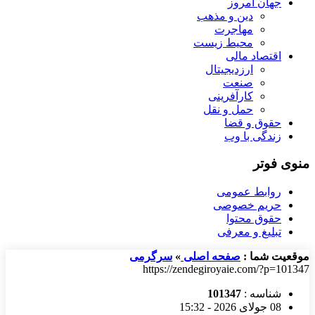
جهان امروز
دین و مذهب
مهاجرت
محیط زیست
اقتصاد مالی
ارزدیجیتال
صنعت
کارآفرینی
حمل و نقل
حقوق و قضا
زندگی با وب
منوی فوتر
روابط عمومی
حریم خصوصی
حقوق محتوا
تبلیغ و معرفی
موقعیت شما :
صفحه اصلی
»
سرگرمی
https://zendegiroyaie.com/?p=101347
شناسه :
101347
08 جولای 2026 - 15:32