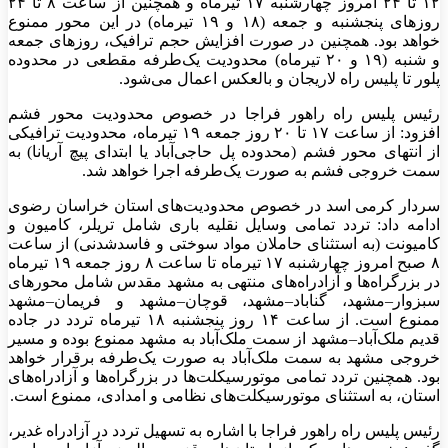
۱۲ تا ۲۴ امروز چهارشنبه ۱۷ تیرماه و همچنین از ساعت ۸ تا ۲۴
روز‌های پنجشنبه و جمعه (۱۸ و ۱۹ تیرماه) در این محور ممنوع
خواهد بود. همچنین در صورت افزایش حجم ترافیک، روز‌های جمعه
و شنبه (۱۹ و ۲۰ تیرماه) محدودیت یک‌طرفه مقطعی در محدوده
پلور تا پلیس راه لاریجان و بالعکس اعمال می‌شود.
رئیس پلیس راه راهور فراجا در خصوص محدودیت محور فشم
افزود: از ساعت ۱۷ تا ۲۰ روز جمعه ۱۹ تیرماه، محدودیت ترافیکی
از انتهای محور فشم (محدوده پل حاجی‌آباد یا ابتدای پیچ آریانا) به
سمت خروجی فشم به صورت یک‌طرفه اجرا خواهد شد.
سردار کرمی اسد در خصوص محدودیت‌های استان خراسان رضوی
ادامه داد: تردد تمامی وسایل نقلیه باری شامل تریلر، کامیون و
کامیونت (به استثنای حاملان مواد سوختی و فاسدشدنی) از ساعت
۸ صبح امروز چهارشنبه ۱۷ تیرماه تا ساعت ۸ روز جمعه ۱۹ تیرماه
در بزرگراه‌ها و آزادراه‌های منتهی به مشهد مقدس شامل محور‌های
سبزوار–مشهد، گناباد–مشهد، قوچان–مشهد و فریمان–مشهد
ممنوع است. از ساعت ۱۴ روز پنجشنبه ۱۸ تیرماه تردد در جاده
قدیم ملک‌آباد–مشهد از سمت ملک‌آباد به مشهد ممنوع بوده و مسیر
خروجی مشهد به سمت ملک‌آباد به صورت یک‌طرفه برقرار خواهد
بود. همچنین تردد تمامی موتورسیکلت‌ها در بزرگراه‌ها و آزادراه‌های
استان، به استثنای موتورسیکلت‌های نظامی و امدادی، ممنوع است.
رئیس پلیس راه راهور فراجا با اشاره به تسهیل تردد در آزادراه غدیر،