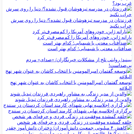
غرب بود؟
فرزندتان در مدرسه تیزهوشان قبول نشده؟/ دنیا را روی سرش
خراب نکنید
یارانه ژاپن، خودروهای آمریکا را کم‌مصرف‌تر کرد
ضدآفتاب‌ معدنی یا شیمیایی؛ کدام بهتر است
ببینید| روایتی تلخ از مشکلات خبرنگاران/ «صدای» ‌مردم
بی‌صدا‌ست!
توسعه گفتمان امیرالمومنین با انتخاب کاشان به عنوان شهر نهج
البلاغه
والدین از مدیر زندگی به مشاور راهبردی فرزندان تبدیل شوند
برگزاری اجلاسیه نهایی شهدای کارمند استان کردستان در سنندج
حلقه گمشده موفقیت در زندگی فردی و حرفه‌ای هر شخص