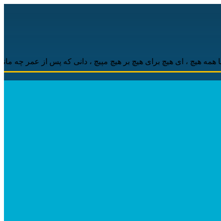
چ ، ‌ای هیچ برای هیچ بر هیچ مپیچ ، دانی که پس از عمر چه ماند باقی 