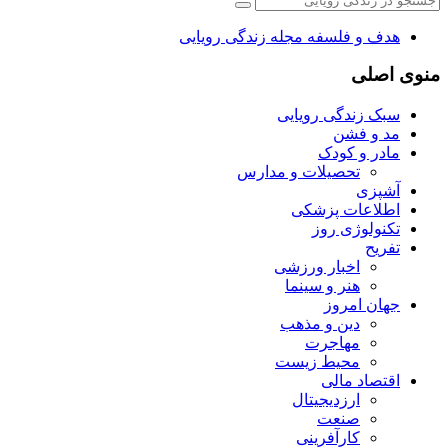
هدف و فلسفه مجله زندگی رویایی
منوی اصلی
سبک زندگی رویایی
مد و فشن
مادر و کودک
تحصیلات و مدارس
آشپزی
اطلاعات پزشکی
تکنولوژی روز
تفریح
اخبار ورزشی
هنر و سینما
جهان امروز
دین و مذهب
مهاجرت
محیط زیست
اقتصاد مالی
ارزدیجیتال
صنعت
کارآفرینی