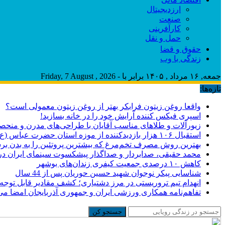
ارزدیجیتال
صنعت
کارآفرینی
حمل و نقل
حقوق و قضا
زندگی با وب
جمعه, ۱۶ مرداد , ۱۴۰۵ برابر با - Friday, 7 August , 2026
تازه‌ها:
واقعا روغن زیتون فرابکر بهتر از روغن زیتون معمولی است؟
اسپری فیکس کننده آرایش خود را در خانه بسازید!
زیورآلات و طلاهای مناسب آقایان با طراحی‌های مدرن و منحصر
استقبال ۱۰۶ هزار بازدیدکننده از موزه استان حضرت عباس (ع)
بهترین روش مصرف تخم‌مرغ که بیشترین پروتئین را به بدن برس
محمد حقیقی، صدابردار و صداگذار پیشکسوت سینمای ایران 
کاهش ۱۰ درصدی جمعیت کیفری زندان‌های بوشهر
شناسایی پیکر نوجوان شهید حسین حوریان پس از 44 سال
انهدام تیم تروریستی در مرز دشتیاری؛ کشف مقادیر قابل توجه
تفاهم‌نامه همکاری ورزشی ایران و جمهوری آذربایجان امضا می
جستجو کن