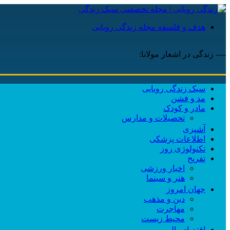
هدف و فلسفه مجله زندگی رویایی
---- زندگی در اشعار مولانا:
سبک زندگی رویایی
مد و فشن
مادر و کودک
تحصیلات و مدارس
آشپزی
اطلاعات پزشکی
تکنولوژی روز
تفریح
اخبار ورزشی
هنر و سینما
جهان امروز
دین و مذهب
مهاجرت
محیط زیست
اقتصاد مالی