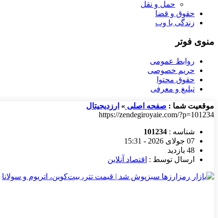
حمل و نقل
حقوق و قضا
زندگی با وب
منوی فوتر
روابط عمومی
حریم خصوصی
حقوق محتوا
تبلیغ و معرفی
موقعیت شما :
صفحه اصلی
»
ارزدیجیتال
https://zendegiroyaie.com/?p=101234
شناسه :
101234
07 جولای 2026 - 15:31
48 بازدید
ارسال توسط :
اقتصاد آنلاین