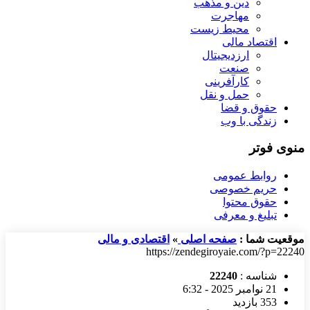
دین و مذهب
مهاجرت
محیط زیست
اقتصاد مالی
ارزدیجیتال
صنعت
کارآفرینی
حمل و نقل
حقوق و قضا
زندگی با وب
منوی فوتر
روابط عمومی
حریم خصوصی
حقوق محتوا
تبلیغ و معرفی
موقعیت شما :
صفحه اصلی
»
اقتصادی و مالی
https://zendegiroyaie.com/?p=22240
شناسه :
22240
21 نوامبر 2025 - 6:32
353 بازدید