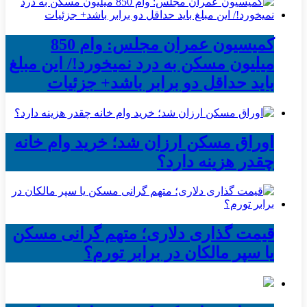
کمیسیون عمران مجلس: وام 850
میلیون مسکن به درد نمیخورد!/ این مبلغ
باید حداقل دو برابر باشد+ جزئیات
اوراق مسکن ارزان شد؛ خرید وام خانه
چقدر هزینه دارد؟
قیمت گذاری دلاری؛ متهم گرانی مسکن
یا سپر مالکان در برابر تورم؟