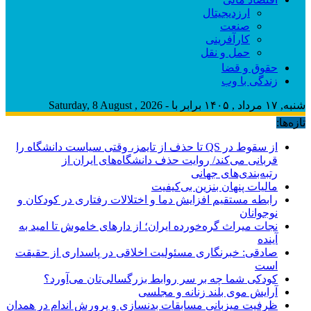
ارزدیجیتال
صنعت
کارآفرینی
حمل و نقل
حقوق و قضا
زندگی با وب
شنبه, ۱۷ مرداد , ۱۴۰۵ برابر با - Saturday, 8 August , 2026
تازه‌ها:
از سقوط در QS تا حذف از تایمز، وقتی سیاست دانشگاه را
قربانی می‌کند/ روایت حذف دانشگاه‌های ایران از
رتبه‌بندی‌های جهانی
مالیات پنهان بنزین بی‌کیفیت
رابطه مستقیم افزایش دما و اختلالات رفتاری در کودکان و
نوجوانان
نجات میراث گره‌خورده ایران؛ از دارهای خاموش تا امید به
آینده
صادقی: خبرنگاری مسئولیت اخلاقی در پاسداری از حقیقت
است
کودکی شما چه بر سر روابط بزرگسالی‌تان می‌آورد؟
آرایش موی بلند زنانه و مجلسی
ظرفیت میزبانی مسابقات بدنسازی و پرورش اندام در همدان