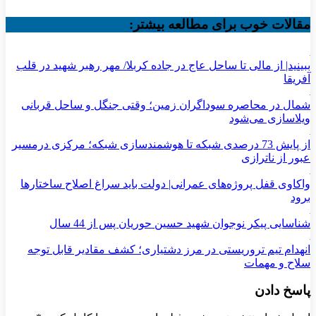
مقالات خوب برای مطالعه بیشتر:
ببینید| از مالی تا ساحل عاج در جاده کربلا/ مهر رهبر شهید در قلب
آفریقا
شمال در محاصره سوداگران زمین؛ وقتی جنگل و ساحل قربانی
ویلاسازی می‌شود
از پایش 73 درصدی شبکه تا هوشمندسازی شبکه؛ مرکزی درمسیر
عبور از ناترازی
واکاوی قفل پروژه‌های عمرانی| دولت باید سراغ اصلاح ساختارها
برود
شناسایی پیکر نوجوان شهید حسین حوریان پس از 44 سال
انهدام تیم تروریستی در مرز دشتیاری؛ کشف مقادیر قابل توجه
سلاح و مهمات
پاسخ دادن