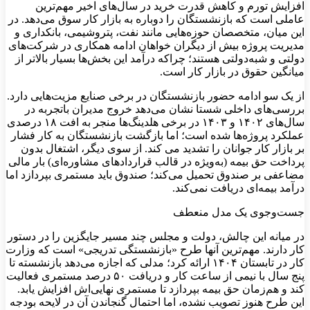
افزایش تورم و کاهش قدرت خرید در سال‌های اخیر مهم‌ترین
عاملی است که بازنشستگان را دوباره به بازار کار سوق می‌دهد. در
این میان، متخصصان حوزه‌هایی مانند نفت، پتروشیمی، بانکداری و
مدیریت پروژه بیش از دیگران خواهان ادامه همکاری در شرکت‌های
دولتی و شبه‌دولتی هستند؛ چراکه درآمد این بخش‌ها بسیار بالاتر از
میانگین حقوق در بازار کار است.
از یک سو ادامه حضور بازنشستگان در برخی صنایع مزیت‌هایی دارد.
بررسی‌های داخلی شستا نشان می‌دهد خروج مدیران باتجربه در
سال‌های ۱۴۰۲ و ۱۴۰۳ در برخی هلدینگ‌ها منجر به افت ۱۸ درصدی
عملکرد پروژه‌ها شده است؛ اما بازگشت بازنشستگان به کار فشار
بر بازار کار جوانان را تشدید می کند. از سوی دیگر، اشتغال بدون
پرداخت حق بیمه (به‌ویژه در قالب قراردادهای مشاوره‌ای) بار مالی
مضاعفی بر صندوق تحمیل می‌کند؛ صندوق باید مستمری بپردازد اما
درآمد بیمه‌ای دریافت نمی‌کند.
جست‌وجوی یک مدل منعطف
در میانه این چالش، دولت و مجلس چند مسیر جایگزین را در دستور
کار دارند. مهم‌ترین آنها طرح «بازنشستگی تدریجی» است که وزارت
کار در تابستان ۱۴۰۴ ارائه کرد؛ مدلی که اجازه می‌دهد بازنشسته تا
پنج سال با نیمی از ساعت کار و دریافت ۵۰ درصد مستمری فعالیت
کند و هم‌زمان حق بیمه بپردازد تا مستمری نهایی‌اش افزایش یابد.
این طرح هنوز تصویب نشده، اما احتمال گنجاندن آن در لایحه بودجه