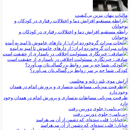
مالیات پنهان بنزین بی‌کیفیت
رابطه مستقیم افزایش دما و اختلالات رفتاری در کودکان و
نوجوانان
نجات میراث گره‌خورده ایران؛ از دارهای خاموش تا امید به آینده
صادقی: خبرنگاری مسئولیت اخلاقی در پاسداری از حقیقت است
کودکی شما چه بر سر روابط بزرگسالی‌تان می‌آورد؟
آرایش موی بلند زنانه و مجلسی
ظرفیت میزبانی مسابقات بدنسازی و پرورش اندام در همدان وجود
دارد
«بی‌نامی» جلوی دوربین رفت
خیابان؛ قلب تپنده‌ای که دشمن از آن می‌هراسد