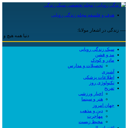
هدف و فلسفه مجله زندگی رویایی
---- زندگی در اشعار مولانا:
دنیا همه هیچ و اهل دنیا 
سبک زندگی رویایی
مد و فشن
مادر و کودک
تحصیلات و مدارس
آشپزی
اطلاعات پزشکی
تکنولوژی روز
تفریح
اخبار ورزشی
هنر و سینما
جهان امروز
دین و مذهب
مهاجرت
محیط زیست
اقتصاد مالی