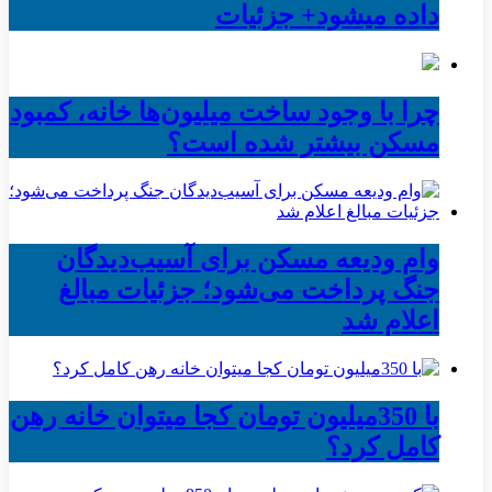
داده میشود+ جزئیات
چرا با وجود ساخت میلیون‌ها خانه، کمبود
مسکن بیشتر شده است؟
وام ودیعه مسکن برای آسیب‌دیدگان
جنگ پرداخت می‌شود؛ جزئیات مبالغ
اعلام شد
با 350میلیون تومان کجا میتوان خانه رهن
کامل کرد؟