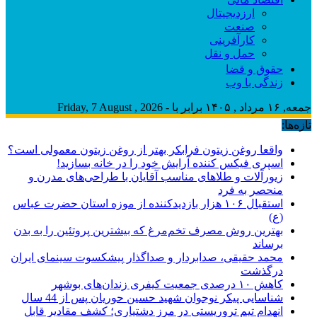
ارزدیجیتال
صنعت
کارآفرینی
حمل و نقل
حقوق و قضا
زندگی با وب
جمعه, ۱۶ مرداد , ۱۴۰۵ برابر با - Friday, 7 August , 2026
تازه‌ها:
واقعا روغن زیتون فرابکر بهتر از روغن زیتون معمولی است؟
اسپری فیکس کننده آرایش خود را در خانه بسازید!
زیورآلات و طلاهای مناسب آقایان با طراحی‌های مدرن و
منحصر به فرد
استقبال ۱۰۶ هزار بازدیدکننده از موزه استان حضرت عباس
(ع)
بهترین روش مصرف تخم‌مرغ که بیشترین پروتئین را به بدن
برساند
محمد حقیقی، صدابردار و صداگذار پیشکسوت سینمای ایران
درگذشت
کاهش ۱۰ درصدی جمعیت کیفری زندان‌های بوشهر
شناسایی پیکر نوجوان شهید حسین حوریان پس از 44 سال
انهدام تیم تروریستی در مرز دشتیاری؛ کشف مقادیر قابل