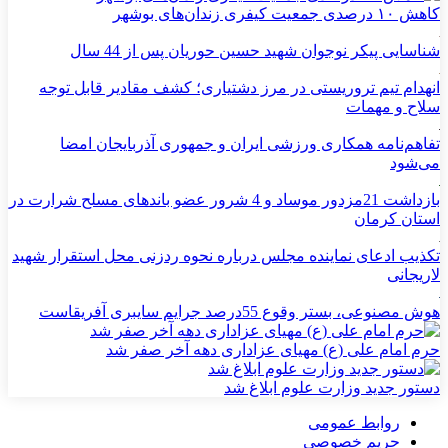
کاهش ۱۰ درصدی جمعیت کیفری زندان‌های بوشهر
شناسایی پیکر نوجوان شهید حسین حوریان پس از 44 سال
انهدام تیم تروریستی در مرز دشتیاری؛ کشف مقادیر قابل توجه
سلاح و مهمات
تفاهم‌نامه همکاری ورزشی ایران و جمهوری آذربایجان امضا
می‌شود
بازداشت 21مزدور موساد و 4 شرور عضو باندهای مسلح شرارت در
استان کرمان
تکذیب ادعای نماینده مجلس درباره نحوه ردزنی محل استقرار شهید
لاریجانی
هوش مصنوعی، بستر وقوع 55درصد جرایم سایبری آفریقاست
حرم امام علی (ع) مهیای عزاداری دهه آخر صفر شد
دستور جدید وزارت علوم ابلاغ شد
روابط عمومی
حریم خصوصی