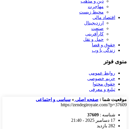
دین و مذهب
مهاجرت
محیط زیست
اقتصاد مالی
ارزدیجیتال
صنعت
کارآفرینی
حمل و نقل
حقوق و قضا
زندگی با وب
منوی فوتر
روابط عمومی
حریم خصوصی
حقوق محتوا
تبلیغ و معرفی
موقعیت شما :
صفحه اصلی
»
سیاسی و اجتماعی
https://zendegiroyaie.com/?p=37609
شناسه :
37609
17 دسامبر 2025 - 21:40
282 بازدید