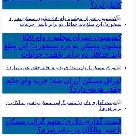
کامل کرد؟
کمیسیون عمران مجلس: وام 850
میلیون مسکن به درد نمیخورد!/ این مبلغ
باید حداقل دو برابر باشد+ جزئیات
اوراق مسکن ارزان شد؛ خرید وام خانه
چقدر هزینه دارد؟
قیمت گذاری دلاری؛ متهم گرانی مسکن
یا سپر مالکان در برابر تورم؟