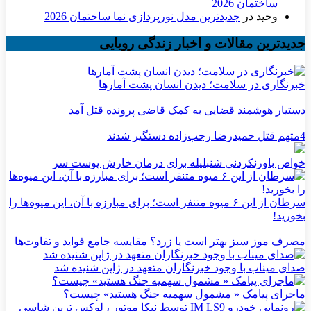
ساختمان 2026
وحید
در
جدیدترین مدل نورپردازی نما ساختمان 2026
جدیدترین مقالات و اخبار زندگی رویایی
خبرنگاری در سلامت؛ دیدن انسان پشت آمارها
دستیار هوشمند قضایی به کمک قاضی پرونده قتل آمد
4متهم قتل حمیدرضا رجب‌زاده دستگیر شدند
خواص باورنکردنی شنبلیله برای درمان خارش پوست سر
سرطان از این ۶ میوه متنفر است؛ برای مبارزه با آن، این میوه‌ها را
بخورید!
مصرف موز سبز بهتر است یا زرد؟ مقایسه جامع فواید و تفاوت‌ها
صدای میناب با وجود خبرنگاران متعهد در ژاپن شنیده شد
ماجرای پیامک « مشمول سهمیه جنگ هستید» چیست؟