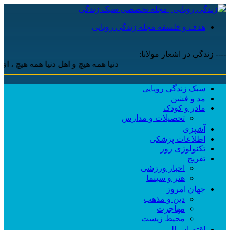
هدف و فلسفه مجله زندگی رویایی
---- زندگی در اشعار مولانا:
دنیا همه هیچ و اهل دنیا همه هیچ ، ‌ای هیچ ب
سبک زندگی رویایی
مد و فشن
مادر و کودک
تحصیلات و مدارس
آشپزی
اطلاعات پزشکی
تکنولوژی روز
تفریح
اخبار ورزشی
هنر و سینما
جهان امروز
دین و مذهب
مهاجرت
محیط زیست
اقتصاد مالی