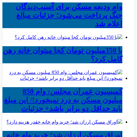
وام ودیعه مسکن برای آسیب‌دیدگان
جنگ پرداخت می‌شود؛ جزئیات مبالغ
اعلام شد
با 350میلیون تومان کجا میتوان خانه رهن
کامل کرد؟
کمیسیون عمران مجلس: وام 850
میلیون مسکن به درد نمیخورد!/ این مبلغ
باید حداقل دو برابر باشد+ جزئیات
اوراق مسکن ارزان شد؛ خرید وام خانه