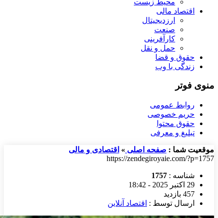
محیط زیست
اقتصاد مالی
ارزدیجیتال
صنعت
کارآفرینی
حمل و نقل
حقوق و قضا
زندگی با وب
منوی فوتر
روابط عمومی
حریم خصوصی
حقوق محتوا
تبلیغ و معرفی
موقعیت شما :
صفحه اصلی
»
اقتصادی و مالی
https://zendegiroyaie.com/?p=1757
شناسه :
1757
29 اکتبر 2025 - 18:42
457 بازدید
ارسال توسط :
اقتصاد آنلاین