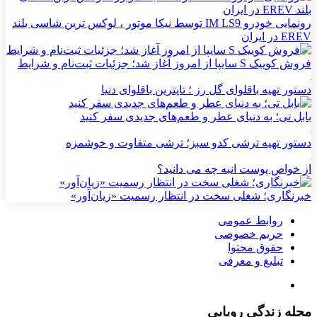
رونمایی خودرو IM LS9 توسط نیکا موتور ، لوکس ترین شاسی بلند
EREV در ایران
فروش کوییک S سایپا از امروز آغاز شد؛ جزئیات ثبت‌نام و شرایط
دستور تهیه باقلوای گل رز ؛ تاپترین باقلوای دنیا
بابل تی؛ به دنیای عطر و طعم‌های جدیدی سفر کنید
دستور تهیه ترشی کدو سبز؛ ترشی متفاوت و خوشمزه
از خواص پوست انبه چه می دانید؟
خبرنگاری؛ شغلی سخت در انتظار رسمیت «زیان‌آور»
روابط عمومی
حریم خصوصی
حقوق محتوا
تبلیغ و معرفی
مجله زندگی رویایی