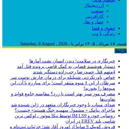
ارزدیجیتال
صنعت
کارآفرینی
حمل و نقل
حقوق و قضا
زندگی با وب
شنبه, ۱۷ مرداد , ۱۴۰۵ برابر با - Saturday, 8 August , 2026
تازه‌ها:
خبرنگاری در سلامت؛ دیدن انسان پشت آمارها
دستیار هوشمند قضایی به کمک قاضی پرونده قتل آمد
4متهم قتل حمیدرضا رجب‌زاده دستگیر شدند
خواص باورنکردنی شنبلیله برای درمان خارش پوست سر
سرطان از این ۶ میوه متنفر است؛ برای مبارزه با آن، این
میوه‌ها را بخورید!
مصرف موز سبز بهتر است یا زرد؟ مقایسه جامع فواید و
تفاوت‌ها
صدای میناب با وجود خبرنگاران متعهد در ژاپن شنیده شد
ماجرای پیامک « مشمول سهمیه جنگ هستید» چیست؟
رونمایی خودرو IM LS9 توسط نیکا موتور ، لوکس ترین
شاسی بلند EREV در ایران
فروش کوییک S سایپا از امروز آغاز شد؛ جزئیات ثبت‌نام و