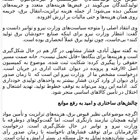
تولیدکنندگان می‌گویند در قبض‌ها هزینه‌های متعدد و جریمه‌های
سنگین دیده می‌شود؛ از جمله هزینه ترانزیت،انتقال برق، جریمه
روی همان هزینه‌ها و حتی مالیات بر ارزش افزوده.
وی انتقاد اصلی را متوجه سیاست‌های وزارت نیرو و توانیر دانست و
گفت: انتظار وزارت نیرو برای اینکه صنایع «خودشان برق تولید
کنند» بی‌جاست، چون تولید برق عملاً انحصاری بوده است.
به گفته سهل آبادی، فشار مشابهی در گاز هم در حال شکل‌گیری
است و هزینه‌ها برای بنگاه‌ها «قابل تحمل نیست». خانه صمت مسیر
حقوقی را پیگیری کرده: شکایت ثبت شده، موضوع به کمیسیون
اصل 90رفته و پرونده در دیوان عدالت اداری در جریان است.️
درخواست مشخص ما از وزارت نیرو این است که تا زمان صدور
رأی دیوان از وارد کردن فشار بیشتر به واحدهای تولیدی خودداری
کند.️️ ادامه این روند می‌تواند به توقف خطوط تولید، تهدید اشتغال و
اختلال در تأمین کالاهای اساسی منجر شود.
چالش‌های ساختاری و امید به رفع موانع
اگرچه موضوعاتی نظیر قبوض برق، هزینه‌های ترانزیت و تأمین مواد
اولیه همچنان نیازمند بازنگری است، اما گفت‌وگوهای دوطرفه با
وزارت نیرو و توانیر در حال شکل‌گیری است. درخواست
کارفرمایان برای توقف فشارهای ناخواسته تا زمان صدور رأی
نهایی، نشان‌دهنده تمایل به حل مسئله در بستر آرامش و ثبات است.