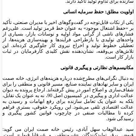
سازنده برای تداوم تولید تأکید دارند.
اولویت مطلق: حفظ سرمایه انسانی
یکی از نکات قابل‌توجه در گفت‌وگوهای اخیر با مدیران صنعتی، تأکید
بر «حفظ اشتغال موجود» به عنوان خط قرمز تولید است. علی‌رغم
فشارهای ناشی از گرانی مواد اولیه و نوسانات بازار، بسیاری از
واحدهای تولیدی با بازطراحی فرآیندها و بهینه‌سازی هزینه‌ها، از
تعطیلی خطوط تولید و اخراج نیروی کار جلوگیری کرده‌اند. این
تلاش‌های بی‌وقفه، نشان‌دهنده نقش کلیدی کارفرمایان در ثبات
بازار کار است.
مکانیسم‌های نظارتی و پیگیری قانونی
به دنبال نگرانی‌های مطرح‌شده درباره هزینه‌های انرژی، خانه صمت
ایران و سایر نهادهای نماینده صنایع، مسیر قانونی و منطقی را برای
شفاف‌سازی و اصلاح امور در پیش گرفته‌اند. ارجاع پرونده به دیوان
عدالت اداری و پیگیری در کمیسیون اصل 90، نه به عنوان یک تقابل،
بلکه به عنوان یک تعامل سازنده برای رفع ابهامات و رسیدن به
عدالت اقتصادی تلقی می‌شود. این رویکرد حقوقی، بستری فراهم
کرده تا مطالبات صنفی در چارچوب قوانین کشور پیگیری و
رسیدگی شود.
سید عبدالوهاب سهل آبادی، رئیس خانه صمت ایران می گوید:
قبوض برق تولیدکنندگان «غیرمنطقی و غیرقابل‌قبول» است.