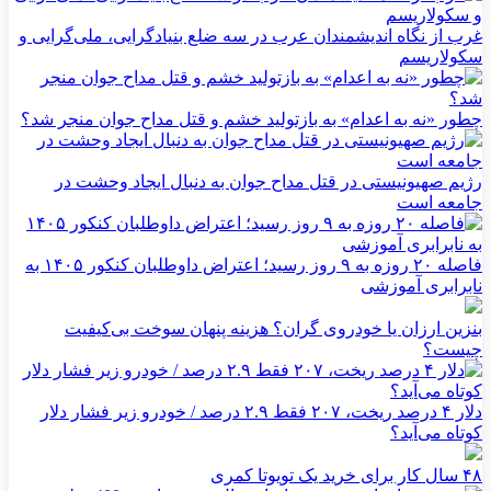
غرب از نگاه اندیشمندان عرب در سه ضلع بنیادگرایی، ملی‌گرایی و
سکولاریسم
چطور «نه به اعدام» به بازتولید خشم و قتل مداح جوان منجر شد؟
رژیم صهیونیستی در قتل مداح جوان به دنبال ایجاد وحشت در
جامعه است
فاصله ۲۰ روزه به ۹ روز رسید؛ اعتراض داوطلبان کنکور ۱۴۰۵ به
نابرابری آموزشی
بنزین ارزان یا خودروی گران؟ هزینه پنهان سوخت بی‌کیفیت
چیست؟
دلار ۴ درصد ریخت، ۲۰۷ فقط ۲.۹ درصد / خودرو زیر فشار دلار
کوتاه می‌آید؟
۴۸ سال کار برای خرید یک تویوتا کمری