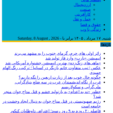
ارزدیجیتال
صنعت
کارآفرینی
حمل و نقل
حقوق و قضا
زندگی با وب
شنبه, ۱۷ مرداد , ۱۴۰۵ برابر با - Saturday, 8 August , 2026
تازه‌ها:
زائر اولی های حرم، گرمای جنوب را به مشهد می‌برند
انیمیشن «یارپ» وارد فاز تولید شد
«ماهی‌های زنگ‌زده» بهترین انیمیشن جشنواره آمریکایی شد
عکس | تیپ متفاوت خانم بازیگر در اسپانیا ؛ ترکیب رنگ الهام
حمیدی
چگونه حال خوب بعد از زیارت اربعین را نگه داریم؟
غرب از نگاه اندیشمندان عرب در سه ضلع بنیادگرایی،
ملی‌گرایی و سکولاریسم
چطور «نه به اعدام» به بازتولید خشم و قتل مداح جوان منجر
شد؟
رژیم صهیونیستی در قتل مداح جوان به دنبال ایجاد وحشت در
جامعه است
فاصله ۲۰ روزه به ۹ روز رسید؛ اعتراض داوطلبان کنکور