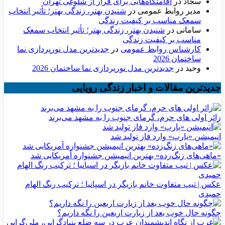
سجاد
در
اقامتگاه‌هایی برای فرار از شلوغی تهران
مدیر روابط عمومی
در
شنیدن بهتر، زندگی بهتر؛ تأثیر انتخاب
سمعک مناسب بر کیفیت زندگی
سامانی
در
شنیدن بهتر، زندگی بهتر؛ تأثیر انتخاب سمعک
مناسب بر کیفیت زندگی
کارشناس روابط عمومی
در
جدیدترین مدل نورپردازی نما
ساختمان 2026
وحید
در
جدیدترین مدل نورپردازی نما ساختمان 2026
جدیدترین مقالات و اخبار زندگی رویایی
زائر اولی های حرم، گرمای جنوب را به مشهد می‌برند
انیمیشن «یارپ» وارد فاز تولید شد
«ماهی‌های زنگ‌زده» بهترین انیمیشن جشنواره آمریکایی شد
عکس | تیپ متفاوت خانم بازیگر در اسپانیا ؛ ترکیب رنگ الهام
حمیدی
چگونه حال خوب بعد از زیارت اربعین را نگه داریم؟