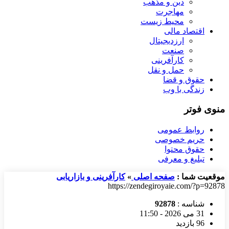
دین و مذهب
مهاجرت
محیط زیست
اقتصاد مالی
ارزدیجیتال
صنعت
کارآفرینی
حمل و نقل
حقوق و قضا
زندگی با وب
منوی فوتر
روابط عمومی
حریم خصوصی
حقوق محتوا
تبلیغ و معرفی
موقعیت شما :
صفحه اصلی
»
کارآفرینی و بازاریابی
https://zendegiroyaie.com/?p=92878
شناسه :
92878
31 می 2026 - 11:50
96 بازدید