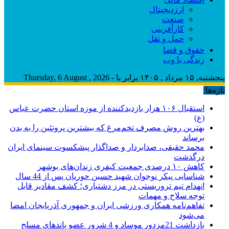
ارزدیجیتال
صنعت
کارآفرینی
حمل و نقل
حقوق و قضا
زندگی با وب
پنجشنبه, ۱۵ مرداد , ۱۴۰۵ برابر با - Thursday, 6 August , 2026
تازه‌ها:
استقبال ۱۰۶ هزار بازدیدکننده از موزه استان حضرت عباس
(ع)
بهترین روش مصرف تخم‌مرغ که بیشترین پروتئین را به بدن
برساند
محمد حقیقی، صدابردار و صداگذار پیشکسوت سینمای ایران
درگذشت
کاهش ۱۰ درصدی جمعیت کیفری زندان‌های بوشهر
شناسایی پیکر نوجوان شهید حسین حوریان پس از 44 سال
انهدام تیم تروریستی در مرز دشتیاری؛ کشف مقادیر قابل
توجه سلاح و مهمات
تفاهم‌نامه همکاری ورزشی ایران و جمهوری آذربایجان امضا
می‌شود
بازداشت 21مزدور موساد و 4 شرور عضو باندهای مسلح