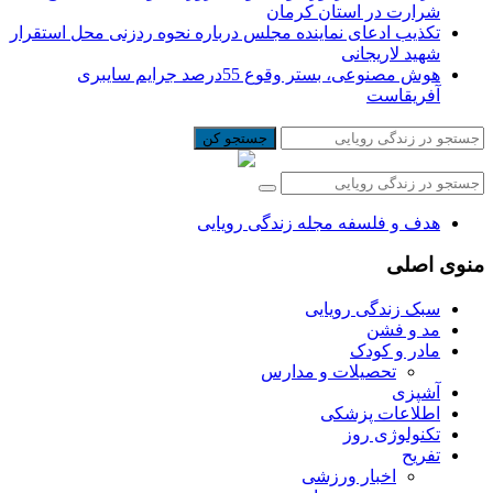
شرارت در استان کرمان
تکذیب ادعای نماینده مجلس درباره نحوه ردزنی محل استقرار
شهید لاریجانی
هوش مصنوعی، بستر وقوع 55درصد جرایم سایبری
آفریقاست
جستجو کن
هدف و فلسفه مجله زندگی رویایی
منوی اصلی
سبک زندگی رویایی
مد و فشن
مادر و کودک
تحصیلات و مدارس
آشپزی
اطلاعات پزشکی
تکنولوژی روز
تفریح
اخبار ورزشی