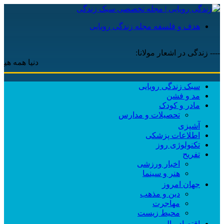
هدف و فلسفه مجله زندگی رویایی
---- زندگی در اشعار مولانا:
دنیا همه هیچ و اهل
سبک زندگی رویایی
مد و فشن
مادر و کودک
تحصیلات و مدارس
آشپزی
اطلاعات پزشکی
تکنولوژی روز
تفریح
اخبار ورزشی
هنر و سینما
جهان امروز
دین و مذهب
مهاجرت
محیط زیست
اقتصاد مالی