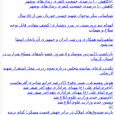
کاهش ۱۰ درصدی جمعیت کیفری زندان‌های بوشهر
شناسایی پیکر نوجوان شهید حسین حوریان پس از 44 سال
انهدام تیم تروریستی در مرز دشتیاری؛ کشف مقادیر قابل توجه
سلاح و مهمات
تفاهم‌نامه همکاری ورزشی ایران و جمهوری آذربایجان امضا
می‌شود
بازداشت 21مزدور موساد و 4 شرور عضو باندهای مسلح شرارت در
استان کرمان
تکذیب ادعای نماینده مجلس درباره نحوه ردزنی محل استقرار شهید
لاریجانی
هوش مصنوعی، بستر وقوع 55درصد جرایم سایبری آفریقاست
حرم امام علی (ع) مهیای عزاداری دهه آخر صفر شد
دستور جدید وزارت علوم ابلاغ شد
بازده صندوق‌های املاک در برابر جهش قیمت مسکن؛ کدام برنده