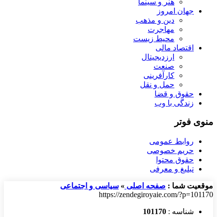
هنر و سینما
جهان امروز
دین و مذهب
مهاجرت
محیط زیست
اقتصاد مالی
ارزدیجیتال
صنعت
کارآفرینی
حمل و نقل
حقوق و قضا
زندگی با وب
منوی فوتر
روابط عمومی
حریم خصوصی
حقوق محتوا
تبلیغ و معرفی
موقعیت شما :
صفحه اصلی
»
سیاسی و اجتماعی
https://zendegiroyaie.com/?p=101170
شناسه :
101170