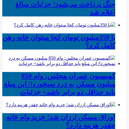
جنگ پرداخت می‌شود؛ جزئیات مبالغ
اعلام شد
با 350میلیون تومان کجا میتوان خانه رهن
کامل کرد؟
کمیسیون عمران مجلس: وام 850
میلیون مسکن به درد نمیخورد!/ این مبلغ
باید حداقل دو برابر باشد+ جزئیات
اوراق مسکن ارزان شد؛ خرید وام خانه
چقدر هزینه دارد؟